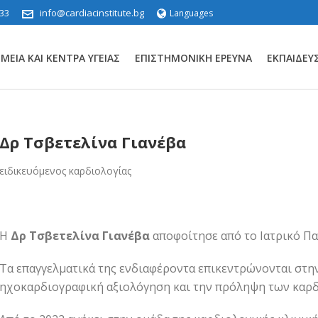
33
info@cardiacinstitute.bg
Languages
ΕΊΑ ΚΑΙ ΚΈΝΤΡΑ ΥΓΕΊΑΣ
ΕΠΙΣΤΗΜΟΝΙΚΉ ΈΡΕΥΝΑ
ΕΚΠΑΊΔΕΥ
Δρ Τσβετελίνα Γιανέβα
ειδικευόμενος καρδιολογίας
Η
Δρ Τσβετελίνα Γιανέβα
αποφοίτησε από το Ιατρικό Πα
Τα επαγγελματικά της ενδιαφέροντα επικεντρώνονται στην
ηχοκαρδιογραφική αξιολόγηση και την πρόληψη των καρδ