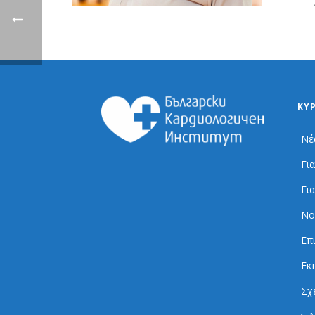
ΚΎ
Νέ
Γι
Γι
Νο
Επ
Εκ
Σχ