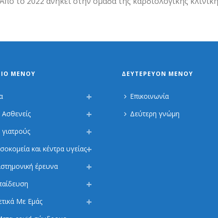
Από το 2022 ανήκει στην ομάδα της καρδιολογικής κλινική
ΡΙΟ ΜΕΝΟΎ
ΔΕΥΤΕΡΕΎΟΝ ΜΕΝΟΎ
α
Επικοινωνία
α Ασθενείς
Δεύτερη γνώμη
α γιατρούς
σοκομεία και κέντρα υγείας
ιστημονική έρευνα
παίδευση
ετικά Με Εμάς