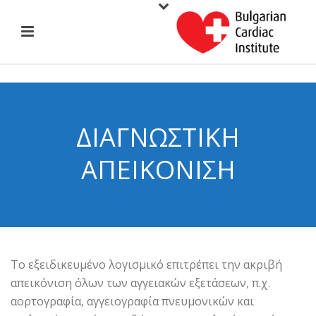
ΔΙΑΓΝΩΣΤΙΚΉ
ΑΠΕΙΚΌΝΙΣΗ
Το εξειδικευμένο λογισμικό επιτρέπει την ακριβή
απεικόνιση όλων των αγγειακών εξετάσεων, π.χ.
αορτογραφία, αγγειογραφία πνευμονικών και