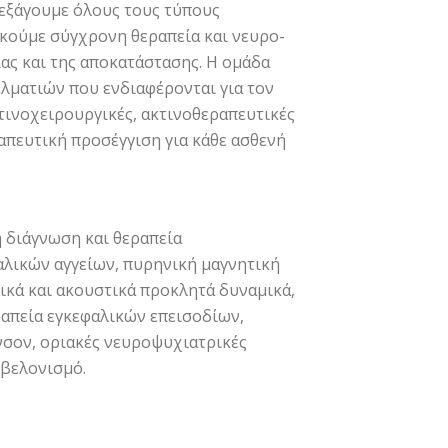
ιεξάγουμε όλους τους τύπους
σκούμε σύγχρονη θεραπεία και νευρο-
ας και της αποκατάστασης. Η ομάδα
ελματιών που ενδιαφέρονται για τον
κτινοχειρουργικές, ακτινοθεραπευτικές
απευτική προσέγγιση για κάθε ασθενή
 διάγνωση και θεραπεία
λικών αγγείων, πυρηνική μαγνητική
ικά και ακουστικά προκλητά δυναμικά,
ραπεία εγκεφαλικών επεισοδίων,
νσον, οριακές νευροψυχιατρικές
 βελονισμό.