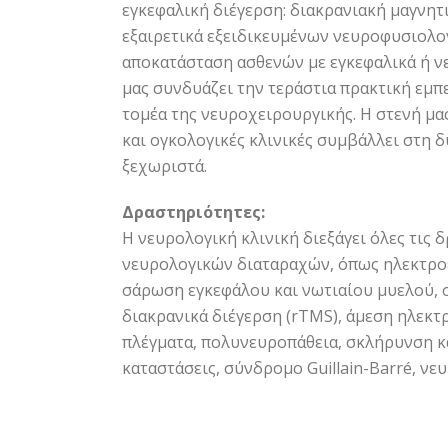
εγκεφαλική διέγερση: διακρανιακή μαγνητ
εξαιρετικά εξειδικευμένων νευροφυσιολογ
αποκατάσταση ασθενών με εγκεφαλικά ή ν
μας συνδυάζει την τεράστια πρακτική εμπ
τομέα της νευροχειρουργικής. Η στενή μα
και ογκολογικές κλινικές συμβάλλει στη 
ξεχωριστά.
Δραστηριότητες:
Η νευρολογική κλινική διεξάγει όλες τις
νευρολογικών διαταραχών, όπως ηλεκτροε
σάρωση εγκεφάλου και νωτιαίου μυελού, σ
διακρανικά διέγερση (rTMS), άμεση ηλεκτ
πλέγματα, πολυνευροπάθεια, σκλήρυνση κα
καταστάσεις, σύνδρομο Guillain-Barré, ν