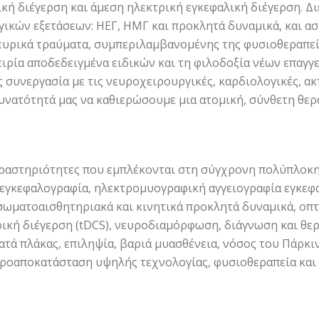
ική διέγερση και άμεση ηλεκτρική εγκεφαλική διέγερση. Δ
ικών εξετάσεων: ΗΕΓ, ΗΜΓ και προκλητά δυναμικά, και α
ευρικά τραύματα, συμπεριλαμβανομένης της φυσιοθεραπεί
ειρία αποδεδειγμένα ειδικών και τη φιλοδοξία νέων επαγγ
ς συνεργασία με τις νευροχειρουργικές, καρδιολογικές, α
δυνατότητά μας να καθιερώσουμε μια ατομική, σύνθετη θερ
 δραστηριότητες που εμπλέκονται στη σύγχρονη πολύπλοκη
γκεφαλογραφία, ηλεκτρομυογραφική αγγειογραφία εγκεφα
ωματοαισθητηριακά και κινητικά προκλητά δυναμικά, οπτ
ρική διέγερση (tDCS), νευροδιαμόρφωση, διάγνωση και θε
τά πλάκας, επιληψία, βαριά μυασθένεια, νόσος του Πάρκι
ευροαποκατάσταση υψηλής τεχνολογίας, φυσιοθεραπεία και