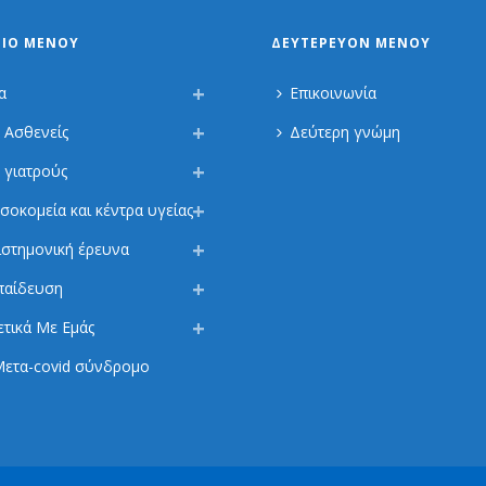
ΡΙΟ ΜΕΝΟΎ
ΔΕΥΤΕΡΕΎΟΝ ΜΕΝΟΎ
α
Επικοινωνία
α Ασθενείς
Δεύτερη γνώμη
α γιατρούς
σοκομεία και κέντρα υγείας
ιστημονική έρευνα
παίδευση
ετικά Με Εμάς
ετα-covid σύνδρομο