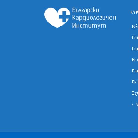
ΚΎ
Νέ
Γι
Γι
Νο
Επ
Εκ
Σχ
Μ