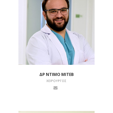
ΔΡ ΝΤΊΜΟ ΜΊΤΕΒ
ΧΕΙΡΟΥΡΓΌΣ