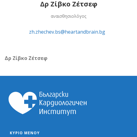
Δρ Ζίβκο Ζέτσεφ
αναισθησιολόγος
zh.zhechev.bs@heartandbrain.bg
Δρ Ζίβκο Ζέτσεφ
ΚΎΡΙΟ ΜΕΝΟΎ