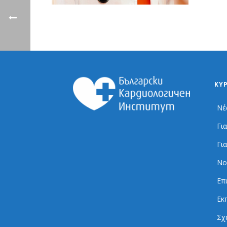
ΚΎ
Νέ
Γι
Γι
Νο
Επ
Εκ
Σχ