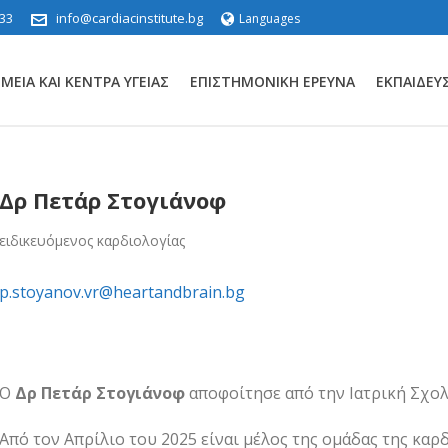
33
info@cardiacinstitute.bg
Languages
ΕΊΑ ΚΑΙ ΚΈΝΤΡΑ ΥΓΕΊΑΣ
ΕΠΙΣΤΗΜΟΝΙΚΉ ΈΡΕΥΝΑ
ΕΚΠΑΊΔΕΥ
Δρ Πετάρ Στογιάνοφ
ειδικευόμενος καρδιολογίας
p.stoyanov.vr@heartandbrain.bg
Ο
Δρ Πετάρ Στογιάνοφ
αποφοίτησε από την Ιατρική Σχολ
Από τον Απρίλιο του 2025 είναι μέλος της ομάδας της καρ