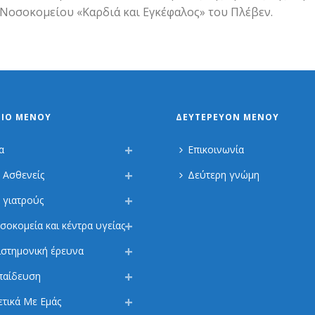
Νοσοκομείου «Καρδιά και Εγκέφαλος» του Πλέβεν.
ΡΙΟ ΜΕΝΟΎ
ΔΕΥΤΕΡΕΎΟΝ ΜΕΝΟΎ
α
Επικοινωνία
α Ασθενείς
Δεύτερη γνώμη
α γιατρούς
σοκομεία και κέντρα υγείας
ιστημονική έρευνα
παίδευση
ετικά Με Εμάς