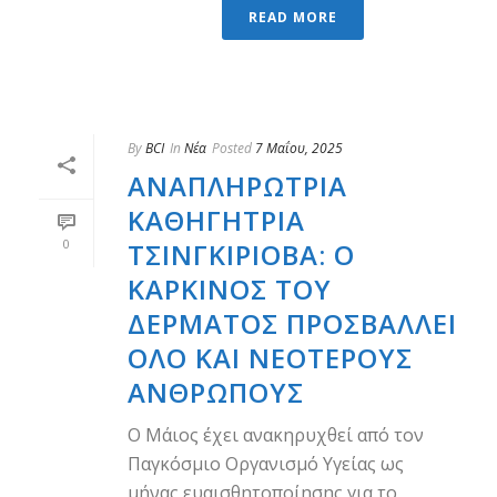
READ MORE
By
BCI
In
Νέα
Posted
7 Μαΐου, 2025
ΑΝΑΠΛΗΡΏΤΡΙΑ
ΚΑΘΗΓΉΤΡΙΑ
0
ΤΣΙΝΓΚΊΡΙΌΒΑ: Ο
ΚΑΡΚΊΝΟΣ ΤΟΥ
ΔΈΡΜΑΤΟΣ ΠΡΟΣΒΆΛΛΕΙ
ΌΛΟ ΚΑΙ ΝΕΌΤΕΡΟΥΣ
ΑΝΘΡΏΠΟΥΣ
Ο Μάιος έχει ανακηρυχθεί από τον
Παγκόσμιο Οργανισμό Υγείας ως
μήνας ευαισθητοποίησης για το