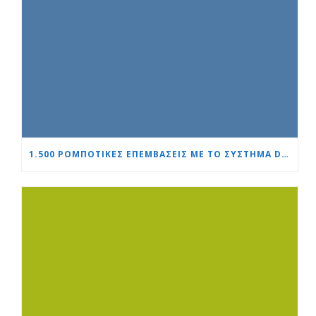
1.500 ΡΟΜΠΟΤΙΚΈΣ ΕΠΕΜΒΆΣΕΙΣ ΜΕ ΤΟ ΣΎΣΤΗΜΑ DA VINCI: ΤΟ «ΚΑΡΔΙΆ ΚΑΙ ΕΓΚΈΦΑΛΟΣ» ΕΔΡΑΙΏΝΕΙ ΤΗΝ ΗΓΕΤΙΚΉ ΤΟΥ ΘΈΣΗ ΣΤΗΝ ΟΥΡΟΛΟΓΊΑ