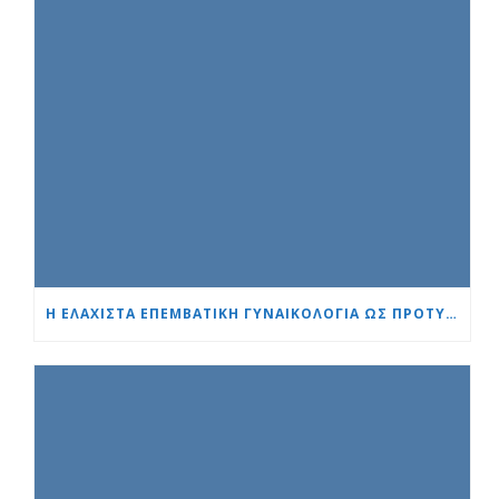
Η ΕΛΆΧΙΣΤΑ ΕΠΕΜΒΑΤΙΚΉ ΓΥΝΑΙΚΟΛΟΓΊΑ ΩΣ ΠΡΌΤΥΠΟ: ΜΙΑ ΝΈΑ ΓΕΝΙΆ ΕΙΔΙΚΏΝ ΕΚΠΑΙΔΕΎΕΤΑΙ ΣΤΟ «ΚΑΡΔΙΆ ΚΑΙ ΕΓΚΈΦΑΛΟΣ»