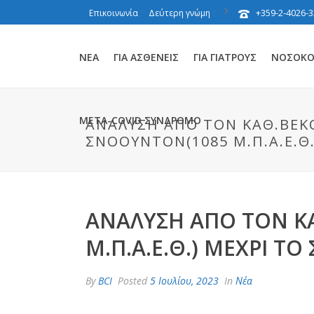
+359-2-4026-3
Επικοινωνία
Δεύτερη γνώμη
ΝΈΑ
ΓΙΑ ΑΣΘΕΝΕΊΣ
ΓΙΑ ΓΙΑΤΡΟΎΣ
ΝΟΣΟΚΟΜ
ΜΕΤΑ-COVID ΣΎΝΔΡΟΜΟ
ΑΝΆΛΥΣΗ ΑΠΌ ΤΟΝ ΚΑΘ.ΒΈΚΟΒ
ΣΝΌΟΥΝΤΟΝ(1085 Μ.Π.Α.Ε.Θ.
ΑΝΆΛΥΣΗ ΑΠΌ ΤΟΝ ΚΑ
Μ.Π.Α.Ε.Θ.) ΜΈΧΡΙ ΤΟ
By
BCI
Posted
5 Ιουλίου, 2023
In
Νέα