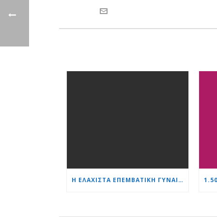
Η ΕΛΆΧΙΣΤΑ ΕΠΕΜΒΑΤΙΚΉ ΓΥΝΑΙΚΟΛΟΓΊΑ ΩΣ ΠΡΌΤΥΠΟ: ΜΙΑ ΝΈΑ ΓΕΝΙΆ ΕΙΔΙΚΏΝ ΕΚΠΑΙΔΕΎΕΤΑΙ ΣΤΟ «ΚΑΡΔΙΆ ΚΑΙ ΕΓΚΈΦΑΛΟΣ»