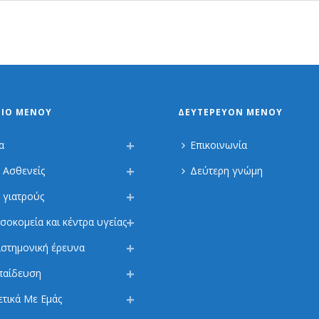
ΡΙΟ ΜΕΝΟΎ
ΔΕΥΤΕΡΕΎΟΝ ΜΕΝΟΎ
α
Επικοινωνία
α Ασθενείς
Δεύτερη γνώμη
α γιατρούς
σοκομεία και κέντρα υγείας
ιστημονική έρευνα
παίδευση
ετικά Με Εμάς