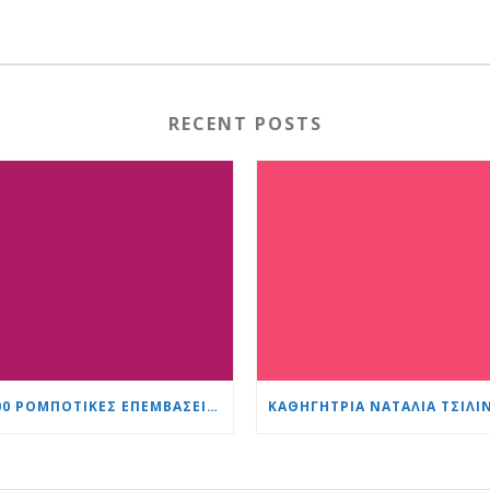
RECENT POSTS
1.500 ΡΟΜΠΟΤΙΚΈΣ ΕΠΕΜΒΆΣΕΙΣ ΜΕ ΤΟ ΣΎΣΤΗΜΑ DA VINCI: ΤΟ «ΚΑΡΔΙΆ ΚΑΙ ΕΓΚΈΦΑΛΟΣ» ΕΔΡΑΙΏΝΕΙ ΤΗΝ ΗΓΕΤΙΚΉ ΤΟΥ ΘΈΣΗ ΣΤΗΝ ΟΥΡΟΛΟΓΊΑ