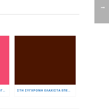
ΚΑΘΗΓΉΤΡΙΑ ΝΑΤΑΛΊΑ ΤΣΙΛΙΝΓΚΊΡΟΒΑ: ΟΙ ΑΣΘΕΝΕΊΣ ΜΑΣ ΕΊΝΑΙ ΉΡΩΕΣ ΚΑΙ ΕΜΕΊΣ ΤΟΥΣ ΒΟΗΘΆΜΕ ΝΑ ΑΝΤΑΠΕΞΈΡΧΟΝΤΑΙ ΠΙΟ ΓΡΉΓΟΡΑ ΚΑΙ ΠΙΟ ΕΎΚΟΛΑ
ΣΤΗ ΣΎΓΧΡΟΝΗ ΕΛΆΧΙΣΤΑ ΕΠΕΜΒΑΤΙΚΉ ΚΑΡΔΙΟΧΕΙΡΟΥΡΓΙΚΉ, Η ΗΛΙΚΊΑ ΕΊΝΑΙ ΑΠΛΏΣ ΈΝΑΣ ΑΡΙΘΜΌΣ