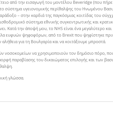
τειο από την εισαγωγή του μοντέλου Beveridge (που πήρε 
το σύστημα υγειονομικής περίθαλψης του Ηνωμένου Βασι
αράδοξο – στην καρδιά της παγκόσμιας κοιτίδας του σύγ
ισθοδρομικό σύστημα εθνικής συγκεντρωτικής και κρατι
νει. Κατά την άποψή μου, το NHS είναι ένα μεγαλύτερο κ
λλα ευφυών ψηφοφόρων, από το Brexit που ψηφίστηκε πριν 
 αλήθεια για τη Βουλγαρία και να κοιτάξουμε μπροστά.
ών νοσοκομείων να χρησιμοποιούν τον δημόσιο πόρο, που 
 μορφή παραβίασης του δικαιώματος επιλογής και των βα
ίθαλψη.
ική γλώσσα.