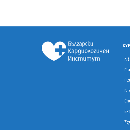
ΚΎ
Νέ
Γι
Γι
Νο
Επ
Εκ
Σχ