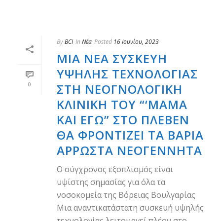
By
BCI
In
Νέα
Posted
16 Ιουνίου, 2023
ΜΙΑ ΝΈΑ ΣΥΣΚΕΥΉ
ΥΨΗΛΉΣ ΤΕΧΝΟΛΟΓΊΑΣ
0
ΣΤΗ ΝΕΟΓΝΟΛΟΓΙΚΉ
ΚΛΙΝΙΚΉ ΤΟΥ “‘ΜΑΜΆ
ΚΑΙ ΕΓΏ” ΣΤΟ ΠΛΈΒΕΝ
ΘΑ ΦΡΟΝΤΊΖΕΙ ΤΑ ΒΑΡΙΆ
ΆΡΡΩΣΤΑ ΝΕΟΓΈΝΝΗΤΑ
Ο σύγχρονος εξοπλισμός είναι
υψίστης σημασίας για όλα τα
νοσοκομεία της Βόρειας Βουλγαρίας
Μια αναντικατάστατη συσκευή υψηλής
τεχνολογίας λειτουργεί πλέον στο