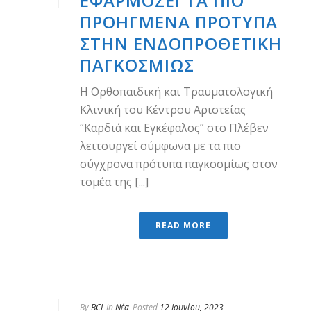
ΕΦΑΡΜΌΖΕΙ ΤΑ ΠΙΟ
ΠΡΟΗΓΜΈΝΑ ΠΡΌΤΥΠΑ
ΣΤΗΝ ΕΝΔΟΠΡΟΘΕΤΙΚΉ
ΠΑΓΚΟΣΜΊΩΣ
Η Ορθοπαιδική και Τραυματολογική
Κλινική του Κέντρου Αριστείας
“Καρδιά και Εγκέφαλος” στο Πλέβεν
λειτουργεί σύμφωνα με τα πιο
σύγχρονα πρότυπα παγκοσμίως στον
τομέα της [...]
READ MORE
By
BCI
In
Νέα
Posted
12 Ιουνίου, 2023