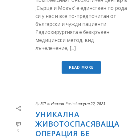
Комплексният онкологичен център в
,Сърце и Мозък’ е единствен по рода
си у нас и все по-предпочитан от
български и чужди пациенти
Радиохирургията е безкръвен
медицински метод, вид
лъчелечение, [...]
READ MORE
By
BCI
In
Новини
Posted
август 22, 2023
УНИКАЛНА
ЖИВОТОСПАСЯВАЩА
0
ОПЕРАЦИЯ БЕ