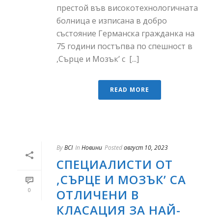
престой във високотехнологичната
болница е изписана в добро
състояние Германска гражданка на
75 години постъпва по спешност в
,Сърце и Мозък’ с [...]
READ MORE
By
BCI
In
Новини
Posted
август 10, 2023
СПЕЦИАЛИСТИ ОТ
,СЪРЦЕ И МОЗЪК’ СА
0
ОТЛИЧЕНИ В
КЛАСАЦИЯ ЗА НАЙ-