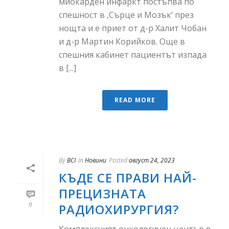
миокарден инфаркт постъпва по
спешност в ‚Сърце и Мозък‘ през
нощта и е приет от д-р Халит Чобан
и д-р Мартин Корийков. Още в
спешния кабинет пациентът изпада
в [...]
READ MORE
By
BCI
In
Новини
Posted
август 24, 2023
КЪДЕ СЕ ПРАВИ НАЙ-
ПРЕЦИЗНАТА
0
РАДИОХИРУРГИЯ?