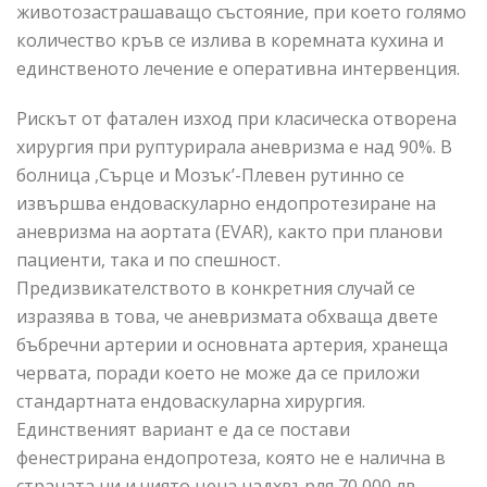
животозастрашаващо състояние, при което голямо
количество кръв се излива в коремната кухина и
единственото лечение е оперативна интервенция.
Рискът от фатален изход при класическа отворена
хирургия при руптурирала аневризма е над 90%. В
болница ,Сърце и Мозък’-Плевен рутинно се
извършва ендоваскуларно ендопротезиране на
аневризма на аортата (EVAR), както при планови
пациенти, така и по спешност.
Предизвикателството в конкретния случай се
изразява в това, че аневризмата обхваща двете
бъбречни артерии и основната артерия, хранеща
червата, поради което не може да се приложи
стандартната ендоваскуларна хирургия.
Единственият вариант е да се постави
фенестрирана ендопротеза, която не е налична в
страната ни и чиято цена надхвърля 70 000 лв.