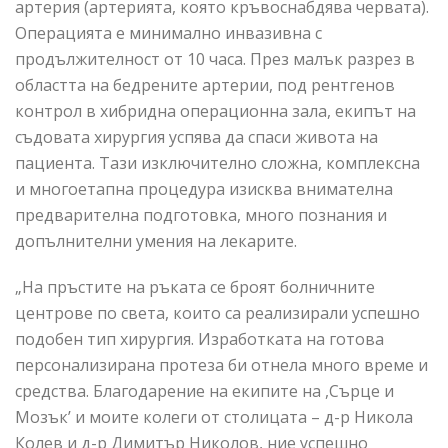
артерия (артерията, която кръвоснабдява червата).
Операцията е минимално инвазивна с
продължителност от 10 часа. През малък разрез в
областта на бедрените артерии, под рентгенов
контрол в хибридна операционна зала, екипът на
съдовата хирургия успява да спаси живота на
пациента. Тази изключително сложна, комплексна
и многоетапна процедура изисква внимателна
предварителна подготовка, много познания и
допълнителни умения на лекарите.
„На пръстите на ръката се броят болничните
центрове по света, които са реализирали успешно
подобен тип хирургия. Изработката на готова
персонализирана протеза би отнела много време и
средства. Благодарение на екипите на ,Сърце и
Мозък’ и моите колеги от столицата – д-р Никола
Колев и д-р Димитър Николов, ние успешно