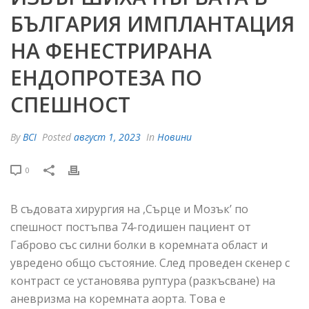
БЪЛГАРИЯ ИМПЛАНТАЦИЯ
НА ФЕНЕСТРИРАНА
ЕНДОПРОТЕЗА ПО
СПЕШНОСТ
By
BCI
Posted
август 1, 2023
In
Новини
0
В съдовата хирургия на ,Сърце и Мозък’ по
спешност постъпва 74-годишен пациент от
Габрово със силни болки в коремната област и
увредено общо състояние. След проведен скенер с
контраст се установява руптура (разкъсване) на
аневризма на коремната аорта. Това е