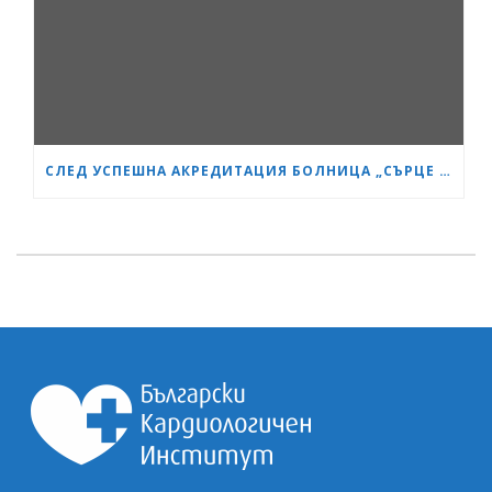
СЛЕД УСПЕШНА АКРЕДИТАЦИЯ БОЛНИЦА „СЪРЦЕ И МОЗЪК“ СТАНА GESEA DIPLOMA CENTER