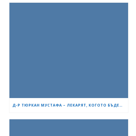
Д-Р ТЮРКАН МУСТАФА – ЛЕКАРЯТ, КОГОТО БЪДЕЩИТЕ МАЙКИ В БУРГАС ЧЕСТО ПРЕПОРЪЧВАТ ЕДНА НА ДРУГА