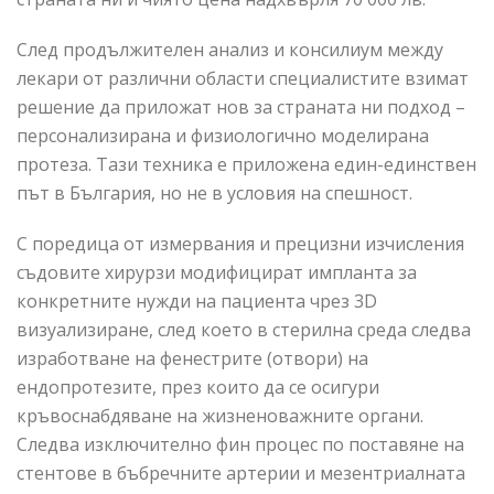
След продължителен анализ и консилиум между
лекари от различни области специалистите взимат
решение да приложат нов за страната ни подход –
персонализирана и физиологично моделирана
протеза. Тази техника е приложена един-единствен
път в България, но не в условия на спешност.
С поредица от измервания и прецизни изчисления
съдовите хирурзи модифицират импланта за
конкретните нужди на пациента чрез 3D
визуализиране, след което в стерилна среда следва
изработване на фенестрите (отвори) на
ендопротезите, през които да се осигури
кръвоснабдяване на жизненоважните органи.
Следва изключително фин процес по поставяне на
стентове в бъбречните артерии и мезентриалната