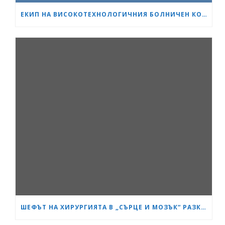
ЕКИП НА ВИСОКОТЕХНОЛОГИЧНИЯ БОЛНИЧЕН КОМПЛЕКС „СЪРЦЕ И МОЗЪК“ – ПЛЕВЕН ИЗВЪРШИ ЕДНА ОТ НАЙ-СЛОЖНИТЕ ОПЕРАЦИИ В ОНКОЛОГИЧНАТА ХИРУРГИЯ
ШЕФЪТ НА ХИРУРГИЯТА В „СЪРЦЕ И МОЗЪК“ РАЗКРИ КАК СА ИЗТРЪГНАЛИ ОТ СМЪРТТА ОЦЕЛЕЛИЯ ОТ КАСАПНИЦАТА НА „ТРАКИЯ“