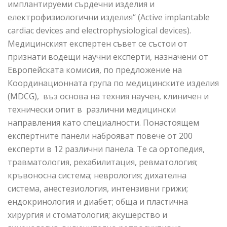
имплантируеми сърдечни изделия и
електрофизиологични изделия“ (Active implantable
cardiac devices and electrophysiological devices).
Медицинският експертен съвет се състои от
признати водещи научни експерти, назначени от
Европейската комисия, по предложение на
Координационната група по медицинските изделия
(MDCG), въз основа на техния научен, клиничен и
технически опит в различни медицински
направления като специалности. Понастоящем
експертните панели наброяват повече от 200
експерти в 12 различни панела. Те са ортопедия,
травматология, рехабилитация, ревматология;
кръвоносна система; неврология; дихателна
система, анестезиология, интензивни грижи;
ендокринология и диабет; обща и пластична
хирургия и стоматология; акушерство и