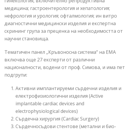
гинекология, включително репродуктивна
медицина; гастроентерология и хепатология;
нефрология и урология; офталмология; ин витро
диагностични медицински изделия и експертна
скрининг група за преценка на необходимостта от
научни становища.
Тематичен панел „Кръвоносна система“ на ЕМА
включва още 27 експерти от различни
националности, водени от проф. Симова, и има пет
подгрупи:
Активни имплантируеми сърдечни изделия и
електрофизиологични изделия (Active
implantable cardiac devices and
electrophysiological devices)
Сърдечна хирургия (Cardiac Surgery)
Сърдечносъдови стентове (метални и био-