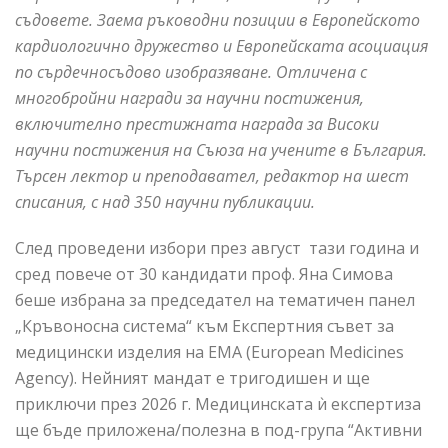
съдовете. Заема ръководни позиции в Европейското
кардиологично дружество и Европейската асоциация
по сърдечносъдово изобразяване. Отличена с
многобройни награди за научни постижения,
включително престижната награда за Високи
научни постижения на Съюза на учените в България.
Търсен лектор и преподавател, редактор на шест
списания, с над 350 научни публикации.
След проведени избори през август тази година и
сред повече от 30 кандидати проф. Яна Симова
беше избрана за председател на тематичен панел
„Кръвоносна система“ към Експертния съвет за
медицински изделия на ЕМА (European Medicines
Agency). Нейният мандат е тригодишен и ще
приключи през 2026 г. Медицинската ѝ експертиза
ще бъде приложена/полезна в под-група “Активни