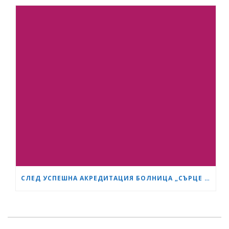
СЛЕД УСПЕШНА АКРЕДИТАЦИЯ БОЛНИЦА „СЪРЦЕ И МОЗЪК“ СТАНА GESEA DIPLOMA CENTER