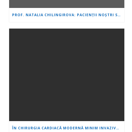
PROF. NATALIA CHILINGIROVA: PACIENȚII NOȘTRI SUNT EROI, IAR NOI ÎI AJUTĂM SĂ FACĂ FAȚĂ MAI RAPID ȘI MAI UȘOR
ÎN CHIRURGIA CARDIACĂ MODERNĂ MINIM INVAZIVĂ, VÂRSTA ESTE DOAR UN NUMĂR