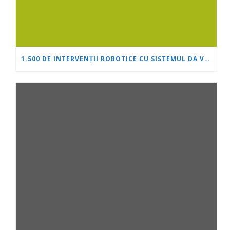
1.500 DE INTERVENȚII ROBOTICE CU SISTEMUL DA VINCI: „INIMĂ ȘI CREIER” ÎȘI CONSOLIDEAZĂ POZIȚIA DE LIDER ÎN UROLOGIE