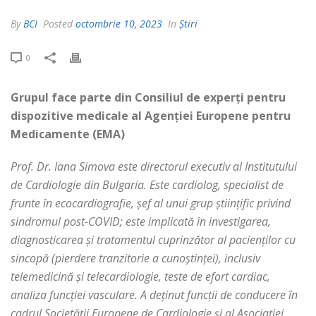
By
BCI
Posted
octombrie 10, 2023
In
Știri
0
Grupul face parte din Consiliul de experți pentru
dispozitive medicale al Agenției Europene pentru
Medicamente (EMA)
Prof. Dr. Iana Simova este directorul executiv al Institutului
de Cardiologie din Bulgaria. Este cardiolog, specialist de
frunte în ecocardiografie, șef al unui grup științific privind
sindromul post-COVID; este implicată în investigarea,
diagnosticarea și tratamentul cuprinzător al pacienților cu
sincopă (pierdere tranzitorie a cunoștinței), inclusiv
telemedicină și telecardiologie, teste de efort cardiac,
analiza funcției vasculare. A deținut funcții de conducere în
cadrul Societății Europene de Cardiologie și al Asociației