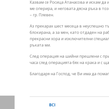
Казвам се Росица Атанасова и искам да
ме оперира, и негoвата дяснa ръка в то
– гр. Плевен.
Аз прекарах шест месеца в неуспешно тъ
блокирана, а за мен, като отдаден на р
прекрасни хора и изключителни специали
ръката ми.
След операция на шийни прешлени с прит
часа след операцията бях на крака и с щ
Благодаря на Господ, че Ви има да помага
BCI