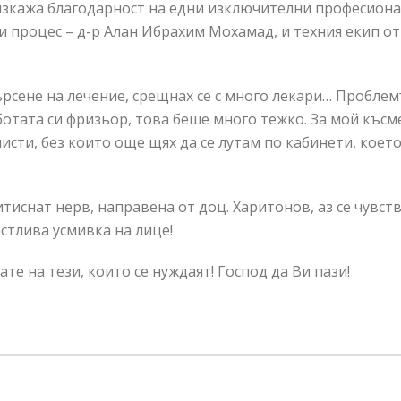
 изкажа благодарност на едни изключителни професиона
зи процес – д-р Алан Ибрахим Мохамад, и техния екип 
рсене на лечение, срещнах се с много лекари… Проблем
аботата си фризьор, това беше много тежко. За мой късм
сти, без които още щях да се лутам по кабинети, което
иснат нерв, направена от доц. Харитонов, аз се чувст
астлива усмивка на лице!
те на тези, които се нуждаят! Господ да Ви пази!