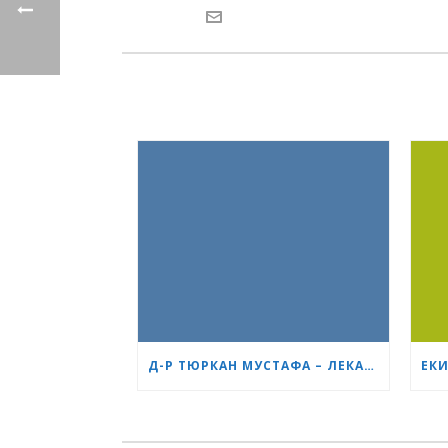
Д-Р ТЮРКАН МУСТАФА – ЛЕКАРЯТ, КОГОТО БЪДЕЩИТЕ МАЙКИ В БУРГАС ЧЕСТО ПРЕПОРЪЧВАТ ЕДНА НА ДРУГА