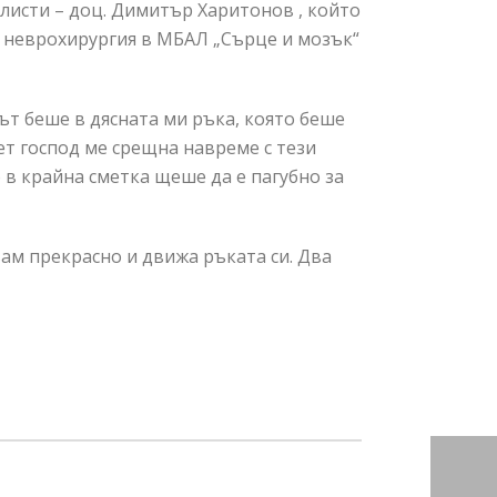
листи – доц. Димитър Харитонов , който
от неврохирургия в МБАЛ „Сърце и мозък“
ът беше в дясната ми ръка, която беше
ет господ ме срещна навреме с тези
 в крайна сметка щеше да е пагубно за
вам прекрасно и движа ръката си. Два