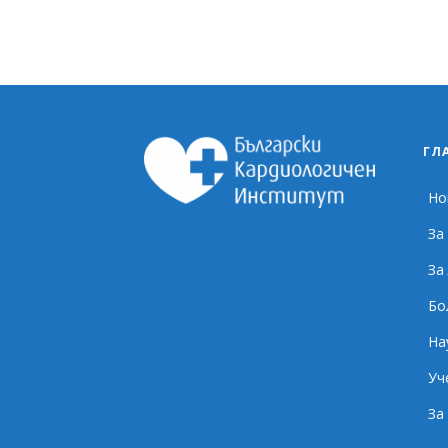
ГЛ
Но
За
За
Бо
На
Уч
За