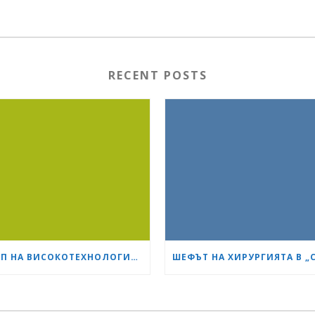
RECENT POSTS
ЕКИП НА ВИСОКОТЕХНОЛОГИЧНИЯ БОЛНИЧЕН КОМПЛЕКС „СЪРЦЕ И МОЗЪК“ – ПЛЕВЕН ИЗВЪРШИ ЕДНА ОТ НАЙ-СЛОЖНИТЕ ОПЕРАЦИИ В ОНКОЛОГИЧНАТА ХИРУРГИЯ