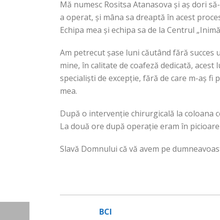
Mă numesc Rositsa Atanasova și aș dori să-m
a operat, și mâna sa dreaptă în acest proces
Echipa mea și echipa sa de la Centrul „Inimă 
Am petrecut șase luni căutând fără succes u
mine, în calitate de coafeză dedicată, acest 
specialiști de excepție, fără de care m-aș fi
mea.
După o intervenție chirurgicală la coloana c
La două ore după operație eram în picioare ș
Slavă Domnului că vă avem pe dumneavoastră
BCI