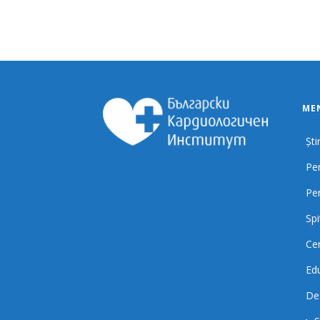
MEN
Știr
Pen
Pe
Spi
Cer
Ed
De