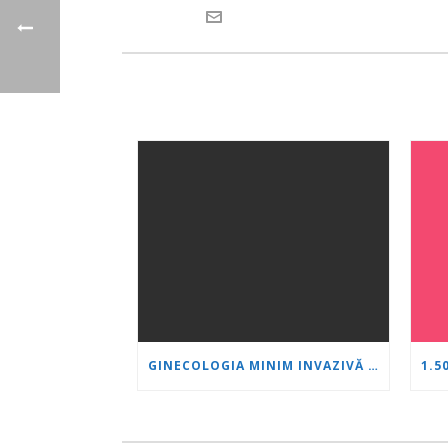
GINECOLOGIA MINIM INVAZIVĂ CA STANDARD: O NOUĂ GENERAȚIE DE SPECIALIȘTI SE FORMEAZĂ LA „INIMĂ ȘI CREIER“