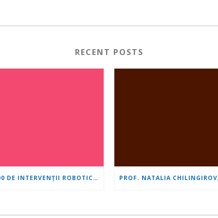
RECENT POSTS
1.500 DE INTERVENȚII ROBOTICE CU SISTEMUL DA VINCI: „INIMĂ ȘI CREIER” ÎȘI CONSOLIDEAZĂ POZIȚIA DE LIDER ÎN UROLOGIE