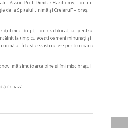
li – Assoc. Prof. Dimitar Haritonov, care m-
 de la Spitalul „Inimă și Creierul” – oraș.
ațul meu drept, care era blocat, iar pentru
întâlnit la timp cu acești oameni minunați și
e din urmă ar fi fost dezastruoase pentru mâna
onov, mă simt foarte bine și îmi mișc brațul.
bă în pază!