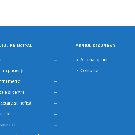
IUL PRINCIPAL
MENIUL SECUNDAR
i
A doua opinie
tru pacienți
Contacte
ntru medici
tale si centre
cetare științifică
ucatie
spre noi