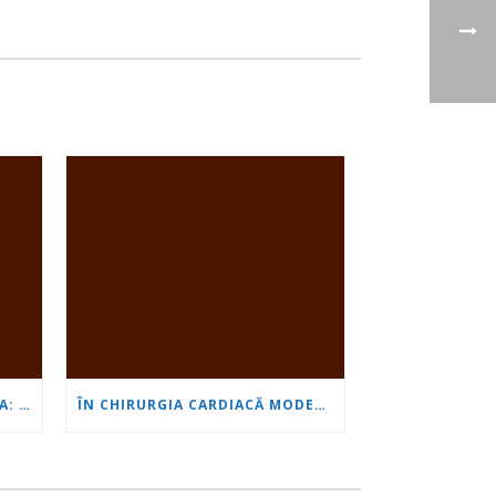
PROF. NATALIA CHILINGIROVA: PACIENȚII NOȘTRI SUNT EROI, IAR NOI ÎI AJUTĂM SĂ FACĂ FAȚĂ MAI RAPID ȘI MAI UȘOR
ÎN CHIRURGIA CARDIACĂ MODERNĂ MINIM INVAZIVĂ, VÂRSTA ESTE DOAR UN NUMĂR