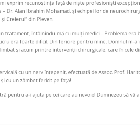
i exprim recunoștința față de niște profesioniști excepționa
 – Dr. Alan Ibrahim Mohamad, și echipei lor de neurochirurgie
și Creierul” din Pleven.
n tratament, întâlnindu-mă cu mulți medici… Problema era br
lucru era foarte dificil. Din fericire pentru mine, Domnul m-a 
 plimbat și acum printre intervenții chirurgicale, care în cel
ervicală cu un nerv înțepenit, efectuată de Assoc. Prof. Harit
i cu un zâmbet fericit pe față!
 pentru a-i ajuta pe cei care au nevoie! Dumnezeu să vă ai