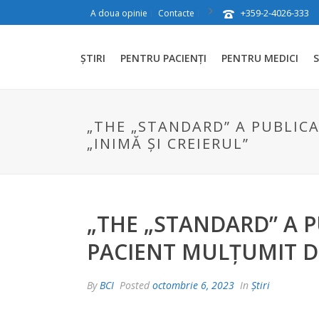
+359-2-4026-333
A doua opinie
Contacte
ȘTIRI
PENTRU PACIENȚI
PENTRU MEDICI
S
„THE „STANDARD” A PUBLIC
„INIMĂ ȘI CREIERUL”
„THE „STANDARD” A P
PACIENT MULȚUMIT DE
By
BCI
Posted
octombrie 6, 2023
In
Știri