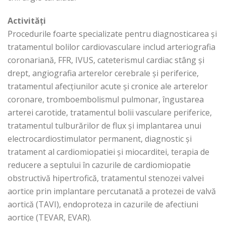
Activități
Procedurile foarte specializate pentru diagnosticarea și
tratamentul bolilor cardiovasculare includ arteriografia
coronariană, FFR, IVUS, cateterismul cardiac stâng și
drept, angiografia arterelor cerebrale și periferice,
tratamentul afecțiunilor acute și cronice ale arterelor
coronare, tromboembolismul pulmonar, îngustarea
arterei carotide, tratamentul bolii vasculare periferice,
tratamentul tulburărilor de flux și implantarea unui
electrocardiostimulator permanent, diagnostic și
tratament al cardiomiopatiei și miocarditei, terapia de
reducere a septului în cazurile de cardiomiopatie
obstructivă hipertrofică, tratamentul stenozei valvei
aortice prin implantare percutanată a protezei de valvă
aortică (TAVI), endoproteza in cazurile de afectiuni
aortice (TEVAR, EVAR).