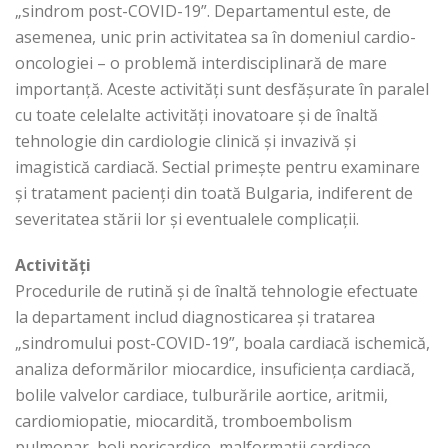
„sindrom post-COVID-19”. Departamentul este, de
asemenea, unic prin activitatea sa în domeniul cardio-
oncologiei – o problemă interdisciplinară de mare
importanță. Aceste activități sunt desfășurate în paralel
cu toate celelalte activități inovatoare și de înaltă
tehnologie din cardiologie clinică și invazivă și
imagistică cardiacă. Sectial primește pentru examinare
și tratament pacienți din toată Bulgaria, indiferent de
severitatea stării lor și eventualele complicații.
Activități
Procedurile de rutină și de înaltă tehnologie efectuate
la departament includ diagnosticarea și tratarea
„sindromului post-COVID-19”, boala cardiacă ischemică,
analiza deformărilor miocardice, insuficiența cardiacă,
bolile valvelor cardiace, tulburările aortice, aritmii,
cardiomiopatie, miocardită, tromboembolism
pulmonar, boli pericardice, malformații cardiace