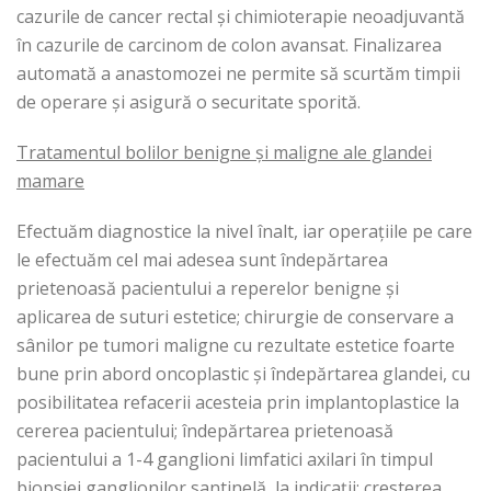
cazurile de cancer rectal și chimioterapie neoadjuvantă
în cazurile de carcinom de colon avansat. Finalizarea
automată a anastomozei ne permite să scurtăm timpii
de operare și asigură o securitate sporită.
Tratamentul bolilor benigne și maligne ale glandei
mamare
Efectuăm diagnostice la nivel înalt, iar operațiile pe care
le efectuăm cel mai adesea sunt îndepărtarea
prietenoasă pacientului a reperelor benigne și
aplicarea de suturi estetice; chirurgie de conservare a
sânilor pe tumori maligne cu rezultate estetice foarte
bune prin abord oncoplastic și îndepărtarea glandei, cu
posibilitatea refacerii acesteia prin implantoplastice la
cererea pacientului; îndepărtarea prietenoasă
pacientului a 1-4 ganglioni limfatici axilari în timpul
biopsiei ganglionilor santinelă, la indicații; cresterea