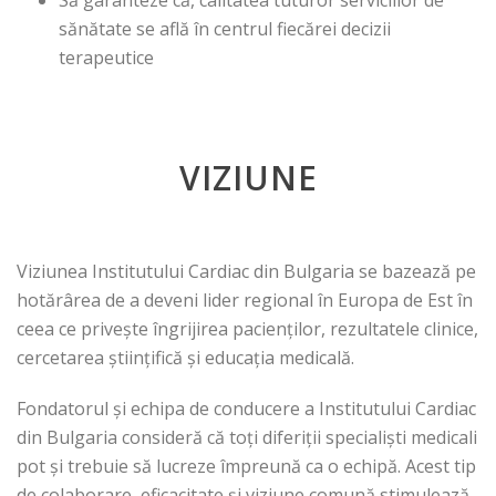
Să garanteze că, calitatea tuturor serviciilor de
sănătate se află în centrul fiecărei decizii
terapeutice
VIZIUNE
Viziunea Institutului Cardiac din Bulgaria se bazează pe
hotărârea de a deveni lider regional în Europa de Est în
ceea ce privește îngrijirea pacienților, rezultatele clinice,
cercetarea științifică și educația medicală.
Fondatorul și echipa de conducere a Institutului Cardiac
din Bulgaria consideră că toți diferiții specialiști medicali
pot și trebuie să lucreze împreună ca o echipă. Acest tip
de colaborare, eficacitate și viziune comună stimulează