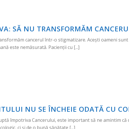
OVA: SĂ NU TRANSFORMĂM CANCERUL
ransformăm cancerul într-o stigmatizare. Acești oameni sunt 
nă este nemăsurată. Pacienții cu [...]
ENTULUI NU SE ÎNCHEIE ODATĂ CU 
uptă împotriva Cancerului, este important să ne amintim că ca
logic, ci și de o bună sănătate [...]