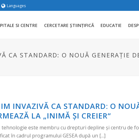
Languages
PITALE SI CENTRE
CERCETARE ȘTIINȚIFICĂ
EDUCATIE
DESP
Ă CA STANDARD: O NOUĂ GENERAȚIE DE
IM INVAZIVĂ CA STANDARD: O NOUĂ
RMEAZĂ LA „INIMĂ ȘI CREIER“
tă tehnologie este membru cu drepturi depline și centru de f
ficat în cadrul programului GESEA după un [...]