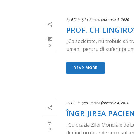
By
BCI
In
Știri
Posted
februarie 5, 2026
PROF. CHILINGIR
„Ca societate, nu trebuie să t
0
umani, pentru că suferința uma
READ MORE
By
BCI
In
Știri
Posted
februarie 4, 2026
ÎNGRIJIREA PACI
„Cu ocazia Zilei Mondiale de L
0
depind nu doar de succesul onco