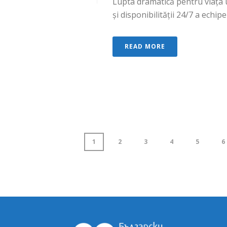
Lupta dramatică pentru viața u
și disponibilității 24/7 a echipei
READ MORE
1
2
3
4
5
6