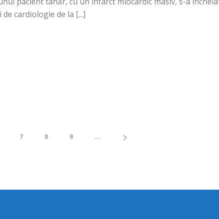
nui pacient tânăr, cu un infarct miocardic masiv, s-a încheia
 de cardiologie de la [...]
7
8
9
...