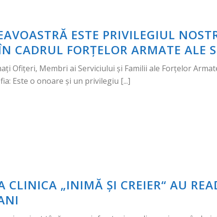
EAVOASTRĂ ESTE PRIVILEGIUL NOST
ÎN CADRUL FORȚELOR ARMATE ALE 
i Ofițeri, Membri ai Serviciului și Familii ale Forțelor Armate
 Este o onoare și un privilegiu [...]
A CLINICA „INIMĂ ȘI CREIER“ AU RE
ANI