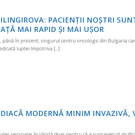
ILINGIROVA: PACIENȚII NOȘTRI SUNT 
AȚĂ MAI RAPID ȘI MAI UȘOR
i, până în prezent, singurul centru oncologic din Bulgaria ca
icată luptei împotriva [...]
RDIACĂ MODERNĂ MINIM INVAZIVĂ, 
unei persoane în vârstă doar pentru că a supraviețuit multora