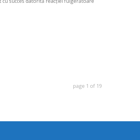
t cu succes datorită reacției fulgerătoare
page
1
of
19