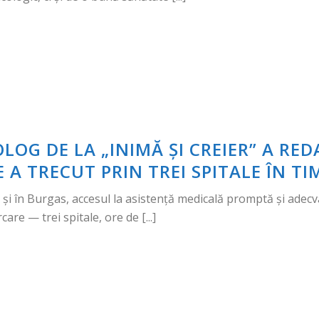
OG DE LA „INIMĂ ȘI CREIER” A RE
 A TRECUT PRIN TREI SPITALE ÎN T
 și în Burgas, accesul la asistență medicală promptă și adecvată
are — trei spitale, ore de [...]