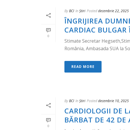
By
BCI
In
Știri
Posted
decembrie 22, 2025
ÎNGRIJIREA DUMN
CARDIAC BULGAR 
0
Stimate Secretar Hegseth,Stimaț
România, Ambasada SUA la Sofia:
READ MORE
By
BCI
In
Știri
Posted
decembrie 10, 2025
CARDIOLOGII DE L
BĂRBAT DE 42 DE 
0