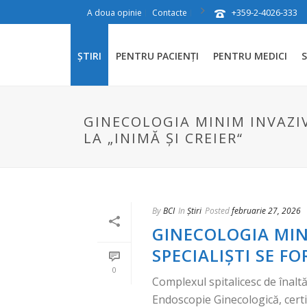
+359-2-4026-333
A doua opinie
Contacte
ȘTIRI
PENTRU PACIENȚI
PENTRU MEDICI
S
GINECOLOGIA MINIM INVAZIV
LA „INIMĂ ȘI CREIER“
By
BCI
In
Știri
Posted
februarie 27, 2026
GINECOLOGIA MIN
SPECIALIȘTI SE FO
0
Complexul spitalicesc de înal
Endoscopie Ginecologică, certi