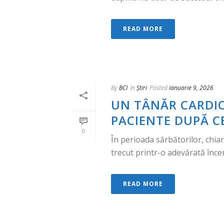
READ MORE
By
BCI
In
Știri
Posted
ianuarie 9, 2026
UN TÂNĂR CARDIOL
PACIENTE DUPĂ CE
0
În perioada sărbătorilor, chiar
trecut printr-o adevărată încerc
READ MORE