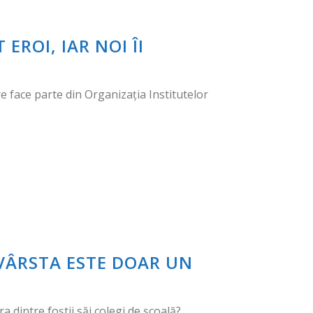
EROI, IAR NOI ÎI
re face parte din Organizația Institutelor
VÂRSTA ESTE DOAR UN
 dintre foștii săi colegi de școală?