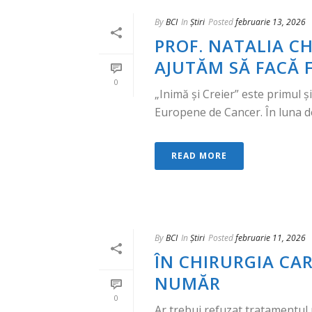
By
BCI
In
Știri
Posted
februarie 13, 2026
PROF. NATALIA CH
AJUTĂM SĂ FACĂ F
0
„Inimă și Creier” este primul ș
Europene de Cancer. În luna ded
READ MORE
By
BCI
In
Știri
Posted
februarie 11, 2026
ÎN CHIRURGIA CA
NUMĂR
0
Ar trebui refuzat tratamentul 