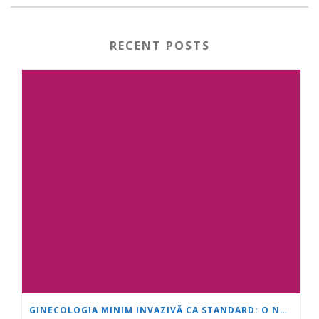
RECENT POSTS
GINECOLOGIA MINIM INVAZIVĂ CA STANDARD: O NOUĂ GENERAȚIE DE SPECIALIȘTI SE FORMEAZĂ LA „INIMĂ ȘI CREIER“