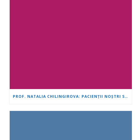
PROF. NATALIA CHILINGIROVA: PACIENȚII NOȘTRI SUNT EROI, IAR NOI ÎI AJUTĂM SĂ FACĂ FAȚĂ MAI RAPID ȘI MAI UȘOR