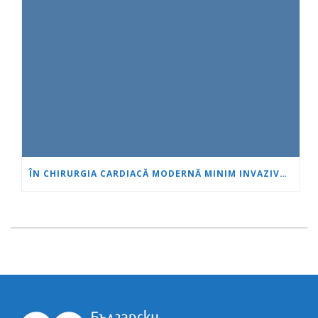
ÎN CHIRURGIA CARDIACĂ MODERNĂ MINIM INVAZIVĂ, VÂRSTA ESTE DOAR UN NUMĂR