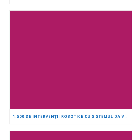
1.500 DE INTERVENȚII ROBOTICE CU SISTEMUL DA VINCI: „INIMĂ ȘI CREIER” ÎȘI CONSOLIDEAZĂ POZIȚIA DE LIDER ÎN UROLOGIE