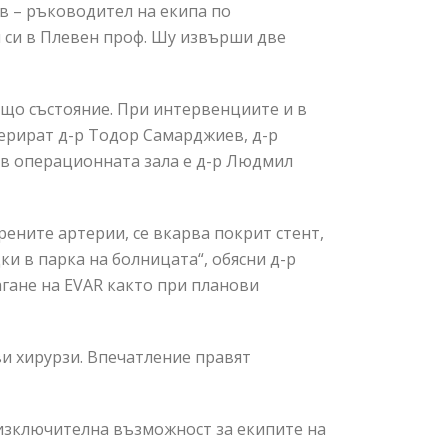
в – ръководител на екипа по
я си в Плевен проф. Шу извърши две
що състояние. При интервенциите и в
перират д-р Тодор Самарджиев, д-р
г в операционната зала е д-р Людмил
ените артерии, се вкарва покрит стент,
и в парка на болницата“, обясни д-р
агане на EVAR както при планови
и хирурзи. Впечатление правят
 изключителна възможност за екипите на