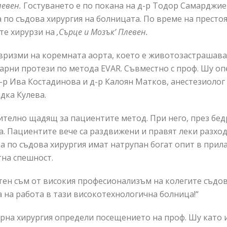
левен.
Гостуването е по покана на д-р Тодор Самарджие
 по съдова хирургия на болницата. По време на престо
те хирурзи на
,Сърце и Мозък’ Плевен.
вризми на коремната аорта, което е животозастрашава
ларни протези по метода EVAR. Съвместно с проф. Шу о
д-р Ива Костадинова и д-р Калоян Матков, анестезиоло
дка Кулева.
телно щадящ за пациентите метод. При него, през бедр
 Пациентите вече са раздвижени и правят леки разходк
а по съдова хирургия имат натрупан богат опит в прил
тна спешност.
тен съм от високия професионализъм на колегите съдов
 на работа в тази високотехнологична болница!“
рна хирургия определи посещението на проф. Шу като