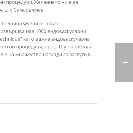
ни процедури. Желанието ни е да
ра д-р Самарджиев.
 болница Фувай в Пекин.
, извършва над 1000 ендоваскуларни
echnique“ като важна ендоваскуларна
 аортни процедури, проф. Шу провежда
л е на множество награди за заслуги в