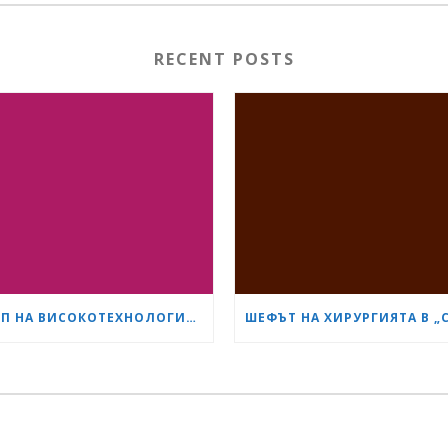
RECENT POSTS
ЕКИП НА ВИСОКОТЕХНОЛОГИЧНИЯ БОЛНИЧЕН КОМПЛЕКС „СЪРЦЕ И МОЗЪК“ – ПЛЕВЕН ИЗВЪРШИ ЕДНА ОТ НАЙ-СЛОЖНИТЕ ОПЕРАЦИИ В ОНКОЛОГИЧНАТА ХИРУРГИЯ