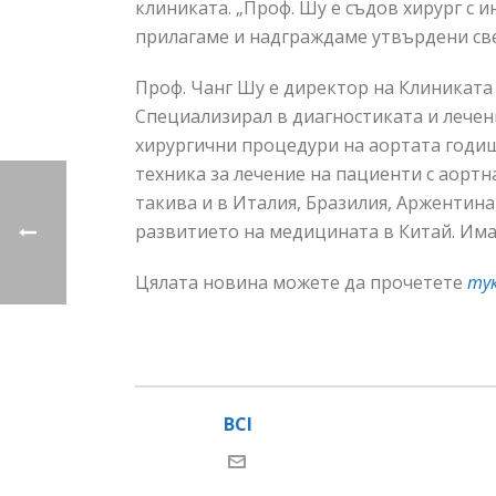
клиниката. „Проф. Шу е съдов хирург с 
прилагаме и надграждаме утвърдени све
Проф. Чанг Шу е директор на Клиниката
Специализирал в диагностиката и лечен
хирургични процедури на аортата годиш
техника за лечение на пациенти с аорт
такива и в Италия, Бразилия, Аржентина
развитието на медицината в Китай. Има
Цялата новина можете да прочетете
ту
BCI