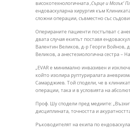
високотехнологичната
,Сърце и Мозък’ П
ендоваскуларна хирургия към Клиниката
сложни операции, съвместно със съдови
Оперираните пациенти постъпват с ане
двата случая екипът поставя ендоваску
Валентин Великов, д-р Георги Войнов, 
Великов, а анестезиологична сестра – На
„EVAR е минимално инвазивен и изключи
който изолира руптуриралата аневризма.
Самарджиев. Той сподели, че в клиникат
операции, така и в условията на абсолю
Проф. Шу сподели пред медиите: „Възхи
дисциплината, точността и акуратността
Ръководителят на екипа по ендоваскула