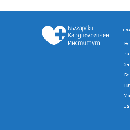
ГЛ
Но
За
За
Бо
На
Уч
За