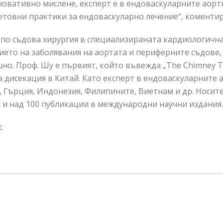
иновативно мислене, експерт е в ендоваскуларните аорт
товни практики за ендоваскуларно лечение“, коменти
 по съдова хирургия в специализираната кардиологична
ието на заболявания на аортата и периферните съдове
но. Проф. Шу е първият, който въвежда „Тhe Chimney T
на дисекация в Китай. Като експерт в ендоваскуларните
, Гърция, Индонезия, Филипините, Виетнам и др. Носите
 и над 100 публикации в международни научни издания.
к
.