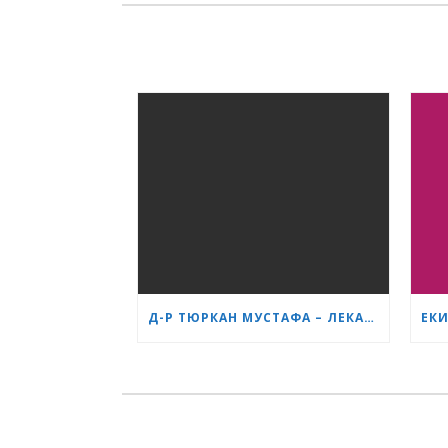
Д-Р ТЮРКАН МУСТАФА – ЛЕКАРЯТ, КОГОТО БЪДЕЩИТЕ МАЙКИ В БУРГАС ЧЕСТО ПРЕПОРЪЧВАТ ЕДНА НА ДРУГА