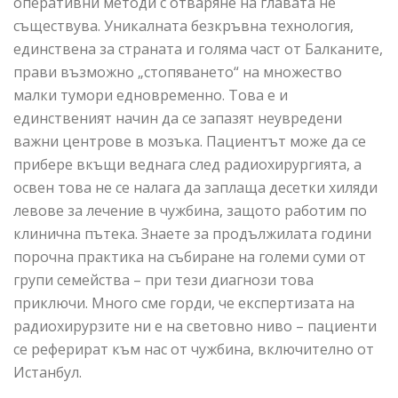
оперативни методи с отваряне на главата не
съществува. Уникалната безкръвна технология,
единствена за страната и голяма част от Балканите,
прави възможно „стопяването“ на множество
малки тумори едновременно. Това е и
единственият начин да се запазят неувредени
важни центрове в мозъка. Пациентът може да се
прибере вкъщи веднага след радиохирургията, а
освен това не се налага да заплаща десетки хиляди
левове за лечение в чужбина, защото работим по
клинична пътека. Знаете за продължилата години
порочна практика на събиране на големи суми от
групи семейства – при тези диагнози това
приключи. Много сме горди, че експертизата на
радиохирурзите ни е на световно ниво – пациенти
се реферират към нас от чужбина, включително от
Истанбул.