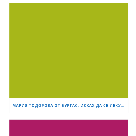
МАРИЯ ТОДОРОВА ОТ БУРГАС: ИСКАХ ДА СЕ ЛЕКУВАМ ПРИ ЛЕКАРЯ, НА КОГОТО ВЯРВАМ, НО АДМИНИСТРАТИВНО ЗАБАВЯНЕ НЕ МИ ПОЗВОЛИ