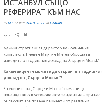
ИСТАНБУЛ СЪЩО
РЕФЕРИРАТ КЪМ НАС
By
BCI
Posted
юни 9, 2023
In
Новини
0
Административният директор на болничния
комплекс в Плевен Мартин Митев обобщава
изводите от годишния доклад на ,Сърце и Мозъk’
Какви акценти можете да откроите в годишния
доклад на „Сърце и Мозък“?
За екипите на „Сърце и Мозък“ няма нищо
изненадващо в установената тенденция – при нас
се лекуват все повече пациенти от различни