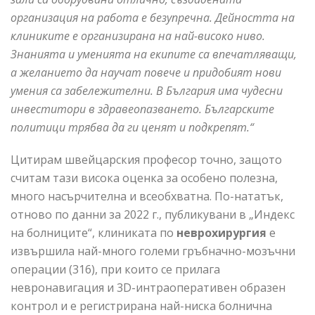
организация на работа е безупречна. Дейността на
клиниките е организирана на най-високо ниво.
Знанията и уменията на екипите са впечатляващи,
а желанието да научат повече и придобият нови
умения са забележителни. В България има чудесни
инвеститори в здравеопазването. Българските
политици трябва да ги ценят и подкрепят.“
Цитирам швейцарския професор точно, защото
считам тази висока оценка за особено полезна,
много насърчителна и всеобхватна. По-нататък,
отново по данни за 2022 г., публикувани в „Индекс
на болниците“, клиниката по
неврохирургия
е
извършила най-много големи гръбначно-мозъчни
операции (316), при които се прилага
невронавигация и 3D-интраоперативен образен
контрол и е регистрирана най-ниска болнична