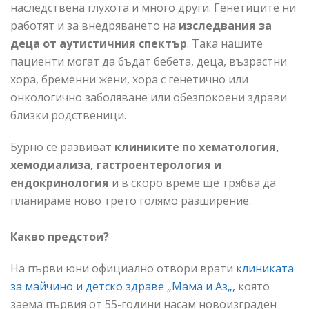
наследствена глухота и много други. Генетиците ни
работят и за внедряването на
изследвания за
деца
от аутистичния спектър
. Така нашите
пациенти могат да бъдат бебета, деца, възрастни
хора, бременни жени, хора с генетично или
онкологично заболяване или обезпокоени здрави
близки родственици.
Бурно се развиват
клиниките по хематология,
хемодиализа, гастроентерология и
ендокринология
и в скоро време ще трябва да
планираме ново трето голямо разширение.
Какво предстои?
На първи юни официално отвори врати
клиниката
за майчино и детско здраве „
Мама и Аз
„,
която
заема първия от 55-години насам новоизграден