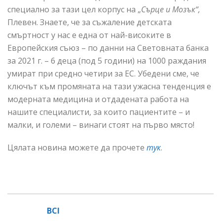
специално за тази цел корпус на „
Сърце и Мозък“,
Плевен. Знаете, че за съжаление детската
смъртност у нас е една от най-високите в
Европейския съюз – по данни на Световната банка
за 2021 г. – 6 деца (под 5 години) на 1000 раждания
умират при средно четири за ЕС. Убедени сме, че
ключът към промяната на тази ужасна тенденция е
модерната медицина и отдадената работа на
нашите специалисти, за които пациентите – и
малки, и големи – винаги стоят на първо място!
Цялата новина можете да прочете
тук
.
BCI