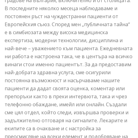
градове на България, включително и от столицата.
В последните няколко месеца наблюдаваме и
постоянен ръст на чуждестранни пациенти от
Европейския съюз. Според мен „публичната тайна“
е в симбиозата между висока медицинска
експертиза, модерни технологии, дисциплина и
най-вече – уважението към пациента. Ежедневната
ни работа е настроена така, че в центъра на всичко
винаги стои именно пациентът. За да предоставим
най-добрата здравна услуга, сме осигурили
постоянна възможност и насърчаваме нашите
пациенти да дадат своята оценка, коментар или
препоръки както в преки интервюта, така и чрез
телефонно обаждане, имейл или онлайн. Създали
сме цял отдел, който следи, извършва проверки и
задължително отговаря на сигналите. Лекарите и
екипите са в очакване и с настройка за
преосмисляне на всеки елемент и подобряване на