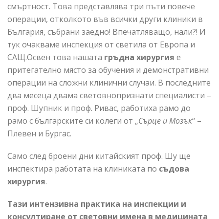
смъртност. Това представлява три пъти повече
операции, отколкото във всички други клиники в
България, събрани заедно! Впечатляващо, нали?! И
тук очакваме инспекция от светила от Европа и
САЩ.Освен това нашата
гръдна хирургия
е
притегателно място за обучения и демонстративни
операции на сложни клинични случаи. В последните
два месеца двама световнопризнати специалисти –
проф. Шупник и проф. Ривас, работиха рамо до
рамо с българските си колеги от „
Сърце и Мозък
“ –
Плевен и Бургас.
Само след броени дни китайският проф. Шу ще
инспектира работата на клиниката по
съдова
хирургия
.
Тази интензивна практика на инспекции и
консултиране от световни имена в медицината