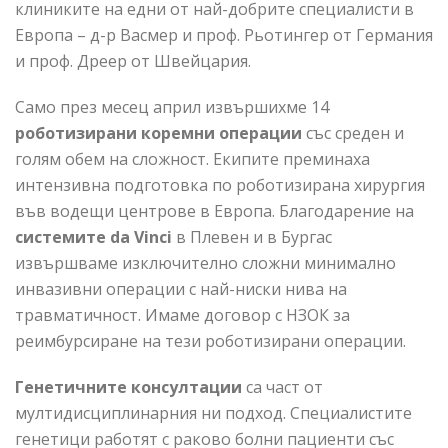
клиниките на едни от най-добрите специалисти в
Европа – д-р Васмер и проф. Рьотингер от Германия
и проф. Дреер от Швейцария.
Само през месец април извършихме 14
роботизирани коремни операции
със среден и
голям обем на сложност. Екипите преминаха
интензивна подготовка по роботизирана хирургия
във водещи центрове в Европа. Благодарение на
системите
da
Vinci
в Плевен и в Бургас
извършваме изключително сложни минимално
инвазивни операции с най-ниски нива на
травматичност. Имаме договор с НЗОК за
реимбурсиране на тези роботизирани операции.
Генетичните консултации
са част от
мултидисциплинарния ни подход. Специалистите
генетици работят с раково болни пациенти със