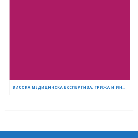
ВИСОКА МЕДИЦИНСКА ЕКСПЕРТИЗА, ГРИЖА И ИНОВАЦИИ – ,МАМА И АЗ’ ОТБЕЛЯЗВА СВОЯТА ТРЕТА ГОДИШНИНА