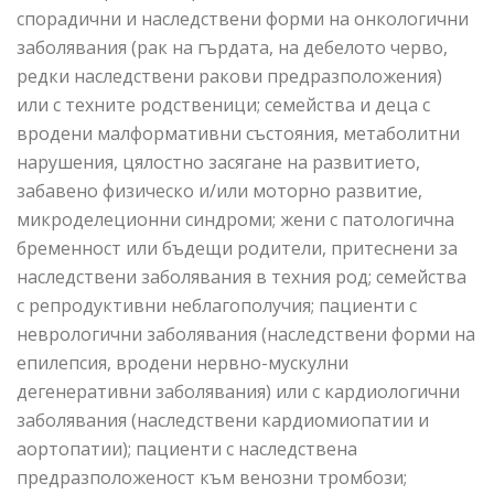
спорадични и наследствени форми на онкологични
заболявания (рак на гърдата, на дебелото черво,
редки наследствени ракови предразположения)
или с техните родственици; семейства и деца с
вродени малформативни състояния, метаболитни
нарушения, цялостно засягане на развитието,
забавено физическо и/или моторно развитие,
микроделеционни синдроми; жени с патологична
бременност или бъдещи родители, притеснени за
наследствени заболявания в техния род; семейства
с репродуктивни неблагополучия; пациенти с
неврологични заболявания (наследствени форми на
епилепсия, вродени нервно-мускулни
дегенеративни заболявания) или с кардиологични
заболявания (наследствени кардиомиопатии и
аортопатии); пациенти с наследствена
предразположеност към венозни тромбози;