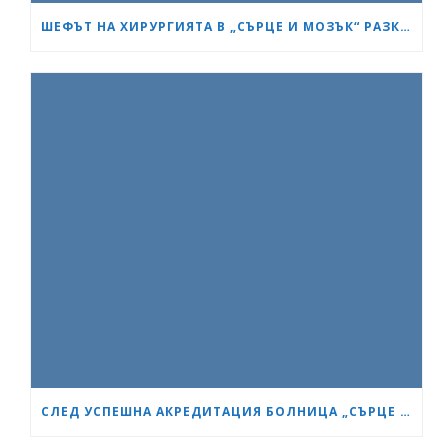
ШЕФЪТ НА ХИРУРГИЯТА В „СЪРЦЕ И МОЗЪК“ РАЗКРИ КАК СА ИЗТРЪГНАЛИ ОТ СМЪРТТА ОЦЕЛЕЛИЯ ОТ КАСАПНИЦАТА НА „ТРАКИЯ“
СЛЕД УСПЕШНА АКРЕДИТАЦИЯ БОЛНИЦА „СЪРЦЕ И МОЗЪК“ СТАНА GESEA DIPLOMA CENTER