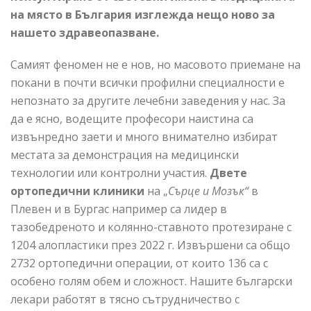
на място в България изглежда нещо ново за
нашето здравеопазване.
Самият феномен не е нов, но масовото приемане на
покани в почти всички профилни специалности е
непознато за другите лечебни заведения у нас. За
да е ясно, водещите професори наистина са
извънредно заети и много внимателно избират
местата за демонстрация на медицински
технологии или контролни участия.
Двете
ортопедични клиники
на „
Сърце и Мозък“
в
Плевен и в Бургас например са лидер в
тазобедреното и колянно-ставното протезиране с
1204 алопластики през 2022 г. Извършени са общо
2732 ортопедични операции, от които 136 са с
особено голям обем и сложност. Нашите български
лекари работят в тясно сътрудничество с