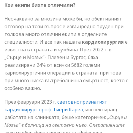
Кои екипи бихте отличили?
Неочаквано за мнозина може би, но обективният
отговор на този въпрос е извънредно труден при
толкова много отлични екипи в отделните
специалности. И все пак нашата
кардиохирургия
е
известна в страната и чужбина. През 2022 г. в
„Сърце и Мозък“- Плевен и Бургас, бяха
реализирани 24% от всички 5682 големи
кариохирургични операции в страната, при това
при много ниска вътреболнична смъртност, което е
особено важно.
През февруари 2023 г.
световнопризнатият
кардиохирург проф. Тиери Карел
, инспектиращ
работата на клиниката, беше категоричен:
„Сърце и
Мозък“ е болница на световно ниво. Оперативните
зали са оборудвани отлично, създадената