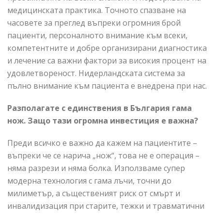
медицинската практика. Точното спазване на
часовете за преглед въпреки огромния брой
пациенти, персоналното внимание към всеки,
компетентните и добре организирани диагностика
и лечение са важни фактори за високия процент на
удовлетвореност. Нидерландската система за
пълно внимание към пациента е внедрена при нас.
Разполагате с единствения в България гама
нож. Защо тази огромна инвестиция е важна?
Преди всичко е важно да кажем на пациентите –
въпреки че се нарича „нож“, това не е операция –
няма разрези и няма болка. Използваме супер
модерна технология с гама лъчи, точни до
милиметър, а същественият риск от смърт и
инвалидизация при старите, тежки и травматични