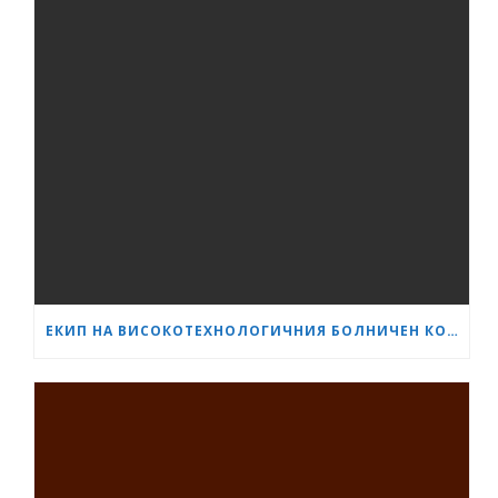
ЕКИП НА ВИСОКОТЕХНОЛОГИЧНИЯ БОЛНИЧЕН КОМПЛЕКС „СЪРЦЕ И МОЗЪК“ – ПЛЕВЕН ИЗВЪРШИ ЕДНА ОТ НАЙ-СЛОЖНИТЕ ОПЕРАЦИИ В ОНКОЛОГИЧНАТА ХИРУРГИЯ