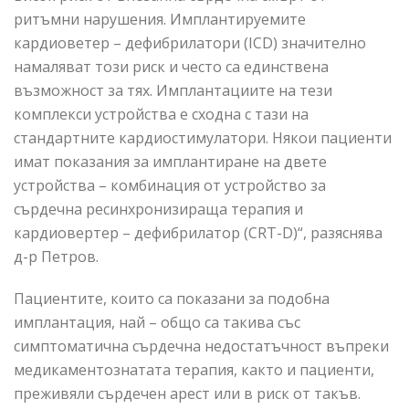
ритъмни нарушения. Имплантируемите
кардиоветер – дефибрилатори (ICD) значително
намаляват този риск и често са единствена
възможност за тях. Имплантациите на тези
комплекси устройства е сходна с тази на
стандартните кардиостимулатори. Някои пациенти
имат показания за имплантиране на двете
устройства – комбинация от устройство за
сърдечна ресинхронизираща терапия и
кардиовертер – дефибрилатор (CRT-D)“, разяснява
д-р Петров.
Пациентите, които са показани за подобна
имплантация, най – общо са такива със
симптоматична сърдечна недостатъчност въпреки
медикаментознатата терапия, както и пациенти,
преживяли сърдечен арест или в риск от такъв.