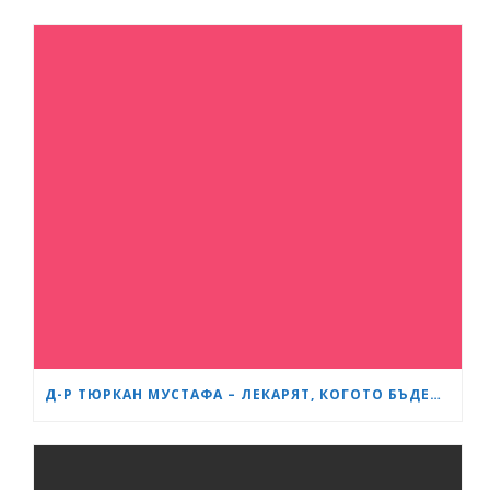
Д-Р ТЮРКАН МУСТАФА – ЛЕКАРЯТ, КОГОТО БЪДЕЩИТЕ МАЙКИ В БУРГАС ЧЕСТО ПРЕПОРЪЧВАТ ЕДНА НА ДРУГА