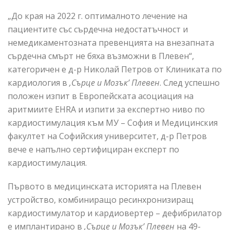
„До края на 2022 г. оптималното лечение на
пациентите със сърдечна недостатъчност и
немедикаментозната превенцията на внезапната
сърдечна смърт не бяха възможни в Плевен“,
категоричен е д-р Николай Петров от Клиниката по
кардиология в
,Сърце и Мозък’ Плевен
. След успешно
положен изпит в Европейската асоциация на
аритмиите EHRA и изпити за експертно ниво по
кардиостимулация към МУ – София и Медицинския
факултет на Софийския университет, д-р Петров
вече е напълно сертифициран експерт по
кардиостимулация.
Първото в медицинската историята на Плевен
устройство, комбиниращо ресинхронизиращ
кардиостимулатор и кардиовертер – дефибрилатор
e имплантирано в
,Сърце и Мозък’ Плевен
на 49-