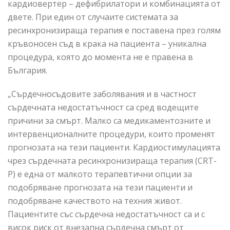
кардиовертер – дефибрилатори и комбинацията от
двете. При един от случаите системата за
ресинхронизираща терапия е поставена през голям
кръвоносен съд в крака на пациента – уникална
процедура, която до момента не е правена в
България.
„Сърдечносъдовите заболявания и в частност
сърдечната недостатъчност са сред водещите
причини за смърт. Малко са медикаментозните и
интервенционалните процедури, които променят
прогнозата на тези пациенти. Кардиостимулацията
чрез сърдечната ресинхронизираща терапия (CRT-
P) е една от малкото терапевтични опции за
подобряване прогнозата на тези пациенти и
подобряване качеството на техния живот.
Пациентите със сърдечна недостатъчност са и с
висок риск от внезапна сърдечна смърт от