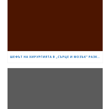
ШЕФЪТ НА ХИРУРГИЯТА В „СЪРЦЕ И МОЗЪК“ РАЗКРИ КАК СА ИЗТРЪГНАЛИ ОТ СМЪРТТА ОЦЕЛЕЛИЯ ОТ КАСАПНИЦАТА НА „ТРАКИЯ“