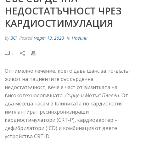
НЕДОСТАТЪЧНОСТ ЧРЕЗ
КАРДИОСТИМУЛАЦИЯ
By
BCI
Posted
март 13, 2023
In
Новини
0
Оптимално лечение, което дава шанс за по-дълъг
живот на пациентите със сърдечна
недостатъчност, вече е част от визитката на
високотехнологичната
,Сърце и Мозък’ Плевен
. От
два месеца насам в Клиниката по кардиология
имплантират ресинхронизиращи
кардиостимулатори (CRT-P), кардиовертер –
дефибрилатори (ICD) и комбинация от двете
устройства CRT-D.