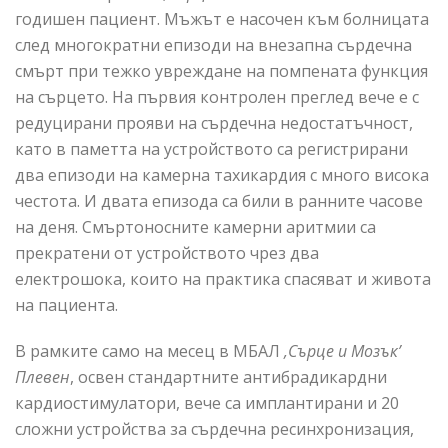
годишен пациент. Мъжът е насочен към болницата
след многократни епизоди на внезапна сърдечна
смърт при тежко увреждане на помпената функция
на сърцето. На първия контролен преглед вече е с
редуцирани прояви на сърдечна недостатъчност,
като в паметта на устройството са регистрирани
два епизоди на камерна тахикардия с много висока
честота. И двата епизода са били в ранните часове
на деня. Смъртоносните камерни аритмии са
прекратени от устройството чрез два
електрошока, които на практика спасяват и живота
на пациента.
В рамките само на месец в МБАЛ
,Сърце и Мозък’
Плевен
, освен стандартните антибрадикардни
кардиостимулатори, вече са имплантирани и 20
сложни устройства за сърдечна ресинхронизация,