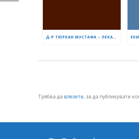
Д-Р ТЮРКАН МУСТАФА – ЛЕКАРЯТ, КОГОТО БЪДЕЩИТЕ МАЙКИ В БУРГАС ЧЕСТО ПРЕПОРЪЧВАТ ЕДНА НА ДРУГА
Трябва да
влезете
, за да публикувате к