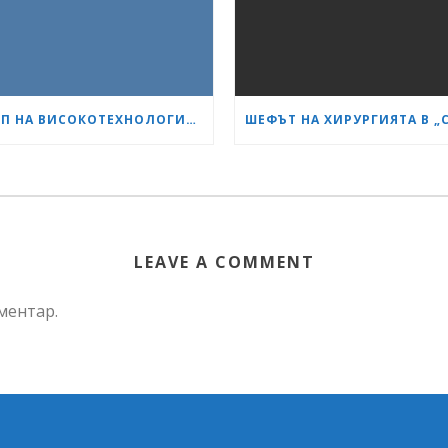
ЕКИП НА ВИСОКОТЕХНОЛОГИЧНИЯ БОЛНИЧЕН КОМПЛЕКС „СЪРЦЕ И МОЗЪК“ – ПЛЕВЕН ИЗВЪРШИ ЕДНА ОТ НАЙ-СЛОЖНИТЕ ОПЕРАЦИИ В ОНКОЛОГИЧНАТА ХИРУРГИЯ
LEAVE A COMMENT
оментар.