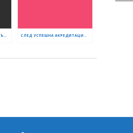
ШЕФЪТ НА ХИРУРГИЯТА В „СЪРЦЕ И МОЗЪК“ РАЗКРИ КАК СА ИЗТРЪГНАЛИ ОТ СМЪРТТА ОЦЕЛЕЛИЯ ОТ КАСАПНИЦАТА НА „ТРАКИЯ“
СЛЕД УСПЕШНА АКРЕДИТАЦИЯ БОЛНИЦА „СЪРЦЕ И МОЗЪК“ СТАНА GESEA DIPLOMA CENTER