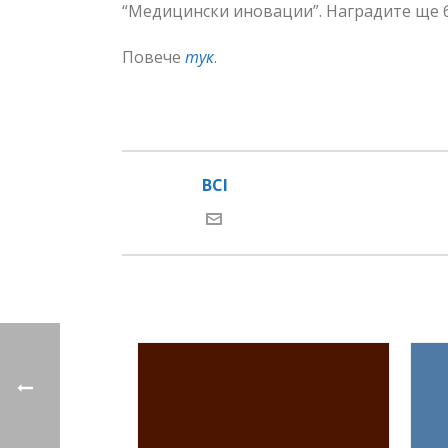
“Медицински иновации”. Наградите ще б
Повече
тук
.
BCI