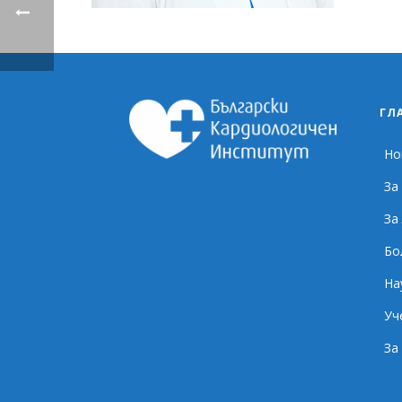
ГЛ
Но
За
За
Бо
На
Уч
За