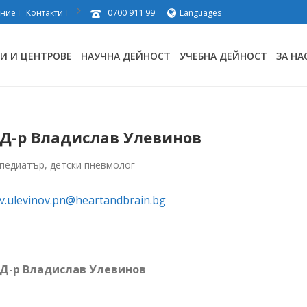
0700 911 99
ение
Контакти
Languages
И И ЦЕНТРОВЕ
НАУЧНА ДЕЙНОСТ
УЧЕБНА ДЕЙНОСТ
ЗА НА
Д-р Владислав Улевинов
педиатър, детски пневмолог
v.ulevinov.pn@heartandbrain.bg
Д-р Владислав Улевинов