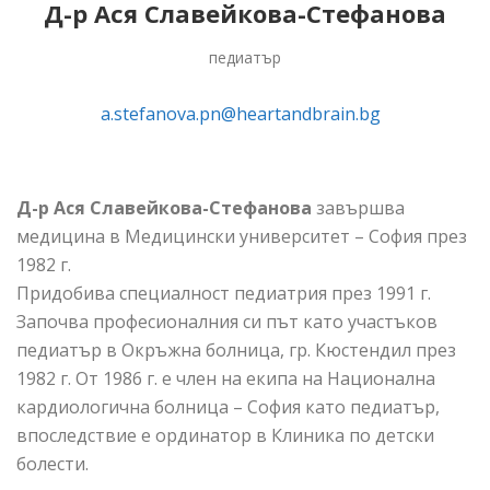
Д-р Ася Славейкова-Стефанова
педиатър
a.stefanova.pn@heartandbrain.bg
Д-р Ася Славейкова-Стефанова
завършва
медицина в Медицински университет – София през
1982 г.
Придобива специалност педиатрия през 1991 г.
Започва професионалния си път като участъков
педиатър в Окръжна болница, гр. Кюстендил през
1982 г. От 1986 г. е член на екипа на Национална
кардиологична болница – София като педиатър,
впоследствие е ординатор в Клиника по детски
болести.