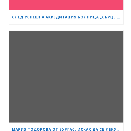
СЛЕД УСПЕШНА АКРЕДИТАЦИЯ БОЛНИЦА „СЪРЦЕ И МОЗЪК“ СТАНА GESEA DIPLOMA CENTER
МАРИЯ ТОДОРОВА ОТ БУРГАС: ИСКАХ ДА СЕ ЛЕКУВАМ ПРИ ЛЕКАРЯ, НА КОГОТО ВЯРВАМ, НО АДМИНИСТРАТИВНО ЗАБАВЯНЕ НЕ МИ ПОЗВОЛИ