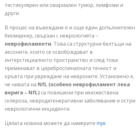
тестикулярен или овариален тумор, лимфоми и
други.
В процес на въвеждане е и още един допълнителен
биомаркер, свързан с неврологията –
неврофиламенти
. Това са структурни белтъци на
аксоните, които се освобождават в
интерстициалното пространство и след това
преминават в цереброспиналната течност и
кръвта при увреждане на невроните. Установено е,
че нивата на
NfL (особено неврофиламент лека
верига – NfL)
са повишени при множествена
склероза, невродегенеративни заболявания и остри
неврологични инциденти.
Цялата новина можете да намерите
тук
.