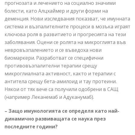
прогнозата и лечението на социално значими
болести, като Алцхаймер и други форми на
деменция. Нови изследвания показват, че имунната
система и възпалителните процеси в мозъка играят
ключова роля в развитието и прогресията на тези
заболявания. Оцени се ролята на микроглията във
невровъзпалението и се въведоха нови
биомаркери. Разработват се специфични
противовъзпалителни терапии срещу
микроглиалната активност, както и терапии с
антитела срещу бета-амилоид и тау протеини.
Някои от тях вече са получили одобрени в САЩ
(например Леканемаб и Адуканумаб).
– Защо имунологията се определя като най-
динамично развиващата се наука през
последните години?