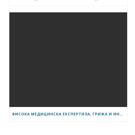
ВИСОКА МЕДИЦИНСКА ЕКСПЕРТИЗА, ГРИЖА И ИНОВАЦИИ – ,МАМА И АЗ’ ОТБЕЛЯЗВА СВОЯТА ТРЕТА ГОДИШНИНА