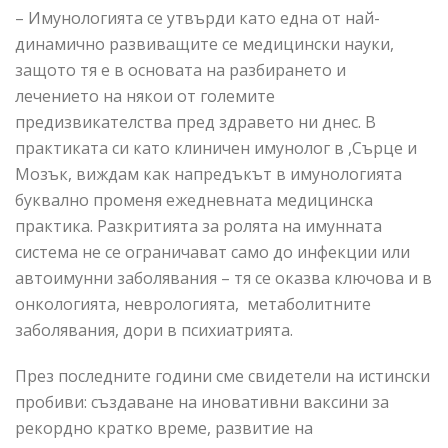
– Имунологията се утвърди като една от най-
динамично развиващите се медицински науки,
защото тя е в основата на разбирането и
лечението на някои от големите
предизвикателства пред здравето ни днес. В
практиката си като клиничен имунолог в ,Сърце и
Мозък, виждам как напредъкът в имунологията
буквално променя ежедневната медицинска
практика. Разкритията за ролята на имунната
система не се ограничават само до инфекции или
автоимунни заболявания – тя се оказва ключова и в
онкологията, неврологията, метаболитните
заболявания, дори в психиатрията.
През последните години сме свидетели на истински
пробиви: създаване на иновативни ваксини за
рекордно кратко време, развитие на