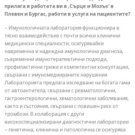
прилага в работата ви в ,Сърце и Мозък’ в
Плевен и Бургас, работи в услуга на пациентите?
– Имунологичната лаборатория функционира в
тясно взаимодействие с почти всички клинични
медицински специалности, осигурявайки
навременна и надеждна имунологична диагноза,
съвременни имунотерапевтични подходи,
профилактични грижи и компетентни консултации,
свързани с имуномедиираните нарушения.
Лабораторията предлага изследване на богата гама
от автоантитела, свързани с ревматологични,
гастроентерологични, хематологични заболявания,
както и състояния, свързани с повишен риск от
тромбози. В колаборация с други
високоспециализирани диагностични лаборатории
– генетична, клинична и патологична се осигурява