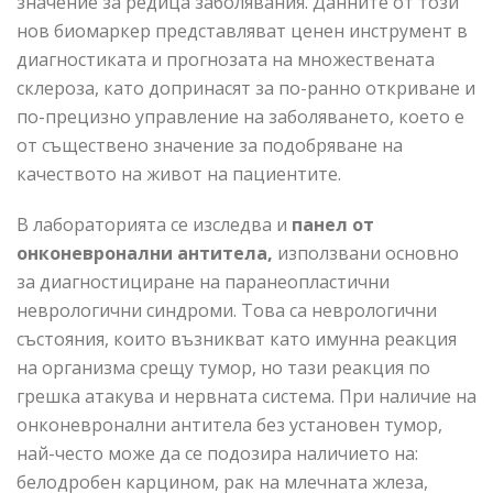
значение за редица заболявания. Данните от този
нов биомаркер представляват ценен инструмент в
диагностиката и прогнозата на множествената
склероза, като допринасят за по-ранно откриване и
по-прецизно управление на заболяването, което е
от съществено значение за подобряване на
качеството на живот на пациентите.
В лабораторията се изследва и
панел от
онконевронални антитела,
използвани основно
за диагностициране на паранеопластични
неврологични синдроми. Това са неврологични
състояния, които възникват като имунна реакция
на организма срещу тумор, но тази реакция по
грешка атакува и нервната система. При наличие на
онконевронални антитела без установен тумор,
най-често може да се подозира наличието на:
белодробен карцином, рак на млечната жлеза,