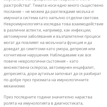
разстройства“. Темата носи едно много съществено
послание – не можем да разглеждаме мозъка и
имунната система като напълно отдeлни светове.
Невроимунологията изследва това взаимодействие
в различни аспекти, например, как инфекции,
автоимунни заболявания и възпалителни процеси
могат да повлияят на мозъчната функция и да
доведат до симптоми като умора, депресия или
когнитивни нарушения. Наблюдавамe как все
повече неврологични състояния – като
множествена склероза, автоимунен енцефалит,
депресията, дори аутизъм започват да се разбират
по-добре през призмата на имунологичните
механизми.
През последните години значително нараства
ролята на имунологията в диагностиката,