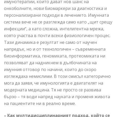
имунотерапии, които дават нов шанс на
онкоболните, нови биомаркери за диагностика и
персонализирани подходи в лечението. Имунната
система вече не се разглежда само като „щит срещу
инфекции“, а като сложна, интелигентна мрежа,
която участва в почти всеки физиологичен процес.
Тази динамика е резултат не само от научен
напредък, но и от технологичен – съвременната
биоинформатика, геномиката, протеомиката ни
позволяват да надникнем в дълбочината на
имунния отговор по начини, които до скоро
изглеждаха немислими. В този смисъл категорично
мога да заявя, че имунологията е двигателят на
модерната медицина. Тя не просто се развива
бързо – тя води напред науката и променя живота
на пациентите ни в реално време.
– Как мултидисциплинарният подход, който се