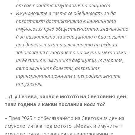
от световната имунологична общност.
Имунолозите в света се обединяват, за да
представят достиженията в клиничната
имунология пред обществеността, значението
й за развитието на медицината и биологията
при диагностиката и лечението на редица
заболявания с участието на имунни механизми –
инфекциите, имунните дефицити, туморите,
автоимунните болести, алергиите,
трансплантационните и репродуктивните
нарушения.
–
Д-р Гечева, какво е мотото на Световния ден
тази година и какви послания носи то?
– През 2025 г. отбелязването на Световния ден на
имунологията е под мотото: „Мозък и имунитет:
имунологични прозрения за неврологичните