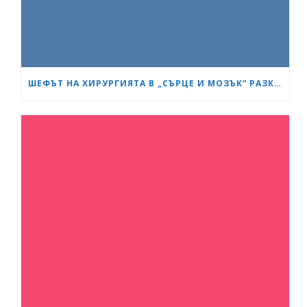
ШЕФЪТ НА ХИРУРГИЯТА В „СЪРЦЕ И МОЗЪК“ РАЗКРИ КАК СА ИЗТРЪГНАЛИ ОТ СМЪРТТА ОЦЕЛЕЛИЯ ОТ КАСАПНИЦАТА НА „ТРАКИЯ“