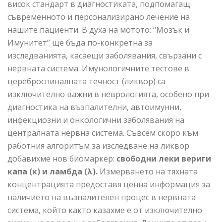
висок стандарт в диагностиката, подпомагащ
съвременното и персонализирано лечение на
нашите пациенти. В духа на мотото: “Мозък и
Имунитет” ще бъда по-конкретна за
изследванията, касаещи заболявания, свързани с
нервната система. Имунологичните тестове в
цереброспиналната течност (ликвор) са
изключително важни в неврологията, особено при
диагностика на възпалителни, автоимунни,
инфекциозни и онкологични заболявания на
централната нервна система. Съвсем скоро към
работния алгоритъм за изследване на ликвор
добавихме нов биомаркер:
свободни леки вериги
капа (κ) и ламбда (λ).
Измерването на тяхната
концентрацията предоставя ценна информация за
наличието на възпалителен процес в нервната
система, който както казахме е от изключително