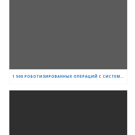
1 500 РОБОТИЗИРОВАННЫХ ОПЕРАЦИЙ С СИСТЕМОЙ DA VINCI: «СЕРДЦЕ И МОЗГ» УКРЕПЛЯЕТ СВОЁ ЛИДЕРСТВО В УРОЛОГИИ