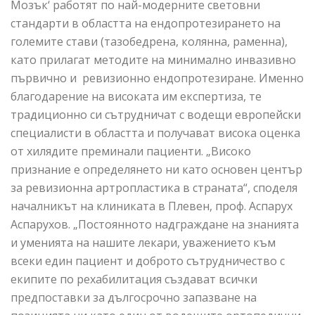
Мозък‘ работят по най-модерните световни
стандарти в областта на ендопротезирането на
големите стави (тазобедрена, колянна, раменна),
като прилагат методите на минимално инвазивно
първично и ревизионно ендопротезиране. Именно
благодарение на високата им експертиза, те
традиционно си сътрудничат с водещи европейски
специалисти в областта и получават висока оценка
от хилядите преминали пациенти. „Високо
признание е определянето ни като основен център
за ревизионна артропластика в страната“, споделя
началникът на клиниката в Плевен, проф. Аспарух
Аспарухов. „Постоянното надграждане на знанията
и уменията на нашите лекари, уважението към
всеки един пациент и доброто сътрудничество с
екипите по рехабилитация създават всички
предпоставки за дългосрочно запазване на