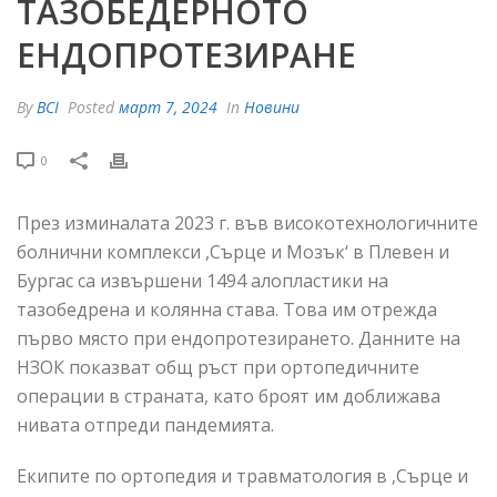
ТАЗОБЕДЕРНОТО
ЕНДОПРОТЕЗИРАНЕ
By
BCI
Posted
март 7, 2024
In
Новини
0
През изминалата 2023 г. във високотехнологичните
болнични комплекси ,Сърце и Мозък‘ в Плевен и
Бургас са извършени 1494 алопластики на
тазобедрена и колянна става. Това им отрежда
първо място при ендопротезирането. Данните на
НЗОК показват общ ръст при ортопедичните
операции в страната, като броят им доближава
нивата отпреди пандемията.
Екипите по ортопедия и травматология в ‚Сърце и