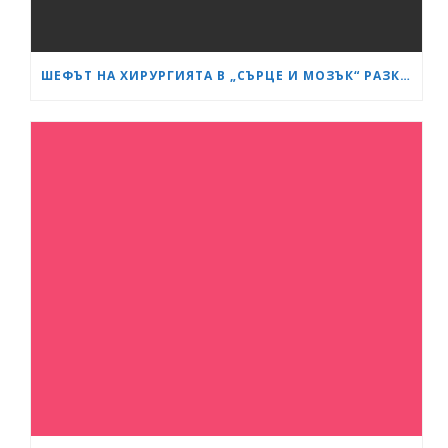
ШЕФЪТ НА ХИРУРГИЯТА В „СЪРЦЕ И МОЗЪК“ РАЗКРИ КАК СА ИЗТРЪГНАЛИ ОТ СМЪРТТА ОЦЕЛЕЛИЯ ОТ КАСАПНИЦАТА НА „ТРАКИЯ“