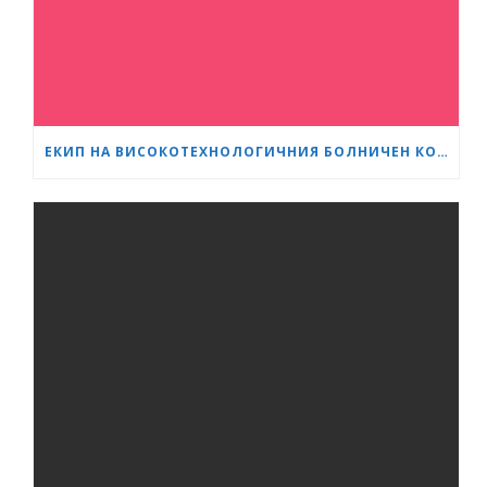
ЕКИП НА ВИСОКОТЕХНОЛОГИЧНИЯ БОЛНИЧЕН КОМПЛЕКС „СЪРЦЕ И МОЗЪК“ – ПЛЕВЕН ИЗВЪРШИ ЕДНА ОТ НАЙ-СЛОЖНИТЕ ОПЕРАЦИИ В ОНКОЛОГИЧНАТА ХИРУРГИЯ