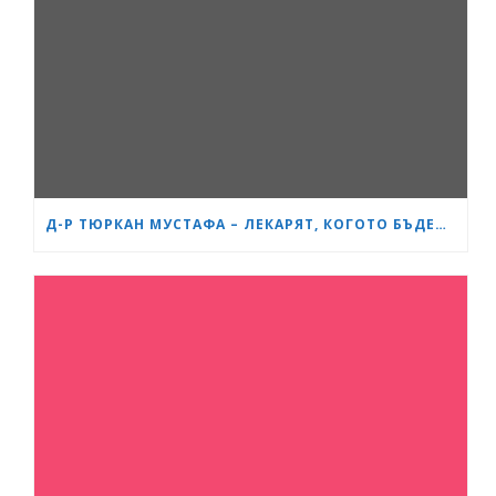
Д-Р ТЮРКАН МУСТАФА – ЛЕКАРЯТ, КОГОТО БЪДЕЩИТЕ МАЙКИ В БУРГАС ЧЕСТО ПРЕПОРЪЧВАТ ЕДНА НА ДРУГА