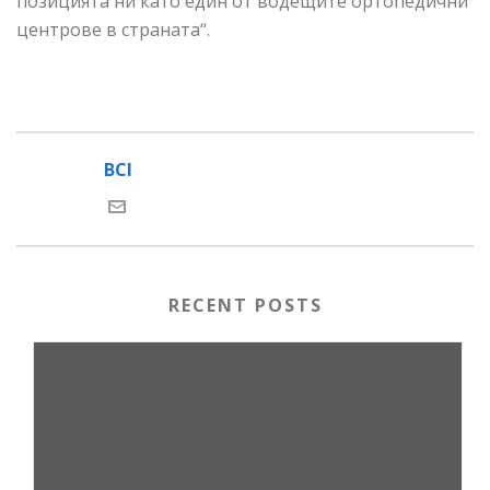
позицията ни като един от водещите ортопедични
центрове в страната“.
BCI
RECENT POSTS