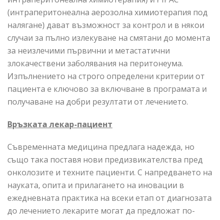
(интраперитонеална аерозолна химиотерапия под
налягане) дават възможност за контрол и в някои
случаи за пълно излекуване на смятани до момента
за неизлечими първични и метастатични
злокачествени заболявания на перитонеума.
Изпълнението на строго определени критерии от
пациента е ключово за включване в програмата и
получаване на добри резултати от лечението.
Връзката лекар-пациент
Съвременната медицина предлага надежда, но
също така поставя нови предизвикателства пред
онколозите и техните пациенти. С напредването на
науката, опита и прилагането на иновации в
ежедневната практика на всеки етап от диагнозата
до лечението лекарите могат да предложат по-