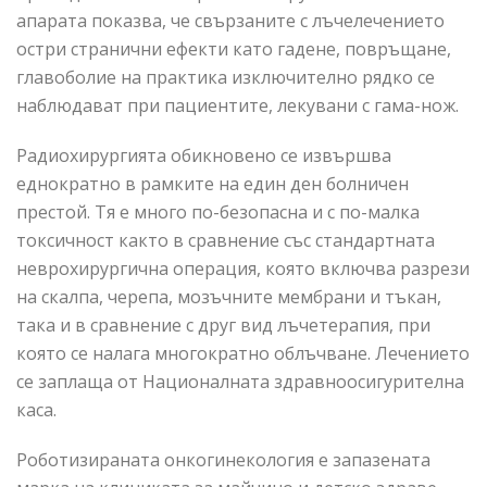
апарата показва, че свързаните с лъчелечението
остри странични ефекти като гадене, повръщане,
главоболие на практика изключително рядко се
наблюдават при пациентите, лекувани с гама-нож.
Радиохирургията обикновено се извършва
еднократно в рамките на един ден болничен
престой. Тя е много по-безопасна и с по-малка
токсичност както в сравнение със стандартната
неврохирургична операция, която включва разрези
на скалпа, черепа, мозъчните мембрани и тъкан,
така и в сравнение с друг вид лъчетерапия, при
която се налага многократно облъчване. Лечението
се заплаща от Националната здравноосигурителна
каса.
Роботизираната онкогинекология е запазената