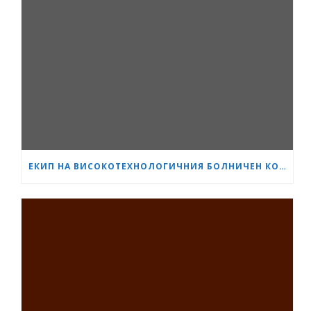
ЕКИП НА ВИСОКОТЕХНОЛОГИЧНИЯ БОЛНИЧЕН КОМПЛЕКС „СЪРЦЕ И МОЗЪК“ – ПЛЕВЕН ИЗВЪРШИ ЕДНА ОТ НАЙ-СЛОЖНИТЕ ОПЕРАЦИИ В ОНКОЛОГИЧНАТА ХИРУРГИЯ