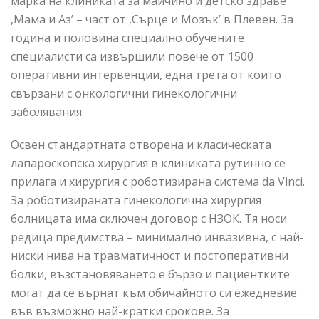
марка на клиниката за майчино и детско здраве
,Мама и Аз’ – част от ,Сърце и Мозък’ в Плевен. За
година и половина специално обучените
специалисти са извършили повече от 1500
оперативни интервенции, една трета от които
свързани с онкологични гинекологични
заболявания.
Освен стандартната отворена и класическата
лапароскопска хирургия в клиниката рутинно се
прилага и хирургия с роботизирана система da Vinci.
За роботизираната гинекологична хирургия
болницата има сключен договор с НЗОК. Тя носи
редица предимства – минимално инвазивна, с най-
ниски нива на травматичност и постоперативни
болки, възстановяването е бързо и пациентките
могат да се върнат към обичайното си ежедневие
във възможно най-кратки срокове. За