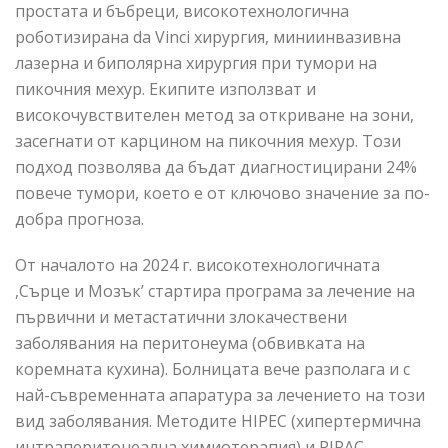
простата и бъбреци, високотехнологична
роботизирана da Vinci хирургия, миниинвазивна
лазерна и биполярна хирургия при тумори на
пикочния мехур. Eкипите използват и
високочувствителен метод за откриване на зони,
засегнати от карцином на пикочния мехур. Този
подход позволява да бъдат диагностицирани 24%
повече тумори, което е от ключово значение за по-
добра прогноза.
От началото на 2024 г. високотехнологичната
,Сърце и Мозък’ стартира програма за лечение на
първични и метастатични злокачествени
заболявания на перитонеума (обвивката на
коремната кухина). Болницата вече разполага и с
най-съвременната апаратура за лечението на този
вид заболявания. Методите HIPEC (хипертермична
интраперитонеална химиотерапия) и PIPAC