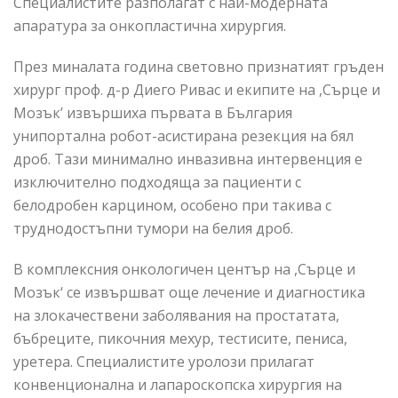
Специалистите разполагат с най-модерната
апаратура за онкопластична хирургия.
През миналата година световно признатият гръден
хирург проф. д-р Диего Ривас и екипите на ,Сърце и
Мозък’ извършиха първата в България
унипортална робот-асистирана резекция на бял
дроб. Тази минимално инвазивна интервенция е
изключително подходяща за пациенти с
белодробен карцином, особено при такива с
труднодостъпни тумори на белия дроб.
В комплексния онкологичен център на ,Сърце и
Мозък‘ се извършват още лечение и диагностика
на злокачествени заболявания на простатата,
бъбреците, пикочния мехур, тестисите, пениса,
уретера. Специалистите уролози прилагат
конвенционална и лапароскопска хирургия на