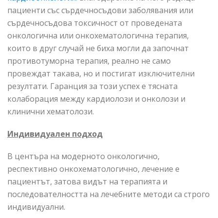
пациенти със сърдечносъдови заболявания или
сърдечносъдова токсичност от проведената
онкологична или онкохематологична терапия,
които в друг случай не биха могли да започнат
противотуморна терапия, реално не само
провеждат такава, но и постигат изключителни
резултати. Гаранция за този успех е тясната
колаборация между кардиолози и онколози и
клинични хематолози.
Индивидуален подход
В центъра на модерното онкологично,
респективно онкохематологично, лечение е
пациентът, затова видът на терапията и
последователността на лечебните методи са строго
индивидуални.