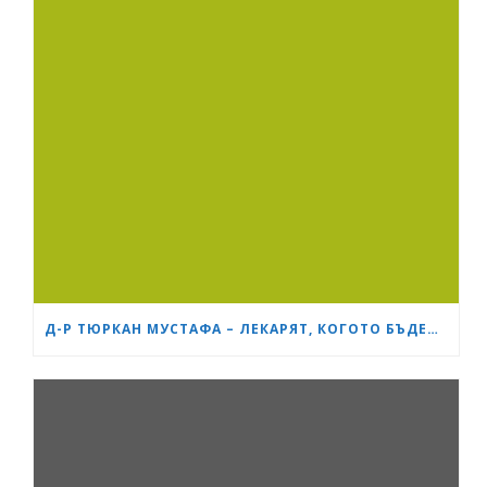
Д-Р ТЮРКАН МУСТАФА – ЛЕКАРЯТ, КОГОТО БЪДЕЩИТЕ МАЙКИ В БУРГАС ЧЕСТО ПРЕПОРЪЧВАТ ЕДНА НА ДРУГА