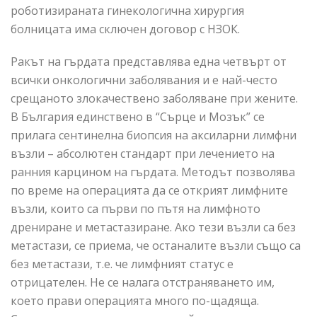
роботизираната гинекологична хирургия
болницата има сключен договор с НЗОК.
Ракът на гърдата представлява една четвърт от
всички онкологични заболявания и е най-често
срещаното злокачествено заболяване при жените.
В България единствено в “Сърце и Мозък” се
прилага сентинелна биопсия на аксиларни лимфни
възли – абсолютен стандарт при лечението на
ранния карцином на гърдата. Методът позволява
по време на операцията да се открият лимфните
възли, които са първи по пътя на лимфното
дрениране и метастазиране. Ако тези възли са без
метастази, се приема, че останалите възли също са
без метастази, т.е. че лимфният статус е
отрицателен. Не се налага отстраняването им,
което прави операцията много по-щадяща.