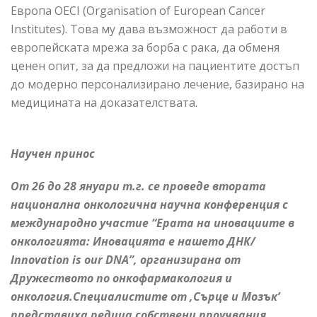
Европа OECI (Organisation of European Cancer
Institutes). Това му дава възможност да работи в
европейската мрежа за борба с рака, да обменя
ценен опит, за да предложи на пациентите достъп
до модерно персонализирано лечение, базирано на
медицината на доказателствата.
Научен принос
От 26 до 28 януари т.г. се проведе втората
национална онкологична научна конференция с
международно участие “Ерата на иновациите в
онкологията: Иновацията е нашето ДНК/
Innovation is our DNA”, организирана от
Дружеството по онкофармакология и
онкология.Специалистите от ,Сърце и Мозък’
представиха редица собствени проучвания,