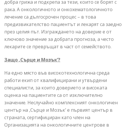
добра грижа и подкрепа за тези, които се борят с
рака. А онкологичното и онкохематологичното
лечение са дългосрочен процес – в това
предизвикателство пациентът и лекарят са заедно
през целия път. Изграждането на доверие е от
ключово значение за добрата прогноза, а често
лекарите се превръщат в част от семейството.
Защо ,Сърце и Мозък’?
На едно място във високотехнологична среда
работи екип от квалифицирани и утвърдени
специалисти, за които доверието и високата
оценка на пациентите са от изключително
значение. Неслучайно комплексният онкологичен
център на ,Сърце и Мозък’ е първият център в
страната, сертифициран като член на
Организацията на онкологичните центрове в