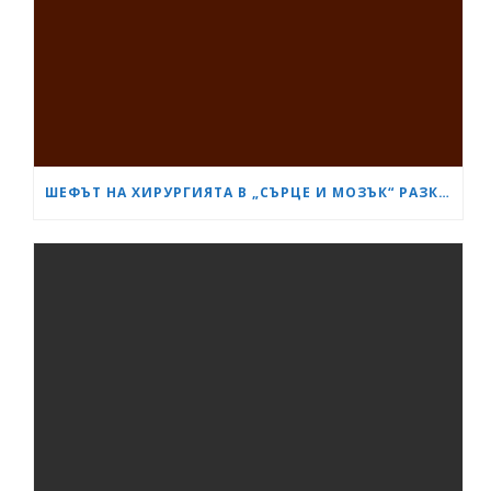
ШЕФЪТ НА ХИРУРГИЯТА В „СЪРЦЕ И МОЗЪК“ РАЗКРИ КАК СА ИЗТРЪГНАЛИ ОТ СМЪРТТА ОЦЕЛЕЛИЯ ОТ КАСАПНИЦАТА НА „ТРАКИЯ“