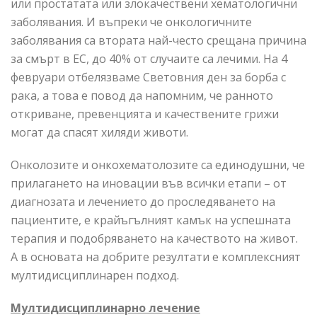
или простатата или злокачествени хематологични
заболявания. И въпреки че онкологичните
заболявания са втората най-често срещана причина
за смърт в ЕС, до 40% от случаите са лечими. На 4
февруари отбелязваме Световния ден за борба с
рака, а това е повод да напомним, че ранното
откриване, превенцията и качествените грижи
могат да спасят хиляди животи.
Онколозите и онкохематолозите са единодушни, че
прилагането на иновации във всички етапи – от
диагнозата и лечението до проследяването на
пациентите, е крайъгълният камък на успешната
терапия и подобряването на качеството на живот.
А в основата на добрите резултати е комплексният
мултидисциплинарен подход.
Мултидисциплинарно лечение