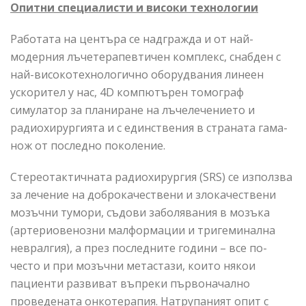
Опитни специалисти и високи технологии
Работата на центъра се надгражда и от най-
модерния лъчетерапевтичен комплекс, снабден с
най-високотехнологично оборудвания линеен
ускорител у нас, 4D компютърен томограф
симулатор за планиране на лъчелечението и
радиохирургията и с единствения в страната гама-
нож от последно поколение.
Стереотактичната радиохирургия (SRS) се използва
за лечение на доброкачествени и злокачествени
мозъчни тумори, съдови заболявания в мозъка
(артериовенозни малформации и тригеминална
невралгия), а през последните години – все по-
често и при мозъчни метастази, които някои
пациенти развиват въпреки първоначално
проведената онкотерапия. Натрупаният опит с