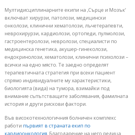
Мултидисциплинарните екипи на ,Сърце и Мозък‘
включват хирурзи, патолози, медицински
онколози, клинични хематолози, лъчетерапевти,
неврохирурзи, кардиолози, ортопеди, пулмолози,
гастроентеролози, невролози, специалисти по
медицинска генетика, акушер-гинеколози,
ендокринолози, хематолози, клинични психолози –
всички на едно място. Те заедно определят
терапевтичната стратегия при всеки пациент
спрямо индивидуалните му характеристики,
биологията (вида) на тумора, взимайки под
внимание съпътстващите заболявания, фамилната
история и други рискови фактори.
Във високотехнологичния болничен комплекс
работи
първият в страната екип по
кардиоонкология
. Благодарение на него редица