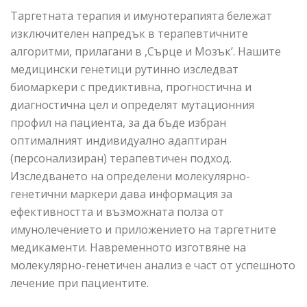
Таргетната терапия и имунотерапията бележат
изключителен напредък в терапевтичните
алгоритми, прилагани в ,Сърце и Мозък’. Нашите
медицински генетици рутинно изследват
биомаркери с предиктивна, прогностична и
диагностична цел и определят мутационния
профил на пациента, за да бъде избран
оптималният индивидуално адаптиран
(персонализиран) терапевтичен подход.
Изследването на определени молекулярно-
генетични маркери дава информация за
ефективността и възможната полза от
имунолечението и приложението на таргетните
медикаменти. Навременното изготвяне на
молекулярно-генетичен анализ е част от успешното
лечение при пациентите.