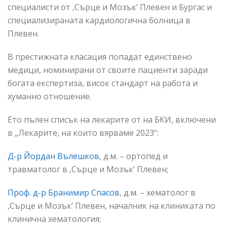
специалисти от ,Сърце и Мозък‘ Плевен и Бургас и
специализираната кардиологична болница в
Плевен.
В престижната класация попадат единствено
медици, номинирани от своите пациенти заради
богата експертиза, висок стандарт на работа и
хуманно отношение.
Ето пълен списък на лекарите от на БКИ, включени
в „Лекарите, на които вярваме 2023“:
Д-р Йордан Вълешков
, д.м. – ортопед и
травматолог в ,Сърце и Мозък’ Плевен;
Проф. д-р Бранимир Спасов
, д.м. – хематолог в
,Сърце и Мозък’ Плевен, началник на клиниката по
клинична хематология;