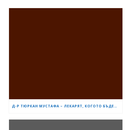
Д-Р ТЮРКАН МУСТАФА – ЛЕКАРЯТ, КОГОТО БЪДЕЩИТЕ МАЙКИ В БУРГАС ЧЕСТО ПРЕПОРЪЧВАТ ЕДНА НА ДРУГА