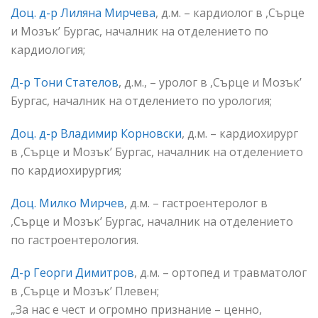
Доц. д-р Лиляна Мирчева
, д.м. – кардиолог в ,Сърце
и Мозък’ Бургас, началник на отделението по
кардиология;
Д-р Тони Стателов
, д.м., – уролог в ,Сърце и Мозък’
Бургас, началник на отделението по урология;
Доц. д-р Владимир Корновски
, д.м. – кардиохирург
в ,Сърце и Мозък’ Бургас, началник на отделението
по кардиохирургия;
Доц. Милко Мирчев
, д.м. – гастроентеролог в
,Сърце и Мозък’ Бургас, началник на отделението
по гастроентерология.
Д-р Георги Димитров
, д.м. – ортопед и травматолог
в ,Сърце и Мозък’ Плевен;
„За нас е чест и огромно признание – ценно,