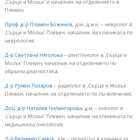
,Сърце и Мозък’ и началник на отделението в
Плевен;
Проф. д-р Пламен Божинов
, д.м., д.м.н. – невролог в
,Сърце и Мозък’ Плевен, началник на клиниката по
неврология;
Д-р Светлана Няголова
– рентгенолог в ,Сърце и
Мозък’ Плевен, началник на отделението по
образна диагностика;
Д-р Румен Лазаров
– радиолог в ,Сърце и Мозък’
Плевен, началник на отделението по лъчелечение;
Доц. д-р Наталия Чилингирова
, д.м. – онколог в
,Сърце и Мозък’ Плевен, началник на клиниката по
медицинска онкология;
Д-р Велимир Симов
, д.м. – педиатър в клиника за