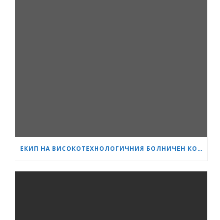
ЕКИП НА ВИСОКОТЕХНОЛОГИЧНИЯ БОЛНИЧЕН КОМПЛЕКС „СЪРЦЕ И МОЗЪК“ – ПЛЕВЕН ИЗВЪРШИ ЕДНА ОТ НАЙ-СЛОЖНИТЕ ОПЕРАЦИИ В ОНКОЛОГИЧНАТА ХИРУРГИЯ