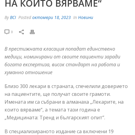
НА КОИТО ВЯРВАМЕ“
By
BCI
Posted
октомври 18, 2023
In
Новини
0
В престижната класация попадат единствено
медици, номинирани от своите пациенти заради
богата експертиза, висок стандарт на работа и
хуманно отношение
Близо 300 лекари в страната, спечелили доверието
на пациентите, ще получат своите грамоти.
Имената им са събрани в алманаха „Лекарите, на
които вярваме“, а темата тази година е
„Медицината: Тренд и българският опит”.
В специализираното издание са включени 19