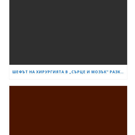
ШЕФЪТ НА ХИРУРГИЯТА В „СЪРЦЕ И МОЗЪК“ РАЗКРИ КАК СА ИЗТРЪГНАЛИ ОТ СМЪРТТА ОЦЕЛЕЛИЯ ОТ КАСАПНИЦАТА НА „ТРАКИЯ“