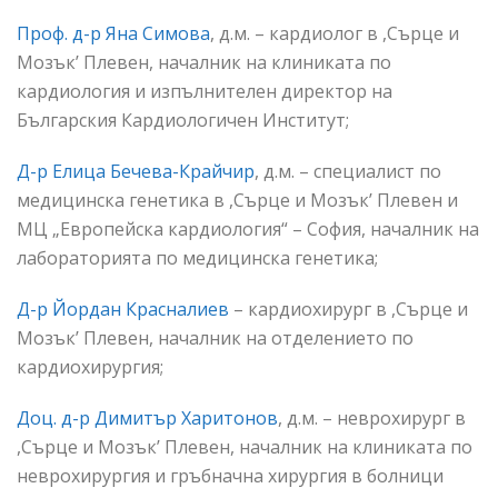
Проф. д-р Яна Симова
, д.м. – кардиолог в ,Сърце и
Мозък’ Плевен, началник на клиниката по
кардиология и изпълнителен директор на
Българския Кардиологичен Институт;
Д-р Елица Бечева-Крайчир
, д.м. – специалист по
медицинска генетика в ,Сърце и Мозък’ Плевен и
МЦ „Европейска кардиология“ – София, началник на
лабораторията по медицинска генетика;
Д-р Йордан Красналиев
– кардиохирург в ,Сърце и
Мозък’ Плевен, началник на отделението по
кардиохирургия;
Доц. д-р Димитър Харитонов
, д.м. – неврохирург в
,Сърце и Мозък’ Плевен, началник на клиниката по
неврохирургия и гръбначна хирургия в болници