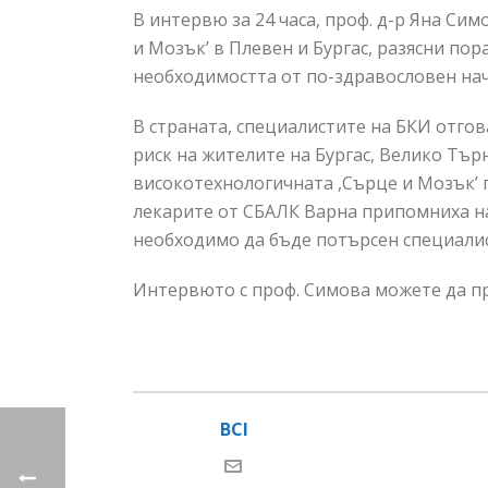
В интервю за 24 часа, проф. д-р Яна Си
и Мозък’ в Плевен и Бургас, разясни по
необходимостта от по-здравословен нач
В страната, специалистите на БКИ отго
риск на жителите на Бургас, Велико Тъ
високотехнологичната ,Сърце и Мозък’ 
лекарите от СБАЛК Варна припомниха н
необходимо да бъде потърсен специали
Интервюто с проф. Симова можете да п
BCI