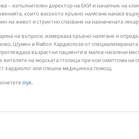
мова – изпълнителен директор на БКИ и началник на кл
раженията, които високото кръвно налягане нанася върх
ин на живот и стриктно спазване на назначената лекар
варяха на въпроси, измерваха кръвно налягане и опре
рново, Шумен и Ямбол. Кардиолози от специализираната
преглеждаха възрастни пациенти в малки населени мест
а жителите на морската столица при кои симптоми на 
ст кардиолог или спешна медицинска помощ.
рочетете
тук
.