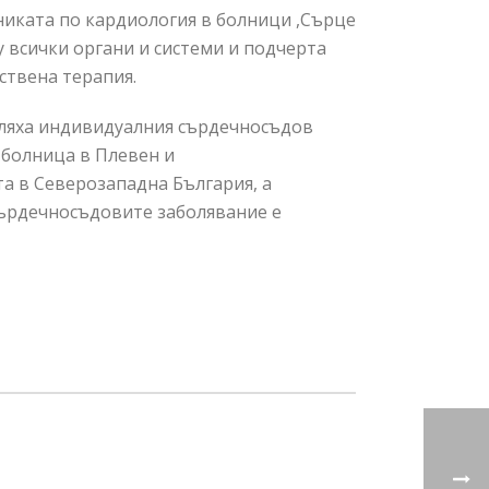
иниката по кардиология в болници ,Сърце
у всички органи и системи и подчерта
ствена терапия.
деляха индивидуалния сърдечносъдов
 болница в Плевен и
а в Северозападна България, а
сърдечносъдовите заболявание е