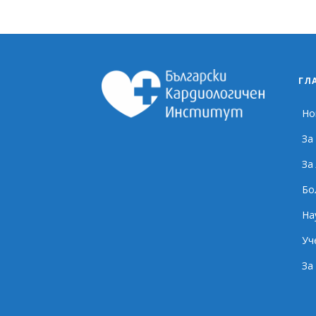
ГЛ
Но
За
За
Бо
На
Уч
За