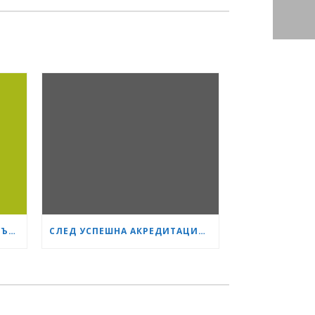
ШЕФЪТ НА ХИРУРГИЯТА В „СЪРЦЕ И МОЗЪК“ РАЗКРИ КАК СА ИЗТРЪГНАЛИ ОТ СМЪРТТА ОЦЕЛЕЛИЯ ОТ КАСАПНИЦАТА НА „ТРАКИЯ“
СЛЕД УСПЕШНА АКРЕДИТАЦИЯ БОЛНИЦА „СЪРЦЕ И МОЗЪК“ СТАНА GESEA DIPLOMA CENTER