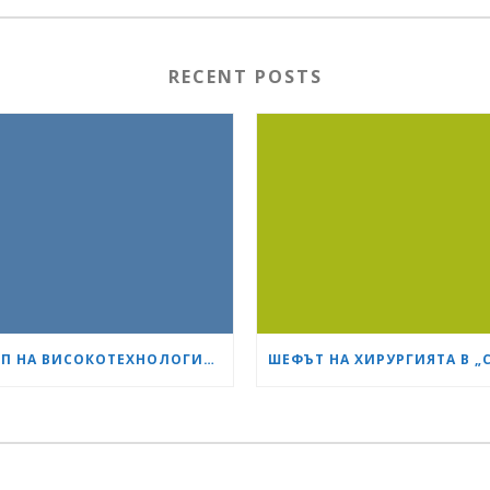
RECENT POSTS
ЕКИП НА ВИСОКОТЕХНОЛОГИЧНИЯ БОЛНИЧЕН КОМПЛЕКС „СЪРЦЕ И МОЗЪК“ – ПЛЕВЕН ИЗВЪРШИ ЕДНА ОТ НАЙ-СЛОЖНИТЕ ОПЕРАЦИИ В ОНКОЛОГИЧНАТА ХИРУРГИЯ