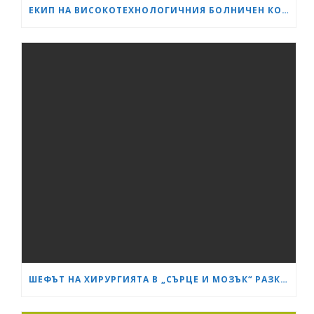
ЕКИП НА ВИСОКОТЕХНОЛОГИЧНИЯ БОЛНИЧЕН КОМПЛЕКС „СЪРЦЕ И МОЗЪК“ – ПЛЕВЕН ИЗВЪРШИ ЕДНА ОТ НАЙ-СЛОЖНИТЕ ОПЕРАЦИИ В ОНКОЛОГИЧНАТА ХИРУРГИЯ
ШЕФЪТ НА ХИРУРГИЯТА В „СЪРЦЕ И МОЗЪК“ РАЗКРИ КАК СА ИЗТРЪГНАЛИ ОТ СМЪРТТА ОЦЕЛЕЛИЯ ОТ КАСАПНИЦАТА НА „ТРАКИЯ“