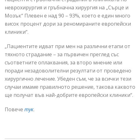
неврохирургия и гръбначна хирургия на „Сърце и
Мозък“ Плевен е над 90 – 93%, което е един много
висок процент дори за реномираните европейски
клиники“.
„Пациентите идват при мен на различни етапи от
тяхното страдание – за първичен преглед със
съответните оплаквания, за второ мнение или
поради незадоволителни резултати от проведено
хирургично лечение. Убеден съм, че за всички тези
случаи имаме правилното решение, такова каквото
ще получат във най-добрите европейски клиники“.
Повече
тук
.