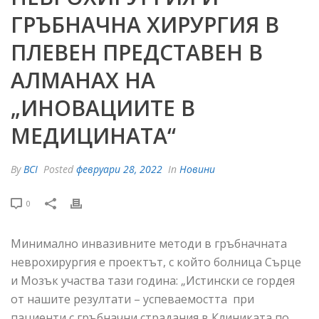
ГРЪБНАЧНА ХИРУРГИЯ В
ПЛЕВЕН ПРЕДСТАВЕН В
АЛМАНАХ НА
„ИНОВАЦИИТЕ В
МЕДИЦИНАТА“
By
BCI
Posted
февруари 28, 2022
In
Новини
0
Минимално инвазивните методи в гръбначната
неврохирургия е проектът, с който болница Сърце
и Мозък участва тази година: „Истински се гордея
от нашите резултати – успеваемостта при
пациенти с гръбначни страдания в Клиниката по