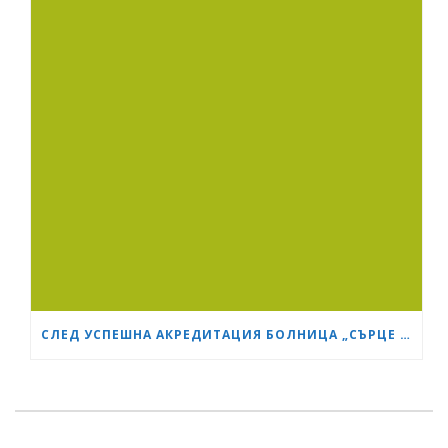
СЛЕД УСПЕШНА АКРЕДИТАЦИЯ БОЛНИЦА „СЪРЦЕ И МОЗЪК“ СТАНА GESEA DIPLOMA CENTER