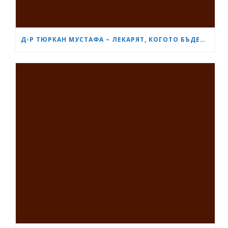
Д-Р ТЮРКАН МУСТАФА – ЛЕКАРЯТ, КОГОТО БЪДЕЩИТЕ МАЙКИ В БУРГАС ЧЕСТО ПРЕПОРЪЧВАТ ЕДНА НА ДРУГА