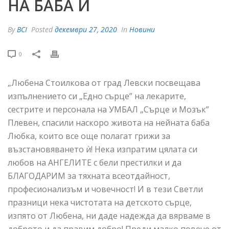
НА БАБА Ѝ
By
BCI
Posted
декември 27, 2020
In
Новини
0
„Любена Стоилкова от град Левски посвещава
изпълнението си „Едно сърце” на лекарите,
сестрите и персонала на УМБАЛ „Сърце и Мозък”
Плевен, спасили наскоро живота на нейната баба
Любка, които все още полагат грижи за
възстановяването
ѝ
! Нека изпратим цялата си
любов на АНГЕЛИТЕ с бели престилки и да
БЛАГОДАРИМ за тяхната всеотдайност,
професионализъм и човечност! И в тези Светли
празници нека чистотата на детското сърце,
изпято от Любена, ни даде надежда да вярваме в