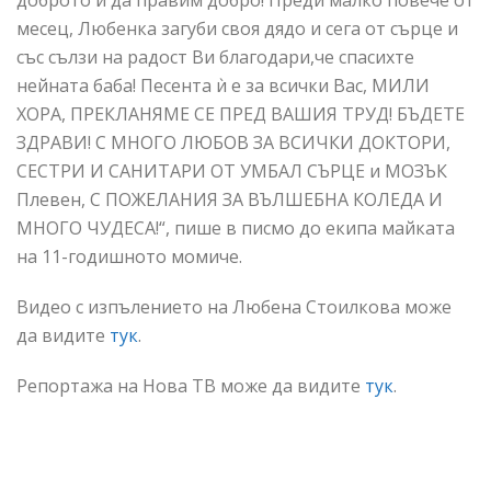
доброто и да правим добро! Преди малко повече от
месец, Любенка загуби своя дядо и сега от сърце и
със сълзи на радост Ви благодари,че спасихте
нейната баба! Песента
ѝ
е за всички Вас, МИЛИ
ХОРА, ПРЕКЛАНЯМЕ СЕ ПРЕД ВАШИЯ ТРУД! БЪДЕТЕ
ЗДРАВИ! С МНОГО ЛЮБОВ ЗА ВСИЧКИ ДОКТОРИ,
СЕСТРИ И САНИТАРИ ОТ УМБАЛ СЪРЦЕ и МОЗЪК
Плевен, С ПОЖЕЛАНИЯ ЗА ВЪЛШЕБНА КОЛЕДА И
МНОГО ЧУДЕСА!“, пише в писмо до екипа майката
на 11-годишното момиче.
Видео с изпълението на Любена Стоилкова може
да видите
тук
.
Репортажа на Нова ТВ може да видите
тук
.