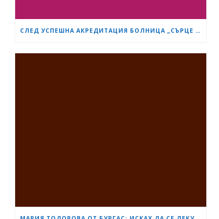
СЛЕД УСПЕШНА АКРЕДИТАЦИЯ БОЛНИЦА „СЪРЦЕ И МОЗЪК“ СТАНА GESEA DIPLOMA CENTER
МАРИЯ ТОДОРОВА ОТ БУРГАС: ИСКАХ ДА СЕ ЛЕКУВАМ ПРИ ЛЕКАРЯ, НА КОГОТО ВЯРВАМ, НО АДМИНИСТРАТИВНО ЗАБАВЯНЕ НЕ МИ ПОЗВОЛИ