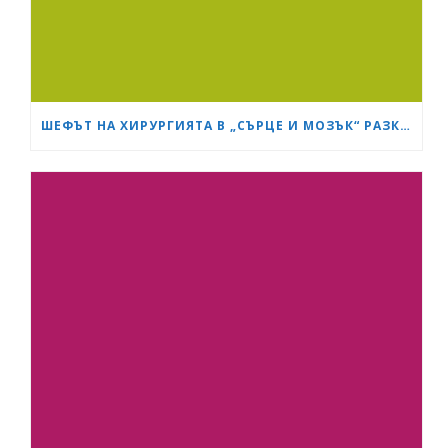
ШЕФЪТ НА ХИРУРГИЯТА В „СЪРЦЕ И МОЗЪК“ РАЗКРИ КАК СА ИЗТРЪГНАЛИ ОТ СМЪРТТА ОЦЕЛЕЛИЯ ОТ КАСАПНИЦАТА НА „ТРАКИЯ“