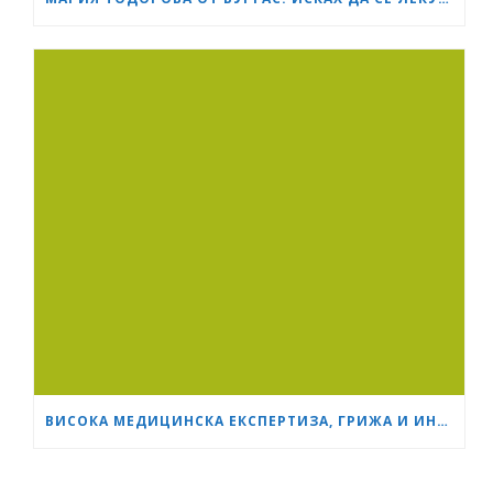
ВИСОКА МЕДИЦИНСКА ЕКСПЕРТИЗА, ГРИЖА И ИНОВАЦИИ – ,МАМА И АЗ’ ОТБЕЛЯЗВА СВОЯТА ТРЕТА ГОДИШНИНА