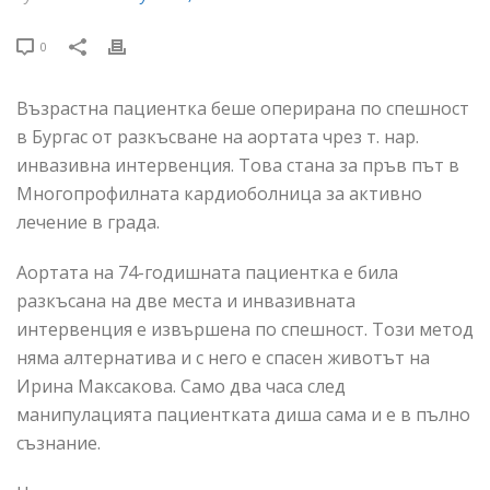
0
Възрастна пациентка беше оперирана по спешност
в Бургас от разкъсване на аортата чрез т. нар.
инвазивна интервенция. Това стана за пръв път в
Многопрофилната кардиоболница за активно
лечение в града.
Аортата на 74-годишната пациентка е била
разкъсана на две места и инвазивната
интервенция е извършена по спешност. Този метод
няма алтернатива и с него е спасен животът на
Ирина Максакова. Само два часа след
манипулацията пациентката диша сама и е в пълно
съзнание.