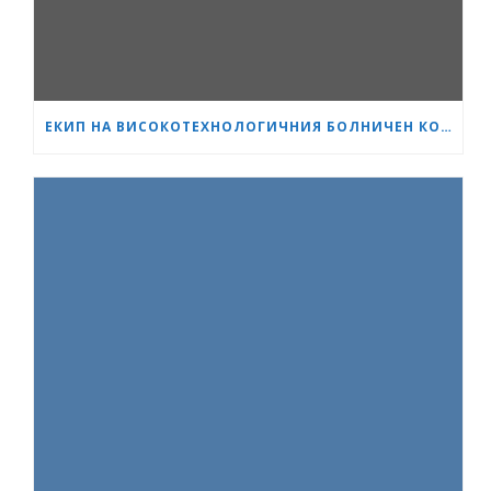
ЕКИП НА ВИСОКОТЕХНОЛОГИЧНИЯ БОЛНИЧЕН КОМПЛЕКС „СЪРЦЕ И МОЗЪК“ – ПЛЕВЕН ИЗВЪРШИ ЕДНА ОТ НАЙ-СЛОЖНИТЕ ОПЕРАЦИИ В ОНКОЛОГИЧНАТА ХИРУРГИЯ