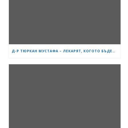
Д-Р ТЮРКАН МУСТАФА – ЛЕКАРЯТ, КОГОТО БЪДЕЩИТЕ МАЙКИ В БУРГАС ЧЕСТО ПРЕПОРЪЧВАТ ЕДНА НА ДРУГА