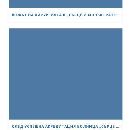
ШЕФЪТ НА ХИРУРГИЯТА В „СЪРЦЕ И МОЗЪК“ РАЗКРИ КАК СА ИЗТРЪГНАЛИ ОТ СМЪРТТА ОЦЕЛЕЛИЯ ОТ КАСАПНИЦАТА НА „ТРАКИЯ“
СЛЕД УСПЕШНА АКРЕДИТАЦИЯ БОЛНИЦА „СЪРЦЕ И МОЗЪК“ СТАНА GESEA DIPLOMA CENTER