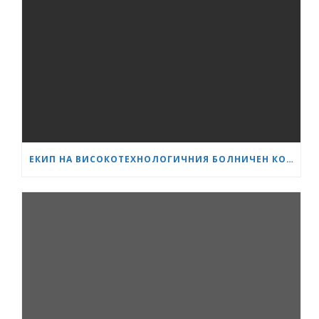
ЕКИП НА ВИСОКОТЕХНОЛОГИЧНИЯ БОЛНИЧЕН КОМПЛЕКС „СЪРЦЕ И МОЗЪК“ – ПЛЕВЕН ИЗВЪРШИ ЕДНА ОТ НАЙ-СЛОЖНИТЕ ОПЕРАЦИИ В ОНКОЛОГИЧНАТА ХИРУРГИЯ