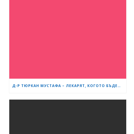
Д-Р ТЮРКАН МУСТАФА – ЛЕКАРЯТ, КОГОТО БЪДЕЩИТЕ МАЙКИ В БУРГАС ЧЕСТО ПРЕПОРЪЧВАТ ЕДНА НА ДРУГА