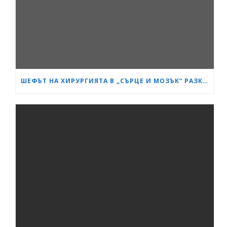
ШЕФЪТ НА ХИРУРГИЯТА В „СЪРЦЕ И МОЗЪК“ РАЗКРИ КАК СА ИЗТРЪГНАЛИ ОТ СМЪРТТА ОЦЕЛЕЛИЯ ОТ КАСАПНИЦАТА НА „ТРАКИЯ“