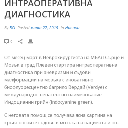
ИНТРАОПЕРАТИВНА
ДИАГНОСТИКА
By
BCI
Posted
март 27, 2019
In
Новини
0
От месец март в Неврохирургията на МБАЛ Сърце и
Мозък в град Плевен стартира интраоперативна
диагностика при аневризми и съдови
малформации на мозъка с иновативно
биофлуоресцентно багрило Вердай (Verdye) с
международно непатентно наименование
Индоцианин грийн (indocyanine green).
С неговата помощ се получава ясна картина на
кръвоносните съдове в мозъка на пациента и по-