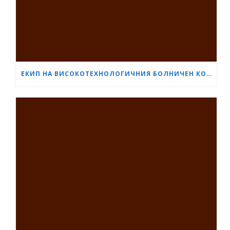
ЕКИП НА ВИСОКОТЕХНОЛОГИЧНИЯ БОЛНИЧЕН КОМПЛЕКС „СЪРЦЕ И МОЗЪК“ – ПЛЕВЕН ИЗВЪРШИ ЕДНА ОТ НАЙ-СЛОЖНИТЕ ОПЕРАЦИИ В ОНКОЛОГИЧНАТА ХИРУРГИЯ