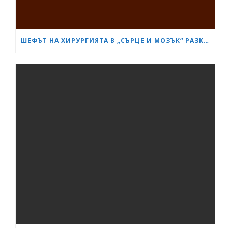
ШЕФЪТ НА ХИРУРГИЯТА В „СЪРЦЕ И МОЗЪК“ РАЗКРИ КАК СА ИЗТРЪГНАЛИ ОТ СМЪРТТА ОЦЕЛЕЛИЯ ОТ КАСАПНИЦАТА НА „ТРАКИЯ“