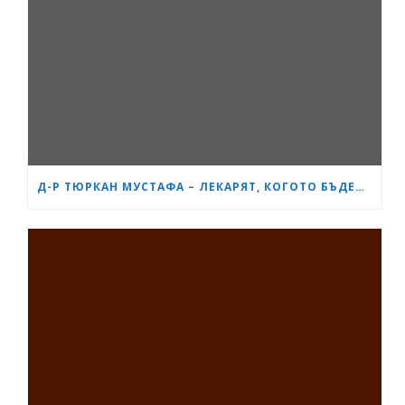
Д-Р ТЮРКАН МУСТАФА – ЛЕКАРЯТ, КОГОТО БЪДЕЩИТЕ МАЙКИ В БУРГАС ЧЕСТО ПРЕПОРЪЧВАТ ЕДНА НА ДРУГА