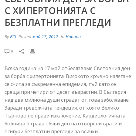
С ХИПЕРТОНИЯТА С
БЕЗПЛАТНИ ПРЕГЛЕДИ
By
BCI
Posted
май 17, 2017
In
Новини
0
Всяка година на 17 май отбелязваме Световния ден
за борба с хипертонията. Високото кръвно налягане
се счита за съвременна епидемия, тъй като се
среща при четири от десет възрастни. В България
над два милиона души страдат от това заболяване.
Заради тревожната тендеция, от която Велико
Търново не прави изключение, Кардиологичната
болница в града обяви ден на отворени врати и
осигури безплатни прегледи за всички.