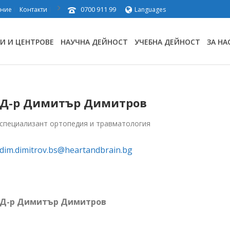
0700 911 99
ение
Контакти
Languages
И И ЦЕНТРОВЕ
НАУЧНА ДЕЙНОСТ
УЧЕБНА ДЕЙНОСТ
ЗА НА
Д-р Димитър Димитров
специализант ортопедия и травматология
dim.dimitrov.bs@heartandbrain.bg
Д-р Димитър Димитров