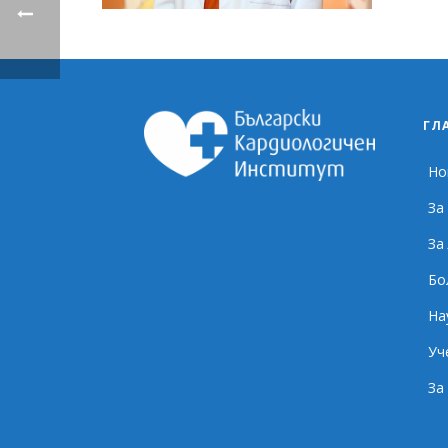
ГЛ
Но
За
За
Бо
На
Уч
За