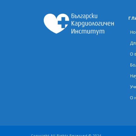
ГЛ
Но
Дл
О 
Бо
На
Уч
О 
Copyright All Rights Reserved © 2024