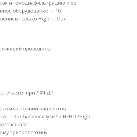
 так и гемодиафильтрацию и ее
енное оборудование — 10
енением только High — Flux
воляющий проводить
остигается при ЛФГД /
ском состоянии пациентов.
 — flux haemodialysis/ и HFHD /High
ного канала.
ому эритропоэтину.