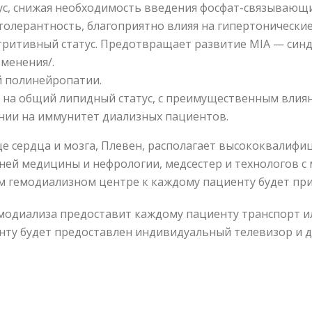
с, снижая необходимость введения фосфат-связывающи
олерантность, благоприятно влияя на гипертонические 
тритивный статус. Предотвращает развитие MIA — син
менения/.
 полинейропатии.
на общий липидный статус, с преимущественным влиян
нии на иммунитет диализных пациентов.
е сердца и мозга, Плевен, располагает высококвалиф
ней медицины и нефрологии, медсестер и технологов с
м гемодиализном центре к каждому пациенту будет при
модиализа предоставит каждому пациенту транспорт ил
ту будет предоставлен индивидуальный телевизор и д