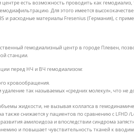
м центре есть возможность проводить как гемодиализ,
емодиафильтрацию. Для этого имеется высококачеств
S и расходные материалы Fresenius (Германия), с прим
ственный гемодиализный центр в городе Плевен, поз
ой станции.
ции перед НЧ и ВЧ гемодиализом:
го кровообращения.
и удаление так называемых «средних молекул», что не д
объемы жидкости, не вызывая коллапса в гемодинамиче
 также снижается у пациентов по сравнению с LFHD /Low
ля развития амилоидоза и впоследствии синдрома запяст
анемию и повышает чувствительность тканей к вводим