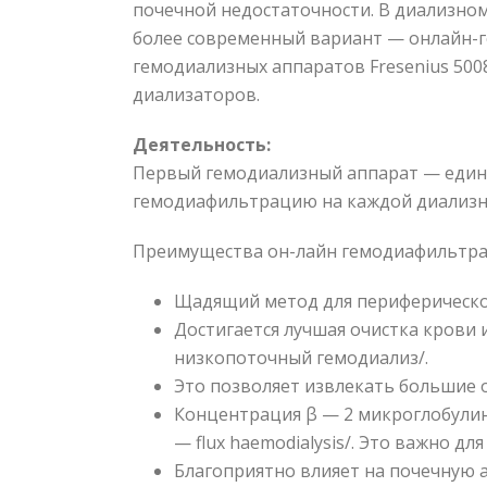
почечной недостаточности. В диализно
более современный вариант — онлайн-г
гемодиализных аппаратов Fresenius 5008
диализаторов.
Деятельность:
Первый гемодиализный аппарат — един
гемодиафильтрацию на каждой диализн
Преимущества он-лайн гемодиафильтра
Щадящий метод для периферическо
Достигается лучшая очистка крови 
низкопоточный гемодиализ/.
Это позволяет извлекать большие 
Концентрация β — 2 микроглобулина
— flux haemodialysis/. Это важно д
Благоприятно влияет на почечную 