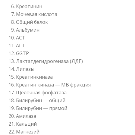
Креатинин
Мочевая кислота
Общий белок
Альбумин
АСТ
ALT
GGTP
Лактатдегидрогеназа (ЛДГ)
Липазы
Креатинкиназа
Креатин киназа — MB фракция.
Щелочная фосфатаза
Билирубин — общий
Билирубин — прямой
Амилаза
Кальций
Магнезий