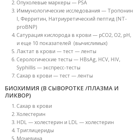
Опухолевые маркеры — PSA
Иммунологические исследования — Тропонин
I, Ферритин, Натриуретический пептид (NT-
proBNP)
Сатурация кислорода в крови — pCO2, O2, pH,
и еще 10 показателей (вычислимых)
Лактат в крови — тест — ленты
Серологические тесты — HBsAg, HCV, HIV,
Syphillis — экспресс-тесты
Сахар в крови — тест — ленты
БИОХИМИЯ (В СЫВОРОТКЕ /ПЛАЗМА И
ЛИКВОР)
Сахар в крови
Холестерин
HDL — холестерин и LDL — холестерин
Триглицериды
Мочевина