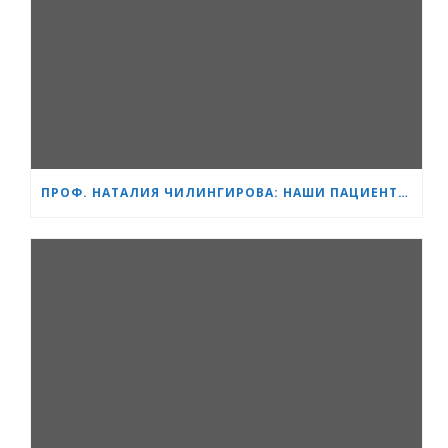
ПРОФ. НАТАЛИЯ ЧИЛИНГИРОВА: НАШИ ПАЦИЕНТЫ — ГЕРОИ, А МЫ ПОМОГАЕМ ИМ СПРАВЛЯТЬСЯ БЫСТРЕЕ И ЛЕГЧЕ