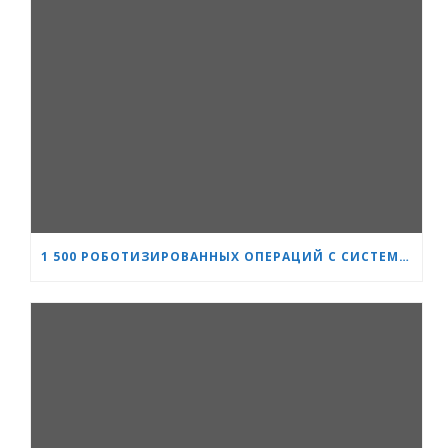
1 500 РОБОТИЗИРОВАННЫХ ОПЕРАЦИЙ С СИСТЕМОЙ DA VINCI: «СЕРДЦЕ И МОЗГ» УКРЕПЛЯЕТ СВОЁ ЛИДЕРСТВО В УРОЛОГИИ