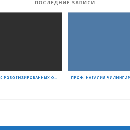
ПОСЛЕДНИЕ ЗАПИСИ
1 500 РОБОТИЗИРОВАННЫХ ОПЕРАЦИЙ С СИСТЕМОЙ DA VINCI: «СЕРДЦЕ И МОЗГ» УКРЕПЛЯЕТ СВОЁ ЛИДЕРСТВО В УРОЛОГИИ