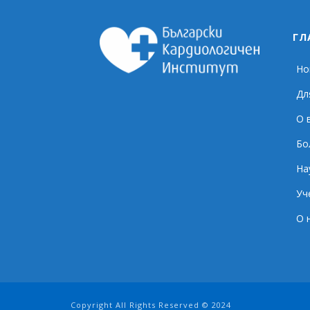
ГЛ
Но
Дл
О 
Бо
На
Уч
О 
Copyright All Rights Reserved © 2024