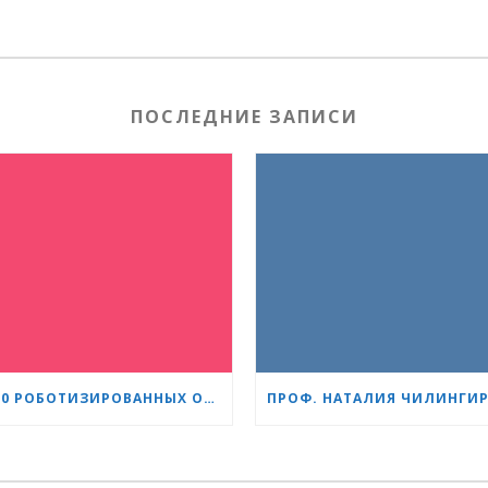
ПОСЛЕДНИЕ ЗАПИСИ
1 500 РОБОТИЗИРОВАННЫХ ОПЕРАЦИЙ С СИСТЕМОЙ DA VINCI: «СЕРДЦЕ И МОЗГ» УКРЕПЛЯЕТ СВОЁ ЛИДЕРСТВО В УРОЛОГИИ