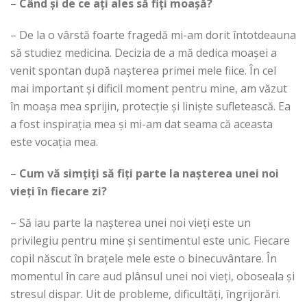
–
Când și de ce ați ales să fiți moașă?
– De la o vârstă foarte fragedă mi-am dorit întotdeauna
să studiez medicina. Decizia de a mă dedica moașei a
venit spontan după nașterea primei mele fiice. În cel
mai important și dificil moment pentru mine, am văzut
în moașa mea sprijin, protecție și liniște sufletească. Ea
a fost inspirația mea și mi-am dat seama că aceasta
este vocația mea.
–
Cum vă simțiți să fiți parte la nașterea unei noi
vieți în fiecare zi?
– Să iau parte la nașterea unei noi vieți este un
privilegiu pentru mine și sentimentul este unic. Fiecare
copil născut în brațele mele este o binecuvântare. În
momentul în care aud plânsul unei noi vieți, oboseala și
stresul dispar. Uit de probleme, dificultăți, îngrijorări.