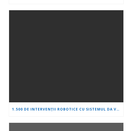
1.500 DE INTERVENȚII ROBOTICE CU SISTEMUL DA VINCI: „INIMĂ ȘI CREIER” ÎȘI CONSOLIDEAZĂ POZIȚIA DE LIDER ÎN UROLOGIE