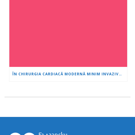
ÎN CHIRURGIA CARDIACĂ MODERNĂ MINIM INVAZIVĂ, VÂRSTA ESTE DOAR UN NUMĂR