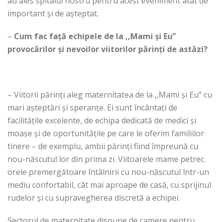
au ales spitalul nostru pentru acest eveniment atât de
important și de așteptat.
–
Cum fac față echipele de la ,,Mami și Еu”
provocărilor și nevoilor viitorilor părinți de astăzi?
– Viitorii părinți aleg maternitatea de la ,,Mami și Eu” cu
mari așteptări și speranțe. Ei sunt încântați de
facilitățile excelente, de echipa dedicată de medici și
moașe și de oportunitățile pe care le oferim familiilor
tinere – de exemplu, ambii părinți fiind împreună cu
nou-născutul lor din prima zi. Viitoarele mame petrec
orele premergătoare întâlnirii cu nou-născutul într-un
mediu confortabil, cât mai aproape de casă, cu sprijinul
rudelor și cu supravegherea discretă a echipei.
Sectorul de maternitate dispune de camere pentru