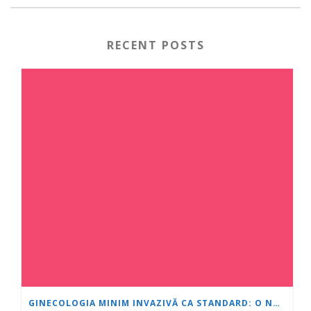
RECENT POSTS
GINECOLOGIA MINIM INVAZIVĂ CA STANDARD: O NOUĂ GENERAȚIE DE SPECIALIȘTI SE FORMEAZĂ LA „INIMĂ ȘI CREIER“