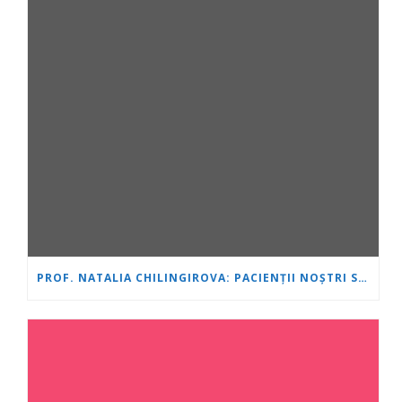
PROF. NATALIA CHILINGIROVA: PACIENȚII NOȘTRI SUNT EROI, IAR NOI ÎI AJUTĂM SĂ FACĂ FAȚĂ MAI RAPID ȘI MAI UȘOR