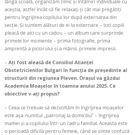
lângă școală, organizăm zilnic și întâlniri individuale cu
aceștia, astfel încât să fie relaxați și cât mai pregătiți
pentru îngrijirea copilului lor după externarea din
secție. Și suntem alături de ei la externare – toți copiii
pleacă de aici cu un cadou – un album care surprinde
primele lor momente – prima fotografie, prima
amprentă a piciorului și a mâinii, primele impresii.
–
Ați fost aleasă de Consiliul Alianței
Obstetricienilor Bulgari în funcția de președinte al
structurii din regiunea Pleven.
Orașul va găzdui
Academia Moașelor în toamna anului 2025. Ce
obiective v-ați propus?
– Ceea ce trebuie să dezvoltăm în îngrijirea moașelor
este așa-numitul „patronaj la domiciliu” – îngrijirea
mamei și a copilului într-un cadru familial. Aceasta este
o perioadă dificilă pentru femeie, când se simte confuză