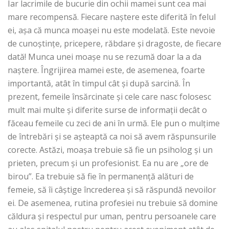
Iar lacrimile de bucurie din ochii mamei sunt cea mai
mare recompensă. Fiecare naștere este diferită în felul
ei, așa că munca moașei nu este modelată. Este nevoie
de cunoștințe, pricepere, răbdare și dragoste, de fiecare
dată! Munca unei moașe nu se rezumă doar la a da
naștere. Îngrijirea mamei este, de asemenea, foarte
importantă, atât în timpul cât și după sarcină. În
prezent, femeile însărcinate și cele care nasc folosesc
mult mai multe și diferite surse de informații decât o
făceau femeile cu zeci de ani în urmă. Ele pun o mulțime
de întrebări și se așteaptă ca noi să avem răspunsurile
corecte. Astăzi, moașa trebuie să fie un psiholog și un
prieten, precum și un profesionist. Ea nu are „ore de
birou”. Ea trebuie să fie în permanență alături de
femeie, să îi câștige încrederea și să răspundă nevoilor
ei. De asemenea, rutina profesiei nu trebuie să domine
căldura și respectul pur uman, pentru persoanele care