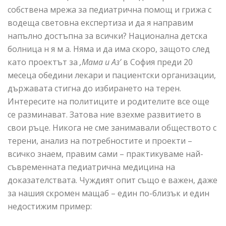
собствена мрежа за педиатрична помощ и грижа с
водеща световна експертиза и да я направим
напълно достъпна за всички? Национална детска
болница н я м а. Няма и да има скоро, защото след
като проектът за
,Мама и Аз
’
в София преди 20
месеца обедини лекари и пациентски организации,
държавата стигна до избирането на терен.
Интересите на политиците и родителите все още
се разминават. Затова ние взехме развитието в
свои ръце. Никога не сме занимавали обществото с
терени, анализ на потребностите и проекти –
всичко знаем, правим сами – практикуваме най-
съвременната педиатрична медицина на
доказателствата. Чуждият опит също е важен, даже
за нашия скромен мащаб – един по-близък и един
недостижим пример: