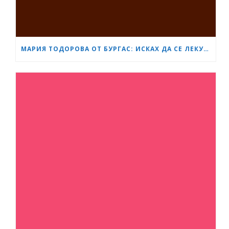
МАРИЯ ТОДОРОВА ОТ БУРГАС: ИСКАХ ДА СЕ ЛЕКУВАМ ПРИ ЛЕКАРЯ, НА КОГОТО ВЯРВАМ, НО АДМИНИСТРАТИВНО ЗАБАВЯНЕ НЕ МИ ПОЗВОЛИ