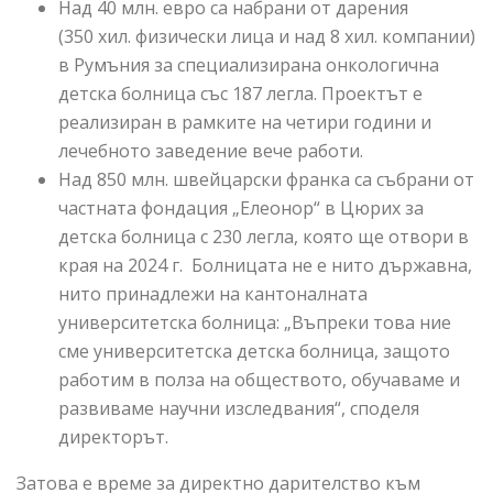
Над 40 млн. евро са набрани от дарения
(350 хил. физически лица и над 8 хил. компании)
в Румъния за специализирана онкологична
детска болница със 187 легла. Проектът е
реализиран в рамките на четири години и
лечебното заведение вече работи.
Над 850 млн. швейцарски франка са събрани от
частната фондация „Елеонор“ в Цюрих за
детска болница с 230 легла, която ще отвори в
края на 2024 г. Болницата не е нито държавна,
нито принадлежи на кантоналната
университетска болница: „Въпреки това ние
сме университетска детска болница, защото
работим в полза на обществото, обучаваме и
развиваме научни изследвания“, споделя
директорът.
Затова е време за директно дарителство към