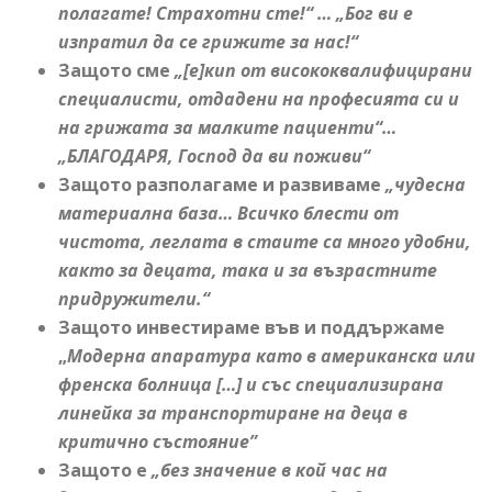
полагате! Стр
a
хотни сте!“
…
„Бог ви е
изпратил да се грижите за нас!“
Защото сме
„
[
е
]
кип
от висококвалифицирани
специалисти, отдадени на професията си и
на грижата за малките пациенти
“…
„БЛАГОДАРЯ, Господ да ви поживи“
Защото разполагаме и развиваме
„чудесна
материална база…
Всичко блести от
чистота, леглата в стаите са много удобни,
както за децата, така и за възрастните
придружители.
“
Защото инвестираме във и поддържаме
„
Модерна апаратура като в американска или
френска болница
[…]
и със специализирана
линейка за транспортиране на деца в
критично състояние
”
Защото е
„без значение в кой час на