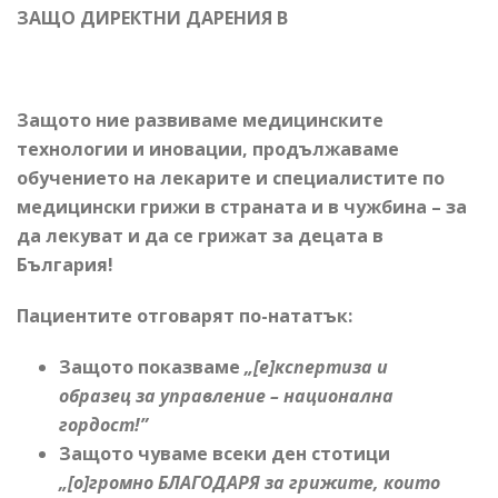
ЗАЩО ДИРЕКТНИ ДАРЕНИЯ В
Защото ние развиваме медицинските
технологии и иновации, продължаваме
обучението на лекарите и специалистите по
медицински грижи в страната и в чужбина – за
да лекуват и да се грижат за децата в
България!
Пациентите отговарят по-нататък:
Защото показваме
„
[е]кспертиза и
образец
за управление
– национална
гордост!”
Защото чуваме всеки ден стотици
„
[
o
]
громно БЛАГОДАРЯ за грижите
,
които