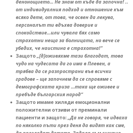
денонощието…
Не знам от къде да започна! ..
от
индивидуалния подход и отношение към
всяко дете, от това, че освен да лекува,
персонал
ът
ти вдъхва доверие и
спокойствие…или чувала бях само
страхотни неща за болницата, но вече се
убедих, че наистина е страхотна!
”
Защото
„
[д]
оживяхме тази благодат, това
чудо на чудесата да го има в Плевен, а
трябва да се разпространи във всички
градове – ще започнем да се справяме с
демографската криза …така ще оживее и
пребъде българския народ“
Защото имаме хиляди емоционални
положителни отзиви от преминали
пациенти и защото:
„Да не говоря, че идваха
по няколко пъти през деня да видят как сме,