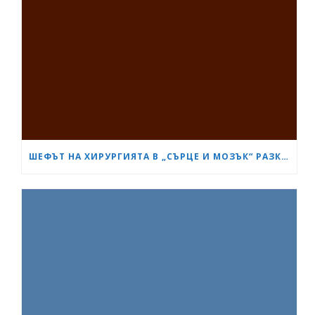
ШЕФЪТ НА ХИРУРГИЯТА В „СЪРЦЕ И МОЗЪК“ РАЗКРИ КАК СА ИЗТРЪГНАЛИ ОТ СМЪРТТА ОЦЕЛЕЛИЯ ОТ КАСАПНИЦАТА НА „ТРАКИЯ“