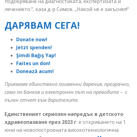
подобряване на диагностиката, експертизата и
лечението.“, каза д-р Симов. „Никой не е закъснял!“
ДАРЯВАМ СЕГА!
Donate now!
Jetzt spenden!
Şimdi Bağış Yap!
Faites un don!
Donează acum!
Приемаме единствено поименни дарения, прозрачно,
само по банков и електронен път на преводите – с
пълен отчет към дарителите.
Единственият сериозен напредък в детското
здравеопазване през 2023
г
. е откриването на 1
юни на новопостроената високотехнологична