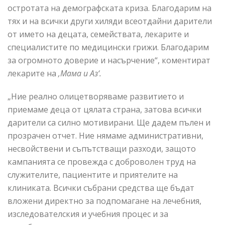
остротата на демографската криза. Благодарим на
тях и на всички други хиляди всеотдайни дарители
от името на децата, семействата, лекарите и
специалистите по медицински грижи. Благодарим
за огромното доверие и насърчение“, коментират
лекарите на
‚Мама и Аз‘.
„Ние реално олицетворяваме развитието и
приемаме деца от цялата страна, затова всички
дарители са силно мотивирани. Ще дадем пълен и
прозрачен отчет. Ние нямаме административни,
несвойствени и съпътстващи разходи, защото
кампанията се провежда с доброволен труд на
служителите, пациентите и приятелите на
клиниката. Всички събрани средства ще бъдат
вложени директно за подпомагане на лечебния,
изследователския и учебния процес и за