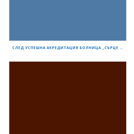
СЛЕД УСПЕШНА АКРЕДИТАЦИЯ БОЛНИЦА „СЪРЦЕ И МОЗЪК“ СТАНА GESEA DIPLOMA CENTER