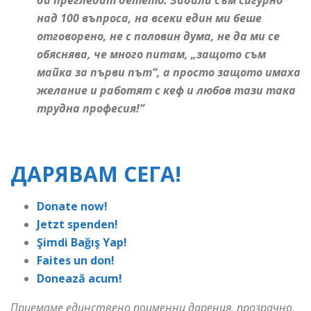
да прегледат детето. Задала съм сигурно
над 100 въпроса, на всеки един ми беше
отговорено, не с половин дума, не да ми се
обяснява, че много питам, „защото съм
майка за първи път“, а просто защото имаха
желание и работят с кеф и любов тази така
трудна професия!”
ДАРЯВАМ СЕГА!
Donate now!
Jetzt spenden!
Şimdi Bağış Yap!
Faites un don!
Donează acum!
Приемаме единствено поименни дарения, прозрачно,