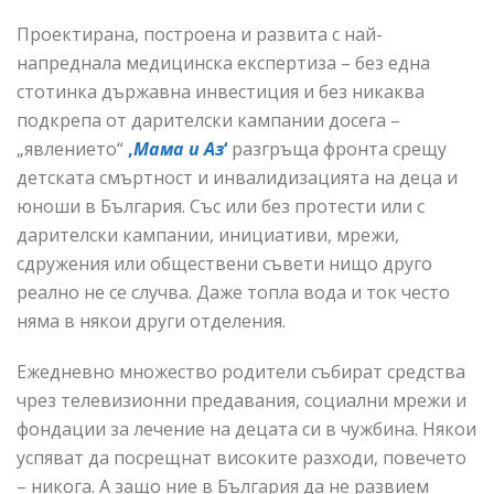
Проектирана, построена и развита с най-
напреднала медицинска експертиза – без една
стотинка държавна инвестиция и без никаква
подкрепа от дарителски кампании досега –
„явлението“
‚
Мама и Аз
‘
разгръща фронта срещу
детската смъртност и инвалидизацията на деца и
юноши в България. Със или без протести или с
дарителски кампании, инициативи, мрежи,
сдружения или обществени съвети нищо друго
реално не се случва. Даже топла вода и ток често
няма в някои други отделения.
Ежедневно множество родители събират средства
чрез телевизионни предавания, социални мрежи и
фондации за лечение на децата си в чужбина. Някои
успяват да посрещнат високите разходи, повечето
– никога. А защо ние в България да не развием