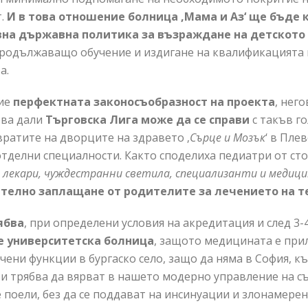
т.
И в това отношение болница ‚Мама и Аз‘ ще бъде 
вна държавна политика за възраждане на детското
 продължаващо обучение и издигане на квалификацията
а.
ние
перфектна
т
a
законосъобразност на проекта
, нег
ова дали
Търговска Лига може да се справи
с такъв г
вратите на дворците на здравето ‚
Сърце и Мозък
‘ в Пле
тделни специалности. Както споделиха педиатри от сто
лекари, чуждестранни светила, специализанти и медици
телно заплащане от родителите за лечението на те
ябва
, при определени условия на акредитация и след 3-4
е университетска болница
, защото медицината е прил
чени функции в бургаско село, защо да няма в София, к
 и трябва да вярват в нашето модерно управление на с
е поели, без да се поддават на инсинуации и злонамере