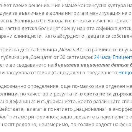
съвет вземе решение. Ние имаме консенсусна култура н
а дума за въвличане в долна интрига и манипулация на
частна болница в Ст. Загора и е в тежък личен конфликт
а частна детска болница“ срещу нашата софийска детск
рани клиницисти, като абсурдното „децата са собствен
офийска детска болница ‚
Мама и Аз
‘ натрапчиво се внуш
 публикация ‚Срещата‘ от 30 септември:
24 часа
;
Епицен
ето до създаването на
държавна национална детска 
ти
заслужава отговор (също даден в предаването
Нещо
еднозначно определение, още по-малко има отделен ме
болници
, по качество и резултати,
в света
не са държа
гална дефиниция и съдържанието, което различните спе
мействата, влагат в понятието „национална“, е аморф
бор“
питаме риторично: а защо звездите в наионалите о
и носят редовно, неизмеримо, по-голяма радост на фено