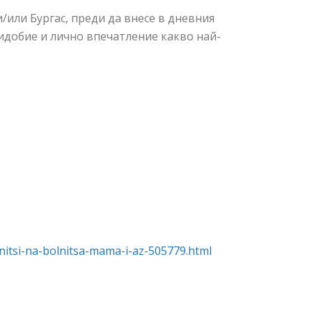
и/или Бургас, преди да внесе в дневния
 придобие и лично впечатление какво най-
itsi-na-bolnitsa-mama-i-az-505779.html