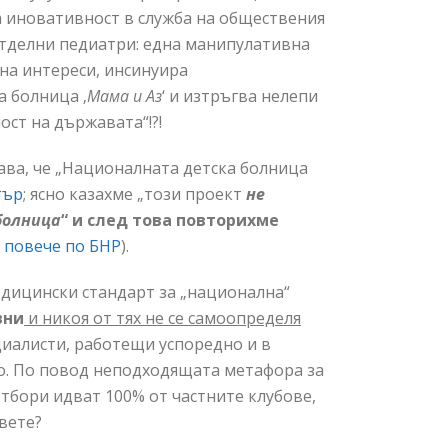
а иновативност в служба на обществения
 отделни педиатри: една манипулативна
 на интереси, инсинуира
а болница ‚
Мама и Аз
‘ и изтръгва нелепи
ост на държавата“!?!
ава, че „Националната детска болница
тър
; ясно казахме „този проект
не
болница
“ и след това повторихме
 повече по БНР
).
дицински стандарт за „национална“
вни
и никоя от тях не се самоопределя
циалисти, работещи успоредно и в
но. По повод неподходящата метафора за
тбори идват 100% от частните клубове,
вете?