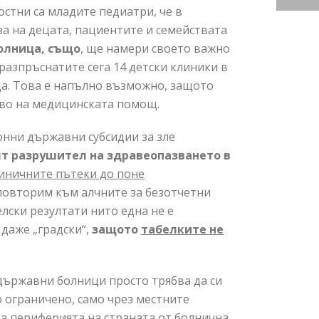
остни са младите педиатри, че в
за на децата, пациентите и семействата
олница, също
, ще намери своето важно
разпръснатите сега 14 детски клиники в
ца. Това е напълно възможно, защото
тво на медицинската помощ.
нни държавни субсидии за зле
ят разрушител на здравеопазването в
линичните пътеки до поне
а повторим към алчните за безотчетни
лски резултати нито една не е
 даже „градски“,
защото
табелките не
ържавни болници просто трябва да си
 ограничено, само чрез местните
а периферията на страната от болнична