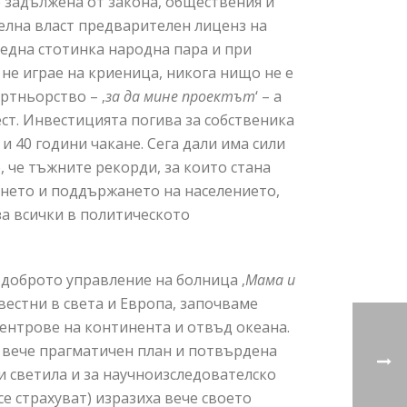
 задължена от закона, обществения и
телна власт предварителен лиценз на
т една стотинка народна пара и при
не играе на криеница, никога нищо не е
ртньорство – ‚
за да мине проектът
‘ – а
ест. Инвестицията погива за собственика
 40 години чакане. Сега дали има сили
че, че тъжните рекорди, за които стана
ането и поддържането на населението,
а всички в политическото
 доброто управление на болница ‚
Мама и
вестни в света и Европа, започваме
ентрове на континента и отвъд океана.
 вече прагматичен план и потвърдена
ки светила и за научноизследователско
е страхуват) изразиха вече своето