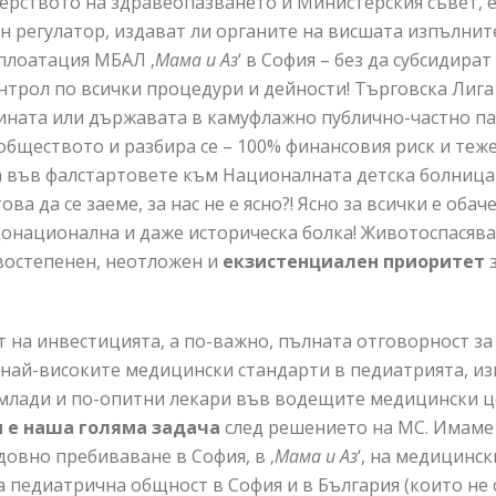
ерството на здравеопазването и Министерския съвет, е
ен регулатор, издават ли органите на висшата изпълни
сплоатация МБАЛ ‚
Мама и Аз
‘ в София – без да субсидира
нтрол по всички процедури и дейности! Търговска Лига 
ината или държавата в камуфлажно публично-частно па
обществото и разбира се – 100% финансовия риск и теж
 във фалстартовете към Националната детска болница и
ова да се заеме, за нас не е ясно?! Ясно за всички е оба
бщонационална и даже историческа болка! Животоспасяв
рвостепенен, неотложен и
екзистенциален приоритет
з
т на инвестицията, а по-важно, пълната отговорност за
на най-високите медицински стандарти в педиатрията, из
 млади и по-опитни лекари във водещите медицински ц
 е наша голяма задача
след решението на МС. Имаме
довно пребиваване в София, в ‚
Мама и Аз
‘, на медицинс
а педиатрична общност в София и в България (които не с