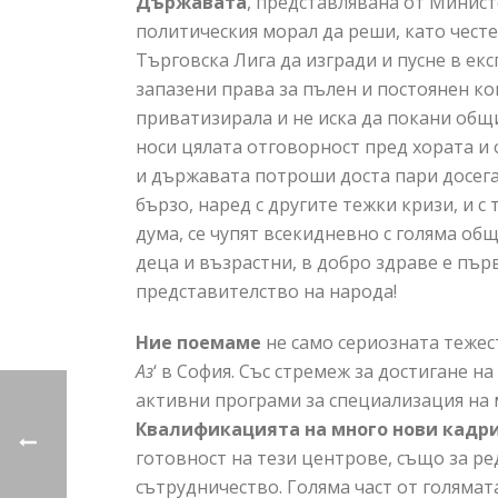
Държавата
, представлявана от Минист
политическия морал да реши, като чест
Търговска Лига да изгради и пусне в ек
запазени права за пълен и постоянен ко
приватизирала и не иска да покани общ
носи цялата отговорност пред хората и 
и държавата потроши доста пари досега
бързо, наред с другите тежки кризи, и с т
дума, се чупят всекидневно с голяма о
деца и възрастни, в добро здраве е пъ
представителство на народа!
Ние поемаме
не само сериозната тежес
Аз
‘ в София. Със стремеж за достигане 
активни програми за специализация на
Квалификацията на много нови кадри
готовност на тези центрове, също за ре
сътрудничество. Голяма част от голямат