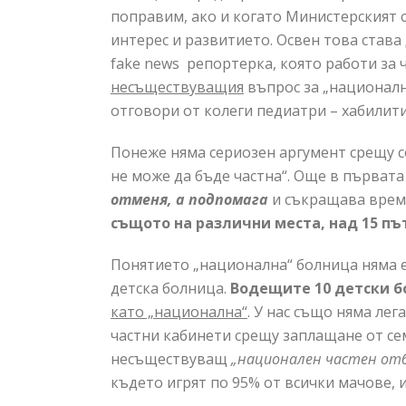
поправим, ако и когато Министерският 
интерес и развитието. Освен това став
fake news репортерка, която работи за 
несъществуващия
въпрос за „националн
отговори от колеги педиатри – хабилити
Понеже няма сериозен аргумент срещу с
не може да бъде частна“. Още в първата
отменя, а подпомага
и съкращава врем
същото на различни места, над 15 пъ
Понятието „национална“ болница няма 
детска болница.
Водещите 10 детски 
като „национална“
. У нас също няма ле
частни кабинети срещу заплащане от се
несъществуващ
„
национален частен от
където игрят по 95% от всички мачове, 