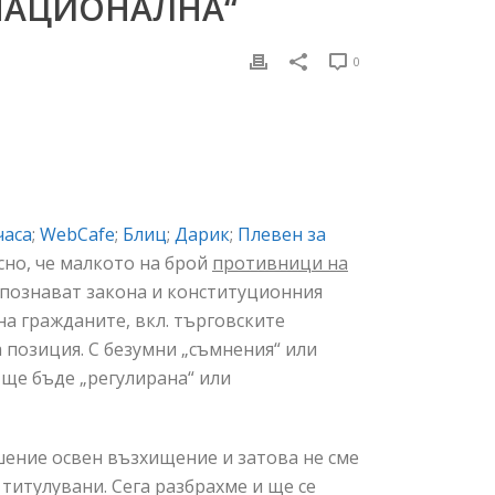
„НАЦИОНАЛНА“
0
часа
;
WebCafe
;
Блиц
;
Дарик
;
Плевен за
сно, че малкото на брой
противници на
е познават закона и конституционния
а гражданите, вкл. търговските
 позиция. С безумни „съмнения“ или
 ще бъде „регулирана“ или
шение освен възхищение и затова не сме
титулувани. Сега разбрахме и ще се