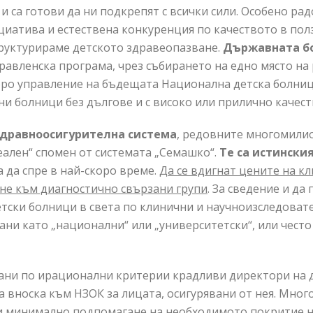
 са готови да ни подкрепят с всички сили. Особено рад
циатива и естествена конкуренция по качеството в пол
труктурираме детското здравеопазване.
Държавната б
равленска програма, чрез събирането на едно място на 
бро управление на бъдещата Национална детска болни
и болници без дългове и с високо или прилично качес
здравноосигурителна система
, редовните многомилио
ален“ спомен от системата „Семашко“.
Те са истински
 да спре в най-скоро време.
Да се вдигнат цените на к
не към диагностично свързани групи
. За сведение и д
тски болници в света по клинични и научноизследовате
ни като „национални“ или „университетски“, или често
ани по ирационални критерии крадливи директори на д
 вноска към НЗОК за лицата, осигурявани от нея. Много
ри минимално подпомагане на необходимото покритие н