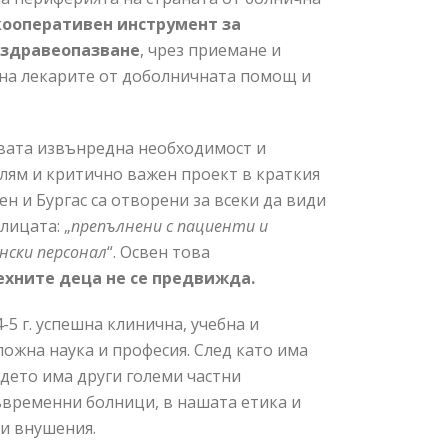
кооперативен инструмент за
 здравеопазване
, чрез приемане и
 на лекарите от доболничната помощ и
овата извънредна необходимост и
олям и критично важен проект в краткия
вен и Бургас са отворени за всеки да види
лицата: „
препълнени с пациенти и
нски персонал
“. Освен това
хните деца не се предвижда.
-5 г. успешна клинична, учебна и
ожна наука и професия. След като има
ъдето има други големи частни
ъвременни болници, в нашата етика и
ни внушения.