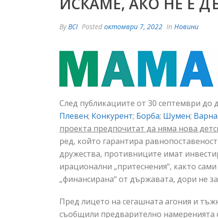
ИСКАМЕ, АКО НЕ Е 
By
BCI
Posted
октомври 7, 2022
In
Новини
След публикациите от 30 септември до д
Плевен
;
Конкурент
;
Борба
;
Шумен
;
Варна
проекта предпочитат да няма нова детс
ред, който гарантира равнопоставеност
дружества, противниците имат инвестир
ирационални „притеснения“, както сами
„финансирана“ от държавата, дори не за
Пред лицето на сегашната агония и тъж
съобщили предварително намеренията си 