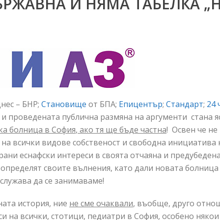
ДЪРЖАВНА И НЯМА ТАБЕЛКА 
нес – БНР;
Становище
от БПА;
Епицентър
;
Стандарт
;
24 
и проведената публична размяна на аргументи стана я
ка болница в София
,
ако тя ще бъде частна
! Освен че н
 на всички видове собственост и свободна инициатива н
ани еснафски интереси в своята отчаяна и предубедена
 определят своите вълнения, като дали новата болница
служава да се занимаваме!
ната история, ние
не сме очаквали
, въобще, друго отно
на всички, стотици, педиатри в София, особено някои 