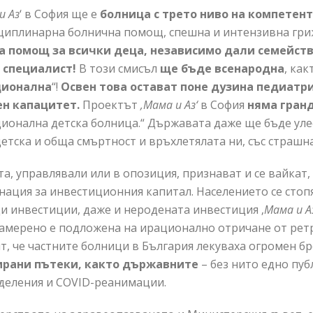
и Аз
‘ в София ще е
болница с трето ниво на компетен
иплинарна болнична помощ, спешна и интензивна грижа
 помощ за всички деца, независимо дали семейства
р специалист!
В този смисъл
ще бъде всенародна
, ка
ционална
“!
Освен това остават поне д
у
зина педиатри
ен капацитет.
Проектът
‚Мама и Аз‘
в София
няма гран
онална детска болница.“ Държавата даже ще бъде улесн
етска и обща смъртност и връхлетялата ни, със страшна
, управлявали или в опозиция, признават и се вайкат,
нация за инвестиционния капитал. Населението се стоп
 инвестиции, даже и неродената инвестиция ‚
Мама и А
амерено е подложена на ирационално отричане от ретр
т, че частните болници в България лекуваха огромен б
ирани пътеки, както държавните
– без нито едно пу
тделения и COVID-реанимации.