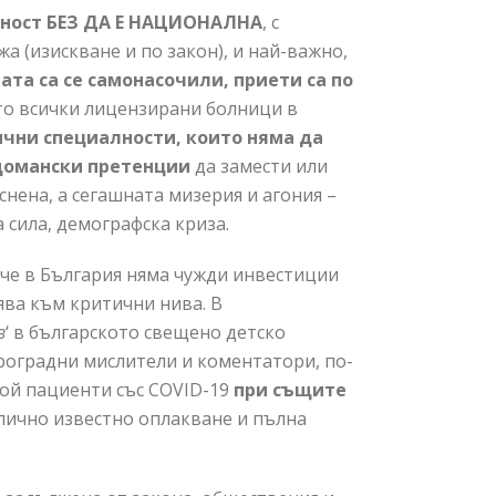
тност БЕЗ ДА Е НАЦИОНАЛНА
, с
 (изискване и по закон), и най-важно,
та са се самонасочили, приети са по
кто всички лицензирани болници в
чни специалности, които няма да
домански претенции
да замести или
ена, а сегашната мизерия и агония –
 сила, демографска криза.
 че в България няма чужди инвестиции
ява към критични нива. В
з
‘ в българското свещено детско
оградни мислители и коментатори, по-
рой пациенти със COVID-19
при същите
блично известно оплакване и пълна