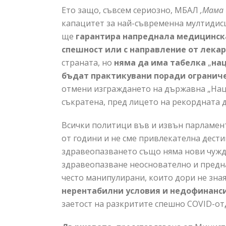
Ето защо, съвсем сериозно, МБАЛ
‚Мама 
капацитет за най-съвременна мултидисц
ще
гарантира напреднала медицинска
спешност или с направление от лека
страната, но
няма да има табелка
„
на
бъдат практикувани поради огранич
отмени изграждането на държавна „Наци
съкратена, пред лицето на рекордната д
Всички политици във и извън парламента
от години и не сме привлекателна дести
здравеопазването също няма нови чужди
здравеопазване неоснователно и предн
често манипулирани, които дори не зная
нерентабилни условия и недофинанс
заетост на разкритите спешно COVID-о