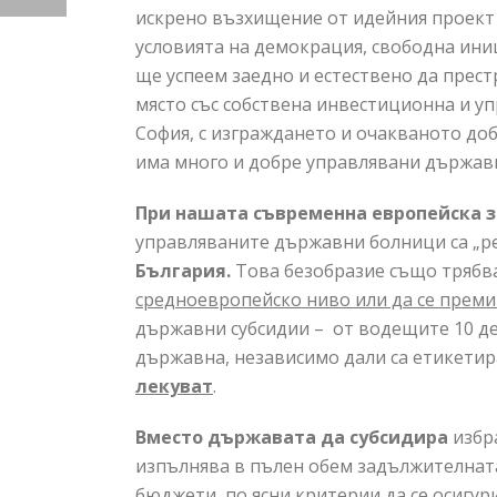
искрено възхищение от идейния проект и
условията на демокрация, свободна ини
ще успеем заедно и естествено да прес
място със собствена инвестиционна и уп
София, с изграждането и очакваното до
има много и добре управлявани държавн
При нашата съвременна европейска 
управляваните държавни болници са „ре
България.
Това безобразие също трябва
средноевропейско ниво или да се преми
държавни субсидии – от водещите 10 де
държавна, независимо дали са етикетира
лекуват
.
Вместо държавата да субсидира
избр
изпълнява в пълен обем задължителната
бюджети, по ясни критерии да се осигу