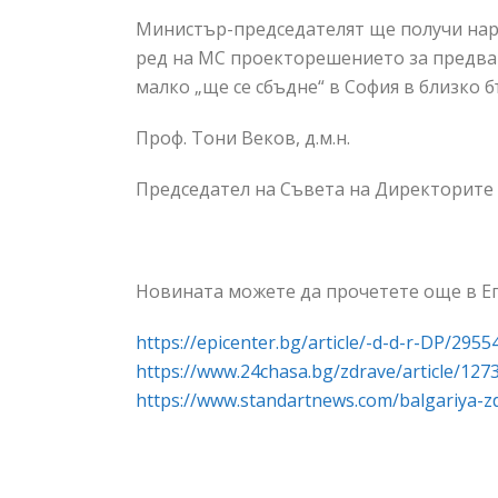
Министър-председателят ще получи наро
ред на МС проекторешението за предвар
малко „ще се сбъдне“ в София в близко 
Проф. Тони Веков, д.м.н.
Председател на Съвета на Директорите
Новината можете да прочетете още в Еп
https://epicenter.bg/article/-d-d-r-DP/2955
https://www.24chasa.bg/zdrave/article/127
https://www.standartnews.com/balgariya-z