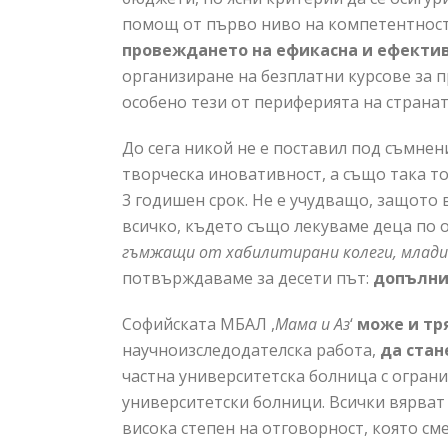
помощ от първо ниво на компетентнос
провеждането на ефикасна и ефекти
организиране на безплатни курсове за
особено тези от периферията на странат
До сега никой не е поставил под съмне
творческа иновативност, а също така т
3 годишен срок. Не е учудващо, защото 
всичко, където също лекуваме деца по о
гъмжащи от хабилитирани колеги, млади 
потвърждаваме за десети път:
допълни
Софийската МБАЛ ,
Мама и Аз
‘
може и тр
научноизследодателска работа,
да стан
частна университетска болница с ограни
университетски болници. Всички вярват
висока степен на отговорност, която см