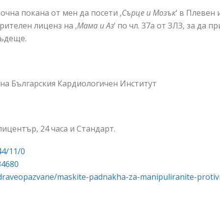
чна покана от мен да посети ‚
Сърце и Мозък
‘ в Плевен 
ителен лиценз на ‚
Мама и Аз
‘ по чл. 37а от ЗЛЗ, за да
бъдеще.
 на Българския Кардиологичен Институт
ицентър, 24 часа и Стандарт.
44/11/0
34680
draveopazvane/maskite-padnakha-za-manipuliranite-protivn