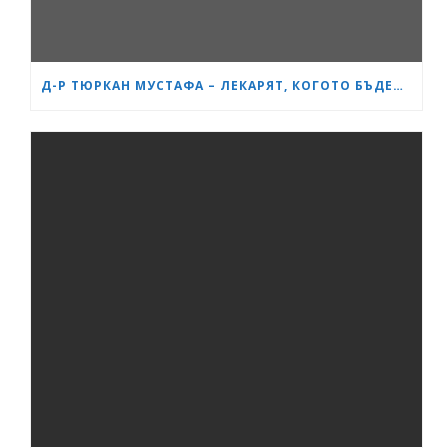
Д-Р ТЮРКАН МУСТАФА – ЛЕКАРЯТ, КОГОТО БЪДЕЩИТЕ МАЙКИ В БУРГАС ЧЕСТО ПРЕПОРЪЧВАТ ЕДНА НА ДРУГА