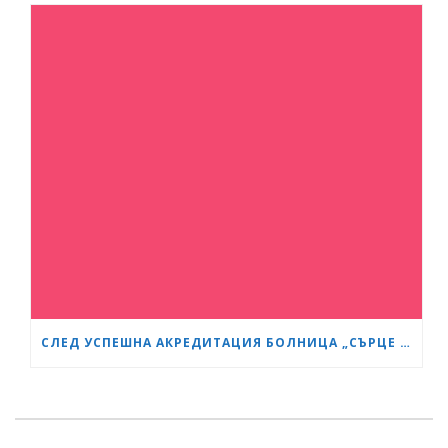
СЛЕД УСПЕШНА АКРЕДИТАЦИЯ БОЛНИЦА „СЪРЦЕ И МОЗЪК“ СТАНА GESEA DIPLOMA CENTER