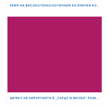
ЕКИП НА ВИСОКОТЕХНОЛОГИЧНИЯ БОЛНИЧЕН КОМПЛЕКС „СЪРЦЕ И МОЗЪК“ – ПЛЕВЕН ИЗВЪРШИ ЕДНА ОТ НАЙ-СЛОЖНИТЕ ОПЕРАЦИИ В ОНКОЛОГИЧНАТА ХИРУРГИЯ
ШЕФЪТ НА ХИРУРГИЯТА В „СЪРЦЕ И МОЗЪК“ РАЗКРИ КАК СА ИЗТРЪГНАЛИ ОТ СМЪРТТА ОЦЕЛЕЛИЯ ОТ КАСАПНИЦАТА НА „ТРАКИЯ“