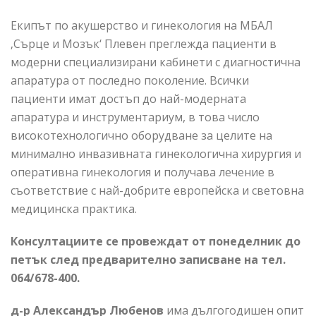
Екипът по акушерство и гинекология на МБАЛ
‚Сърце и Мозък‘ Плевен преглежда пациенти в
модерни специализирани кабинети с диагностична
апаратура от последно поколение. Всички
пациенти имат достъп до най-модерната
апаратура и инструментариум, в това число
високотехнологично оборудване за целите на
минимално инвазивната гинекологична хирургия и
оперативна гинекология и получава лечение в
съответствие с най-добрите европейска и световна
медицинска практика.
Консултациите се провеждат от понеделник до
петък след предварително записване на тел.
064/678-400.
д-р Александър Любенов
има дългогодишен опит