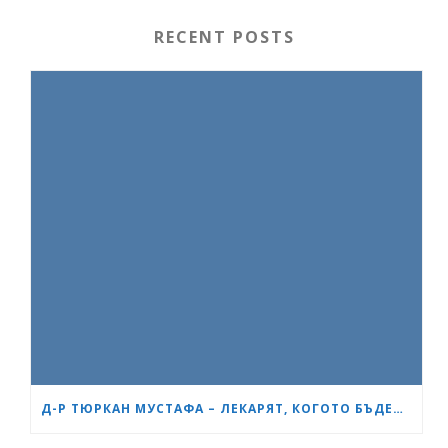
RECENT POSTS
Д-Р ТЮРКАН МУСТАФА – ЛЕКАРЯТ, КОГОТО БЪДЕЩИТЕ МАЙКИ В БУРГАС ЧЕСТО ПРЕПОРЪЧВАТ ЕДНА НА ДРУГА