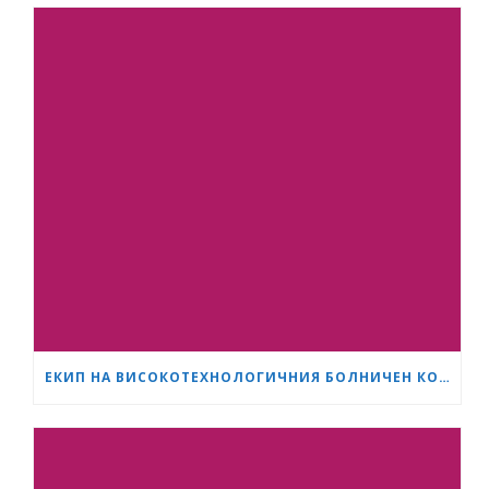
ЕКИП НА ВИСОКОТЕХНОЛОГИЧНИЯ БОЛНИЧЕН КОМПЛЕКС „СЪРЦЕ И МОЗЪК“ – ПЛЕВЕН ИЗВЪРШИ ЕДНА ОТ НАЙ-СЛОЖНИТЕ ОПЕРАЦИИ В ОНКОЛОГИЧНАТА ХИРУРГИЯ