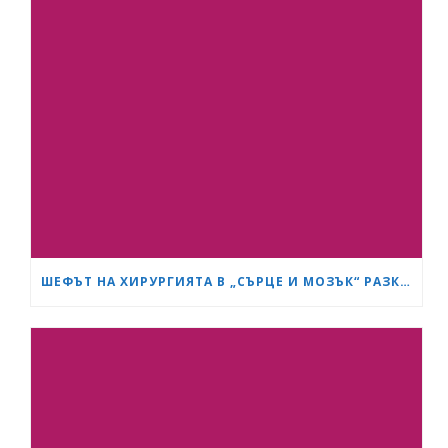
ШЕФЪТ НА ХИРУРГИЯТА В „СЪРЦЕ И МОЗЪК“ РАЗКРИ КАК СА ИЗТРЪГНАЛИ ОТ СМЪРТТА ОЦЕЛЕЛИЯ ОТ КАСАПНИЦАТА НА „ТРАКИЯ“