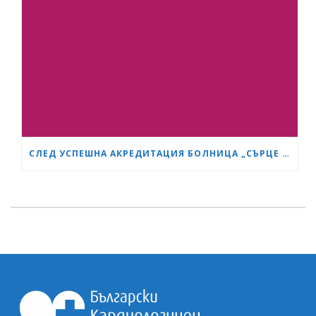
СЛЕД УСПЕШНА АКРЕДИТАЦИЯ БОЛНИЦА „СЪРЦЕ И МОЗЪК“ СТАНА GESEA DIPLOMA CENTER