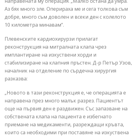
направената му операция. „Малко остана да умра.
Аз бях много зле. Оперираха ме и сега толкова съм
добре, много съм доволен и всеки ден с колелото
10 километра минавам“.
Плевенските кардиохирурзи прилагат
реконструкция на митралната клапа чрез
имплантиране на изкуствени хорди и
стабилизиране на клапния пръстен. Д-р Петър Узов,
началник на отделение по сърдечна хирургия
разказва:
„Новото в тази реконструкция е, че операцията е
направена през много малък разрез. Пациентът
още на първия ден е раздвижен. Със запазване на
собствената клапа на пациента е избегнато
приемане на медикаменти, разреждащи кръвта,
които са необходими при поставяне на изкуствена