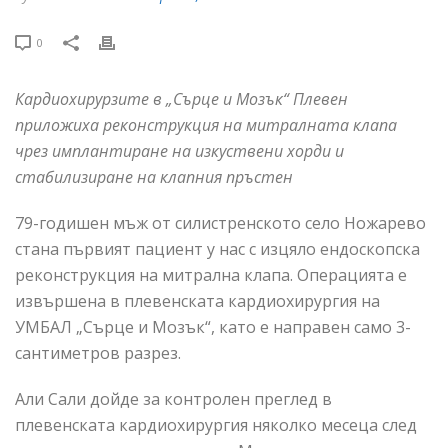
0
Кардиохирурзите в „Сърце и Мозък“ Плевен
приложиха реконструкция на митралната клапа
чрез имплантиране на изкуствени хорди и
стабилизиране на клапния пръстен
79-годишен мъж от силистренското село Ножарево
стана първият пациент у нас с изцяло ендоскопска
реконструкция на митрална клапа. Операцията е
извършена в плевенската кардиохирургия на
УМБАЛ „Сърце и Мозък“, като е направен само 3-
сантиметров разрез.
Али Сали дойде за контролен преглед в
плевенската кардиохирургия няколко месеца след